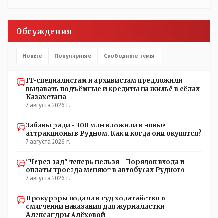
воспитатели долго добивались установки
кондиционеров в помещениях, где есть дети, однако к
настоящему времени их установили только в
Обсуждения
помещениях, предназначенных для административно-
управленческого персонала. И Также в каждой группе
установлены кондиционеры, питьевой и температурный
Новые
Популярные
Свободные темы
режимы, которые взяты на особый контроль, учитывая
погодные условия в это лето. Мы решили. что это -
IT-специалистам и архивистам предложили
противоречие. Вы считаете иначе?
выдавать подъёмные и кредиты на жильё в сёлах
Казахстана
7 августа 2026 г.
Забавы ради - 300 млн вложили в новые
аттракционы в Рудном. Как и когда они окупятся?
7 августа 2026 г.
"Через зад" теперь нельзя - Порядок входа и
оплаты проезда меняют в автобусах Рудного
7 августа 2026 г.
Прокуроры подали в суд ходатайство о
смягчении наказания для журналистки
Александры Алёховой