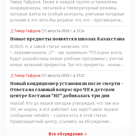
Тимур Гафуров: Также в каждой группе установлены
кондиционеры, питьевой и температурный режимы,
которые взяты на особый контроль, учитывая погодные
условия в это лето.Мы решили. что это - противоречие.
Вы считаете иначе?Ну тут противоречия нет. Этот
Тимур Гафуров
7 августа 2026 г. в 21:24
комментарий прозвучал на следующий день после
трагедии, то есть 29 июля, когда спешно установили и
Новые предметы появятся в школах Казахстана
воду, и новые кондиционеры, и впервые поставили
ACROS: А, в самой статье написано, что:
температурный режим на контроль. То есть первая
"...переименовали...//" - где правильно ???Скорее всего,
часть - информация до трагедии, вторая часть -
будут разработаны новые учебные программы с учетом
информация после трагедии, когда все уже было
новых названий предметов. Так что предметы - новые.
исправлено.
Хоть и переименованные)
Тимур Гафуров
7 августа 2026 г. в 21:22
Новый кондиционер установили после смерти -
Ответа на главный вопрос про ЧП в детском
центре Костаная "НГ" добивалась три дня
maxsaf: Кто до вашей поездки утверждал, что там все
ОК, не жарко, и всё работает как надо?Самое первое
сообщение читайте - ссылка есть в этой статье.
Правозащитный центр, ссылаясь на обсуждение
сотрудников интерната в рабочем чате, которые
прислали ему в виде аудиосообщений, пишет, что
Все обсуждения