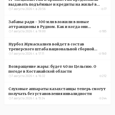
выдавать подъёмные и кредиты на жильё в
сёлах Казахстана
7 августа 2026 г. в 20:56
77
Забавы ради - 300 млн вложили в новые
аттракционы в Рудном. Как и когда они
окупятся?
7 августа 2026 г. в 19:00
185
Нурбол Жумаскалиев войдет в состав
тренерского штаба национальной сборной
Казахстана по футболу
7 августа 2026 г. в 17:11
160
Возвращение жары: будет 40 по Цельсию. О
погоде в Костанайской области
7 августа 2026 г. в 16:32
212
Слуховые аппараты казахстанцы теперь смогут
получать без установления инвалидности
7 августа 2026 г. в 15:34
244