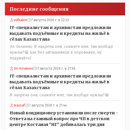
Последние сообщения
vofkakst
7 августа 2026 г. в 22:22
IT-специалистам и архивистам предложили
выдавать подъёмные и кредиты на жильё в
сёлах Казахстана
Эл-починно: И нахрена они, скажите мне, там вообще
нужны?😁 как без айтишников в коровнике, ну
подумайте)
Эл-починно
7 августа 2026 г. в 21:56
IT-специалистам и архивистам предложили
выдавать подъёмные и кредиты на жильё в
сёлах Казахстана
И нахрена они, скажите мне, там вообще нужны?😁
maxsaf
7 августа 2026 г. в 21:44
Новый кондиционер установили после смерти -
Ответа на главный вопрос про ЧП в детском
центре Костаная "НГ" добивалась три дня