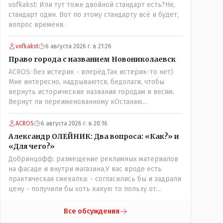
vofkakst: Или тут тоже двойной стандарт есть?Не,
обычно, спешили, до конца не продумали, а тут ещё
стандарт один. Вот по этому стандарту всё и будет,
на важных постах где думать должны были никого
вопрос времени.
не оказалось(отдыхали где то) вот так всё и
получилось!
vofkakst
6 августа 2026 г. в 21:26
Право города с названием Новониколаевск
ACROS: без истерик - вперёд.Так истерик-то нет)
Мне интересно, надрываются, бедолаги, чтобы
вернуть исторические названия городам и весям.
Вернут ли переименованному кОстанаю
историческое имя? Ведь для этого же эти она..
ономасты существуют)) Или тут тоже двойной
ACROS
6 августа 2026 г. в 20:16
стандарт есть?
Александр ОЛЕЙНИК: Два вопроса: «Как?» и
«Для чего?»
Добринцофф: размещение рекламных материалов
на фасаде и внутри магазина,У вас вроде есть
практическая смекалка: - согласились бы и задрали
цену - получили бы хоть какую то пользу от
будущих депутатов, как говориться- с паршивой
овцы хоть шерсти клок, тем более эта тётенька
Все обсуждения
платила бы не со своего кармана, а с халявных,