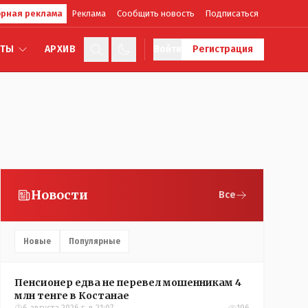
рная реклама
Реклама
Сообщить новость
Подписаться
КТЫ
АРХИВ
Войти
Регистрация
Новости
Все
Новые
Популярные
Пенсионер едва не перевел мошенникам 4
млн тенге в Костанае