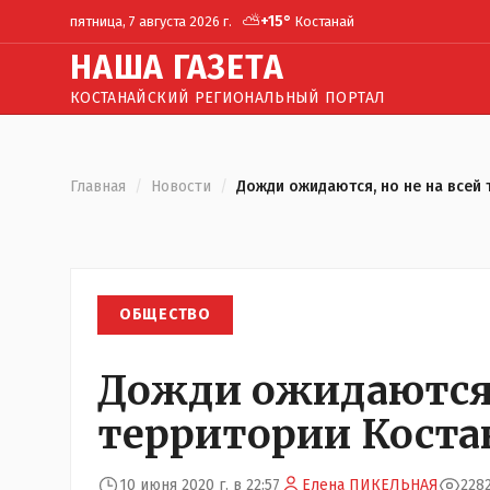
⛅
+
15
°
пятница, 7 августа 2026 г.
Костанай
Н
АША
Г
АЗЕТА
КОСТАНАЙСКИЙ РЕГИОНАЛЬНЫЙ ПОРТАЛ
Главная
/
Новости
/
Дожди ожидаются, но не на всей
ОБЩЕСТВО
Дожди ожидаются, 
территории Коста
10 июня 2020 г. в 22:57
Елена ПИКЕЛЬНАЯ
228