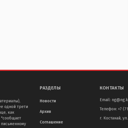
РАЗДЕЛЫ
КОНТАКТЫ
Email:
ng@ng.k
атериалы),
Новости
ее одной трети
Телефон
:
+7 (7
Архив
це, как
 "сообщает
г. Костанай, ул
Соглашение
о письменному