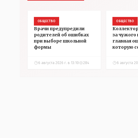
ОБЩЕСТВО
ОБЩЕСТВО
Врачи предупредили
Коллектор
родителей об ошибках
за чужого
при выборе школьной
главная о
формы
которую 
казахста
6 августа 2026 г. в 13:10
284
6 августа 202