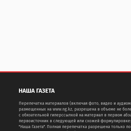
НАША ГАЗЕТА
Перепечатка материалов (включая фото, видео и аудиом
размещенных на www.ng.kz, разрешена в объеме не бол
с обязательной гиперссылкой на материал в первом абза
первоисточник в следующей или схожей формулировке:
"Наша Газета". Полная перепечатка разрешена только п