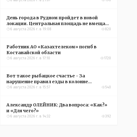
6 августа 2026 г. в 21:07
196
День города в Рудном пройдет в новой
локации. Центральная площадь не вмещает
всех желающих
6 августа 2026 г. в 19:08
820
Работник АО «Казахтелеком» погиб в
Костанайской области
6 августа 2026 г. в 17:10
1720
Вот такое рыбацкое счастье - За
нарушение правил езды в колонне
оштрафовали участников соревнований в
6 августа 2026 г. в 15:57
540
Аркалыке
Александр ОЛЕЙНИК: Два вопроса: «Как?»
и «Для чего?»
6 августа 2026 г. в 14:32
392