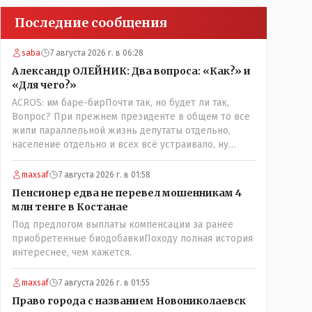
Последние сообщения
saba
7 августа 2026 г. в 06:28
Александр ОЛЕЙНИК: Два вопроса: «Как?» и
«Для чего?»
ACROS: им баре-бирПочти так, но будет ли так,
Вопрос? При прежнем президенте в общем то все
жили параллельной жизнь депутаты отдельно,
население отдельно и всех всё устраивало, ну
кроме отдельных очень активных членов общества,
их всегда быстро выявляли и кого за границу, кого
maxsaf
7 августа 2026 г. в 01:58
в камеру, но они не делали погоду в общественно-
Пенсионер едва не перевел мошенникам 4
политической жизни страны! А теперь когда власть
млн тенге в Костанае
потихоньку забирается в карман к народу многим
Под предлогом выплаты компенсации за ранее
уже хочется спросить у депутатов:" А народные ли
приобретенные биодобавкиПоходу полная история
вы избранники?" Но те глухо отгородились
интереснее, чем кажется.
обезличивающей стеной партии, которую якобы мы
избрали и спросить увы не получается! Парадкс в
том что и власти это не особо нужно, когда пар
maxsaf
7 августа 2026 г. в 01:55
скапливается, ему требуется выход, а депутаты
Право города с названием Новониколаевск
были бы идеальным барашком на заклание! Но как