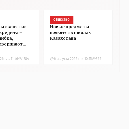
ОБЩЕСТВО
ы звонят из-
Новые предметы
 кредита –
появятся в школах
шибка,
Казахстана
совершают
нцы
6 г. в 11:46
1784
6 августа 2026 г. в 10:15
366