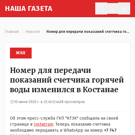
Н
АША
Г
АЗЕТА
Отк
Главная
/
Новости
/
Номер для передачи показаний счетчика горячей воды изменился в Костанае
ЖКХ
Номер для передачи
показаний счетчика горячей
воды изменился в Костанае
10 июня 2020 г. в 22:45
4438 просмотров
Об этом пресс-служба ГКП "КТЭК" сообщила на своей
странице в
Instagram
. Теперь показания счетчика
необходимо передавать в WhatsApp на номер
+7 747