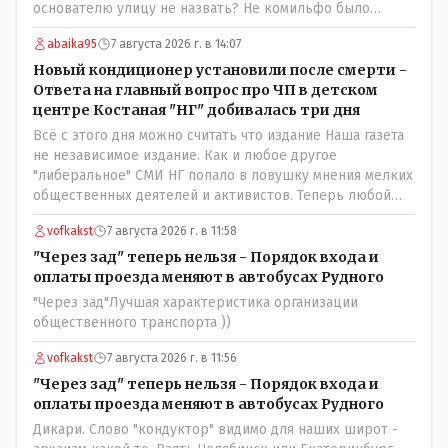
основателю улицу не назвать? Не комильфо было
генерал-губернаторам улицы дарить? При СССР что то
abaika95
7 августа 2026 г. в 14:07
знали о нем такое нехорошее? Ну и сейчас значит не
надо. Обойдёмся как-нибудь vofkakst: Где ономасты,
Новый кондиционер установили после смерти -
которые топят за возвращение исторических
Ответа на главный вопрос про ЧП в детском
названийТак вернули же историческое Кустанай
центре Костаная "НГ" добивалась три дня
коренное название городишка
Всё с этого дня можно считать что издание Наша газета
не независимое издание. Как и любое другое
"либеральное" СМИ НГ попало в ловушку мнения мелких
общественных деятелей и активистов. Теперь любой
активист и НПОшник будет поносить и диктовать
vofkakst
7 августа 2026 г. в 11:58
условия газете информационно бомбордируя ее пока та
не начнет писать "как надо" определенному кругу лиц.
"Через зад" теперь нельзя - Порядок входа и
Редакторская политика, коллектив журналистов уже
оплаты проезда меняют в автобусах Рудного
ниче не значат. Прискорбно и иронично
"Через зад"Лучшая характеристика организации
общественного транспорта ))
vofkakst
7 августа 2026 г. в 11:56
"Через зад" теперь нельзя - Порядок входа и
оплаты проезда меняют в автобусах Рудного
Дикари. Слово "кондуктор" видимо для наших широт -