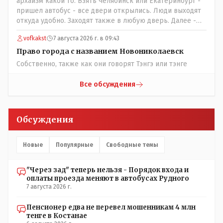
архаизм какой то. Взять Челябинск или Екатеринбург -
пришел автобус - все двери открылись. Люди выходят
откуда удобно. Заходят также в любую дверь. Далее -
либо платишь сам (у каждой двери есть валидатор),
vofkakst
7 августа 2026 г. в 09:43
либо кондуктор подойдет с терминалом. Водитель
разгружен от вопросов оплаты, полностью
Право города с названием Новониколаевск
сконцентрировавшись на управлении автобусом.
Собственно, также как они говорят Тэнгэ или тэнге
Кондуктор - помимо удобства - несомненно рабочие
места. Сколько людей можно трудоустроить? Но зачем,
Все обсуждения
когда водитель должен и на дорогу смотреть, и оплату
контролировать , и (в редких случаях оплаты наличкой)
сдачу выдавать. У нас прогресс почему-то идет с
Обсуждения
регрессом рука об руку. Любую хорошую задумку
умудряемся похерить(
Новые
Популярные
Свободные темы
"Через зад" теперь нельзя - Порядок входа и
оплаты проезда меняют в автобусах Рудного
7 августа 2026 г.
Пенсионер едва не перевел мошенникам 4 млн
тенге в Костанае