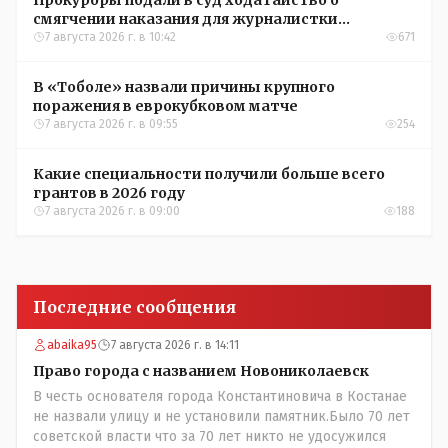
смягчении наказания для журналистки
Александры Алёховой
7 августа 2026 г. в 10:42
671
В «Тоболе» назвали причины крупного
поражения в еврокубковом матче
7 августа 2026 г. в 09:55
254
Какие специальности получили больше всего
грантов в 2026 году
7 августа 2026 г. в 09:00
188
Последние сообщения
abaika95
7 августа 2026 г. в 14:11
Право города с названием Новониколаевск
В честь основателя города Константиновича в Костанае
не назвали улицу и не установили памятник.Было 70 лет
советской власти что за 70 лет никто не удосужился