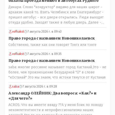
оплаты проезда меняют в автобусах Рудного
Дикари. Слово "кондуктор" видимо для наших широт -
архаизм какой то. Взять Челябинск или Екатеринбург -
пришел автобус - все двери открылись. Люди выходят
откуда удобно. Заходят также в любую дверь. Далее -
либо платишь сам (у каждой двери есть валидатор),
vofkakst
7 августа 2026 г. в 09:43
либо кондуктор подойдет с терминалом. Водитель
разгружен от вопросов оплаты, полностью
Право города с названием Новониколаевск
сконцентрировавшись на управлении автобусом.
Собственно, также как они говорят Тэнгэ или тэнге
Кондуктор - помимо удобства - несомненно рабочие
места. Сколько людей можно трудоустроить? Но зачем,
vofkakst
7 августа 2026 г. в 09:35
когда водитель должен и на дорогу смотреть, и оплату
Право города с названием Новониколаевск
контролировать , и (в редких случаях оплаты наличкой)
saba: многие россияне называют город Кастанай,Это - не
сдачу выдавать. У нас прогресс почему-то идет с
более, чем произношение безударной "О" в слове
регрессом рука об руку. Любую хорошую задумку
"кОстанай" Это мы знаем, что истоки тянутся от Кустаная
умудряемся похерить(
saba
7 августа 2026 г. в 09:28
Александр ОЛЕЙНИК: Два вопроса: «Как?» и
«Для чего?»
ACROS: Что вы имеете ввиду ??А у меня бзик по поводу
некомпетентности и непрофессионализма наших