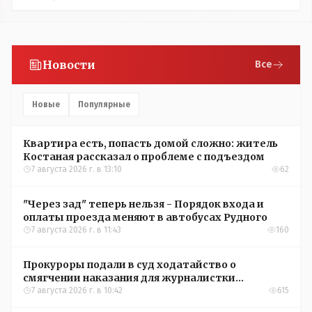
Новости
Все
Новые
Популярные
Квартира есть, попасть домой сложно: житель
Костаная рассказал о проблеме с подъездом
7 августа 2026 г. в 13:10
62
"Через зад" теперь нельзя - Порядок входа и
оплаты проезда меняют в автобусах Рудного
7 августа 2026 г. в 11:43
160
Прокуроры подали в суд ходатайство о
смягчении наказания для журналистки
Александры Алёховой
7 августа 2026 г. в 10:42
615