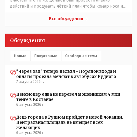
властей! Кто то же должен был провести анализ
действий и продумать чёткий план чтобы комар носа не
подточил! Но тут явно спешили, а в аналитическом
центре либо кто то из родственников сидит, либо
Все обсуждения
ведущий специалист на Мальдивы уехал, либо всё
вместе! Пока прокатывает по вышеизложенным Вами
причинам, просто обстоятельства немного меняются по
Обсуждения
сравнению с Назарбаевскими временами, власти
решили пощупать кошелёк населения, а это уже
неизвестная в уравнении взаимоотношений власти и
Новые
Популярные
Свободные темы
народа! Тут бы как раз специалист-аналитик и
пригодился бы!
"Через зад" теперь нельзя - Порядок входа и
оплаты проезда меняют в автобусах Рудного
7 августа 2026 г.
Пенсионер едва не перевел мошенникам 4 млн
тенге в Костанае
6 августа 2026 г.
День города в Рудном пройдет в новой локации.
Центральная площадь не вмещает всех
желающих
6 августа 2026 г.