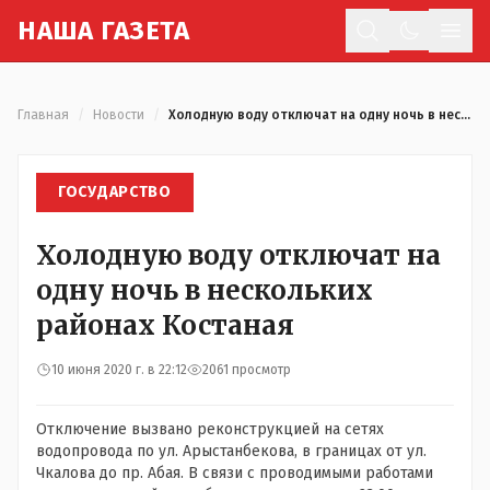
Н
АША
Г
АЗЕТА
Отк
Главная
/
Новости
/
Холодную воду отключат на одну ночь в нескольких районах Костаная
ГОСУДАРСТВО
Холодную воду отключат на
одну ночь в нескольких
районах Костаная
10 июня 2020 г. в 22:12
2061 просмотр
Отключение вызвано реконструкцией на сетях
водопровода по ул. Арыстанбекова, в границах от ул.
Чкалова до пр. Абая. В связи с проводимыми работами