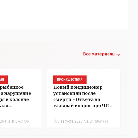
Все материалы
ИЯ
ПРОИСШЕСТВИЯ
 рыбацкое
Новый кондиционер
 За нарушение
установили после
ды в колонне
смерти - Ответа на
али
главный вопрос про ЧП в
в
детском центре
ний в
Костаная "НГ"
6 г. в 15:57
736
5 августа 2026 г. в 21:18
991
добивалась три дня