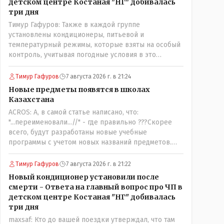
детском центре Костаная "НГ" добивалась
три дня
Тимур Гафуров: Также в каждой группе
установлены кондиционеры, питьевой и
температурный режимы, которые взяты на особый
контроль, учитывая погодные условия в это
лето.Мы решили. что это - противоречие. Вы
считаете иначе?Ну тут противоречия нет. Этот
Тимур Гафуров
7 августа 2026 г. в 21:24
комментарий прозвучал на следующий день после
Новые предметы появятся в школах
трагедии, то есть 29 июля, когда спешно
Казахстана
установили и воду, и новые кондиционеры, и
ACROS: А, в самой статье написано, что:
впервые поставили температурный режим на
"...переименовали...//" - где правильно ???Скорее
контроль. То есть первая часть - информация до
всего, будут разработаны новые учебные
трагедии, вторая часть - информация после
программы с учетом новых названий предметов.
трагедии, когда все уже было исправлено.
Так что предметы - новые. Хоть и
переименованные)
Тимур Гафуров
7 августа 2026 г. в 21:22
Новый кондиционер установили после
смерти - Ответа на главный вопрос про ЧП в
детском центре Костаная "НГ" добивалась
три дня
maxsaf: Кто до вашей поездки утверждал, что там