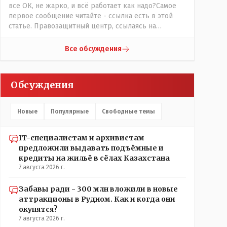
все ОК, не жарко, и всё работает как надо?Самое
первое сообщение читайте - ссылка есть в этой
статье. Правозащитный центр, ссылаясь на
обсуждение сотрудников интерната в рабочем
чате, которые прислали ему в виде
Все обсуждения
аудиосообщений, пишет, что воспитатели долго
добивались установки кондиционеров в
помещениях, где есть дети, однако к настоящему
Обсуждения
времени их установили только в помещениях,
предназначенных для административно-
управленческого персонала. И Также в каждой
Новые
Популярные
Свободные темы
группе установлены кондиционеры, питьевой и
температурный режимы, которые взяты на особый
контроль, учитывая погодные условия в это лето.
IT-специалистам и архивистам
Мы решили. что это - противоречие. Вы считаете
предложили выдавать подъёмные и
иначе?
кредиты на жильё в сёлах Казахстана
7 августа 2026 г.
Забавы ради - 300 млн вложили в новые
аттракционы в Рудном. Как и когда они
окупятся?
7 августа 2026 г.