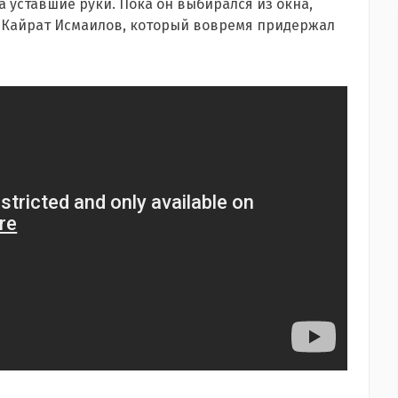
 уставшие руки. Пока он выбирался из окна,
ас Кайрат Исмаилов, который вовремя придержал