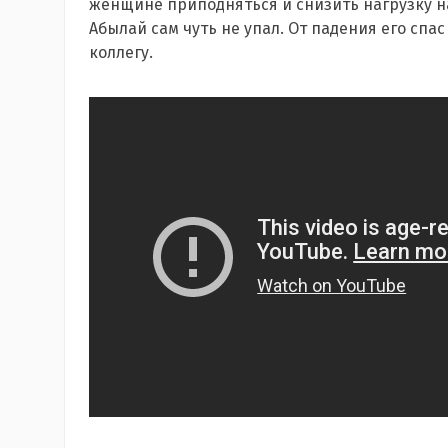
женщине приподняться и снизить нагрузку на
Абылай сам чуть не упал. От падения его сп
коллегу.