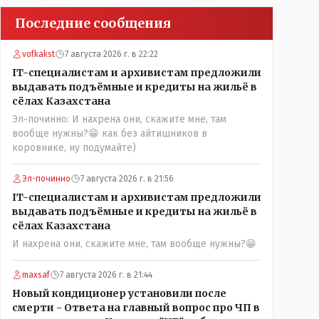
Последние сообщения
vofkakst
7 августа 2026 г. в 22:22
IT-специалистам и архивистам предложили
выдавать подъёмные и кредиты на жильё в
сёлах Казахстана
Эл-починно: И нахрена они, скажите мне, там
вообще нужны?😁 как без айтишников в
коровнике, ну подумайте)
Эл-починно
7 августа 2026 г. в 21:56
IT-специалистам и архивистам предложили
выдавать подъёмные и кредиты на жильё в
сёлах Казахстана
И нахрена они, скажите мне, там вообще нужны?😁
maxsaf
7 августа 2026 г. в 21:44
Новый кондиционер установили после
смерти - Ответа на главный вопрос про ЧП в