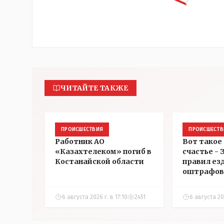
ЧИТАЙТЕ ТАКЖЕ
ПРОИСШЕСТВИЯ
ПРОИСШЕСТВ
Работник АО
Вот такое
«Казахтелеком» погиб в
счастье -
Костанайской области
правил ез
оштрафов
участнико
соревнова
6 августа 2026 г. в 17:10
2451
6 августа 202
Аркалыке