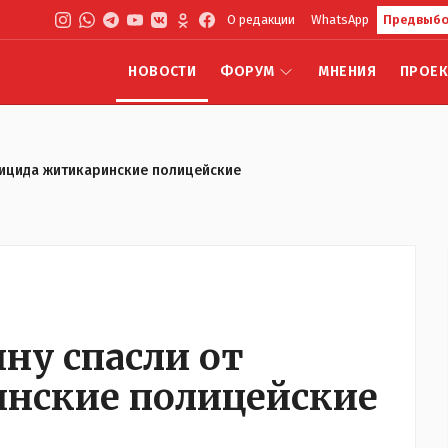
О редакции
WhatsApp
Предвыбо
НОВОСТИ
ФОРУМ
МНЕНИЯ
ПРОЕ
уицида житикаринские полицейские
у спасли от
нские полицейские