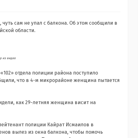
чуть сам не упал с балкона. Об этом сообщили в
йской области.
р из видео
т «102» отдела полиции района поступило
бщили, что в 4-м микрорайоне женщина пытается
идели, как 29-летняя женщина висит на
лейтенант полиции Кайрат Исмаилов в
менов вылез из окна балкона, чтобы помочь