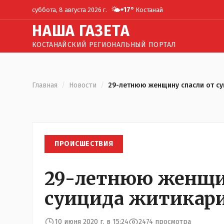
🌤️
+
17
°
суббота, 8 августа 2026 г.
Костанай
Н
АША
Г
АЗЕТА
КОСТАНАЙСКИЙ РЕГИОНАЛЬНЫЙ ПОРТАЛ
Главная
/
Новости
/
29-летнюю женщину спасли от с
ПРОИСШЕСТВИЯ
29-летнюю женщин
суицида житикари
10 июня 2020 г. в 15:24
2474 просмотра