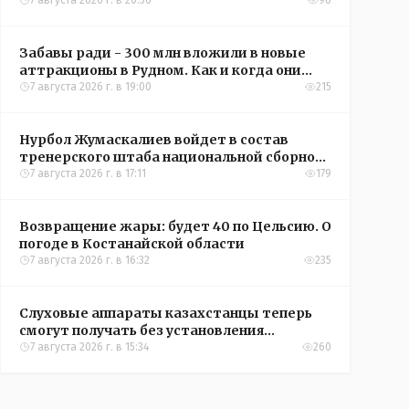
кредиты на жильё в сёлах Казахстана
7 августа 2026 г. в 20:56
90
Забавы ради - 300 млн вложили в новые
аттракционы в Рудном. Как и когда они
окупятся?
7 августа 2026 г. в 19:00
215
Нурбол Жумаскалиев войдет в состав
тренерского штаба национальной сборной
Казахстана по футболу
7 августа 2026 г. в 17:11
179
Возвращение жары: будет 40 по Цельсию. О
погоде в Костанайской области
7 августа 2026 г. в 16:32
235
Слуховые аппараты казахстанцы теперь
смогут получать без установления
инвалидности
7 августа 2026 г. в 15:34
260