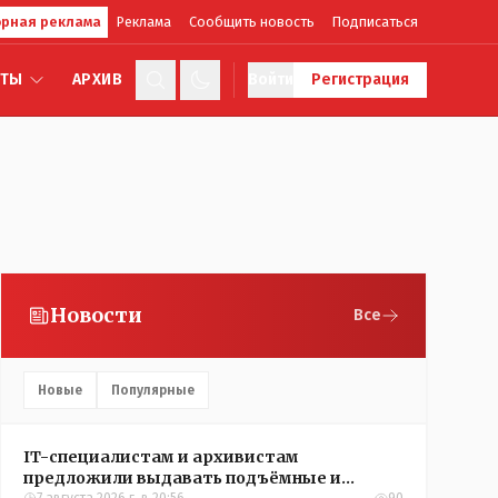
рная реклама
Реклама
Сообщить новость
Подписаться
КТЫ
АРХИВ
Войти
Регистрация
Новости
Все
Новые
Популярные
IT-специалистам и архивистам
предложили выдавать подъёмные и