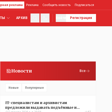
рная реклама
Реклама
Сообщить новость
Подписаться
КТЫ
АРХИВ
Войти
Регистрация
Новости
Все
Новые
Популярные
IT-специалистам и архивистам
предложили выдавать подъёмные и