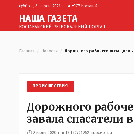
☀️
+
17
°
суббота, 8 августа 2026 г.
Костанай
Н
АША
Г
АЗЕТА
КОСТАНАЙСКИЙ РЕГИОНАЛЬНЫЙ ПОРТАЛ
Главная
/
Новости
/
Дорожного рабочего вытащили из
ПРОИСШЕСТВИЯ
Дорожного рабоче
завала спасатели 
9 июня 2020 г. в 18:17
1952 просмотра