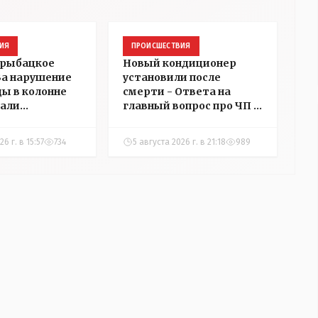
ИЯ
ПРОИСШЕСТВИЯ
 рыбацкое
Новый кондиционер
 За нарушение
установили после
ды в колонне
смерти - Ответа на
али
главный вопрос про ЧП в
в
детском центре
ний в
Костаная "НГ"
6 г. в 15:57
734
5 августа 2026 г. в 21:18
989
добивалась три дня