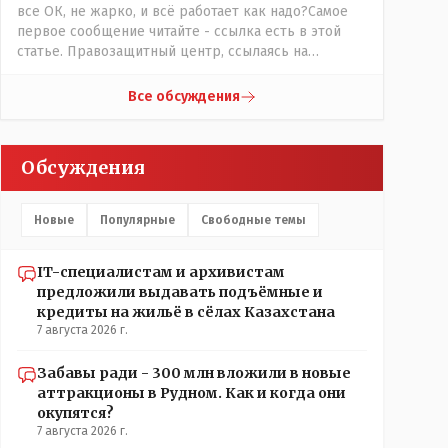
все ОК, не жарко, и всё работает как надо?Самое
первое сообщение читайте - ссылка есть в этой
статье. Правозащитный центр, ссылаясь на
обсуждение сотрудников интерната в рабочем
чате, которые прислали ему в виде
Все обсуждения
аудиосообщений, пишет, что воспитатели долго
добивались установки кондиционеров в
помещениях, где есть дети, однако к настоящему
Обсуждения
времени их установили только в помещениях,
предназначенных для административно-
управленческого персонала. И Также в каждой
Новые
Популярные
Свободные темы
группе установлены кондиционеры, питьевой и
температурный режимы, которые взяты на особый
контроль, учитывая погодные условия в это лето.
IT-специалистам и архивистам
Мы решили. что это - противоречие. Вы считаете
предложили выдавать подъёмные и
иначе?
кредиты на жильё в сёлах Казахстана
7 августа 2026 г.
Забавы ради - 300 млн вложили в новые
аттракционы в Рудном. Как и когда они
окупятся?
7 августа 2026 г.