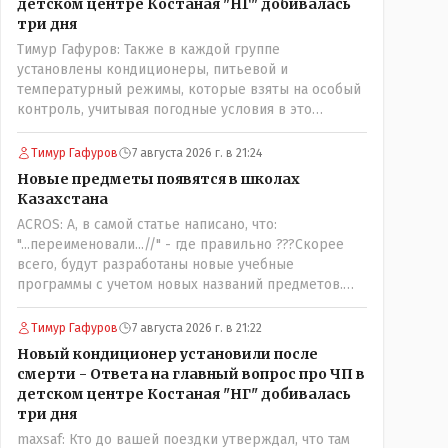
детском центре Костаная "НГ" добивалась
три дня
Тимур Гафуров: Также в каждой группе
установлены кондиционеры, питьевой и
температурный режимы, которые взяты на особый
контроль, учитывая погодные условия в это
лето.Мы решили. что это - противоречие. Вы
считаете иначе?Ну тут противоречия нет. Этот
Тимур Гафуров
7 августа 2026 г. в 21:24
комментарий прозвучал на следующий день после
Новые предметы появятся в школах
трагедии, то есть 29 июля, когда спешно
Казахстана
установили и воду, и новые кондиционеры, и
ACROS: А, в самой статье написано, что:
впервые поставили температурный режим на
"...переименовали...//" - где правильно ???Скорее
контроль. То есть первая часть - информация до
всего, будут разработаны новые учебные
трагедии, вторая часть - информация после
программы с учетом новых названий предметов.
трагедии, когда все уже было исправлено.
Так что предметы - новые. Хоть и
переименованные)
Тимур Гафуров
7 августа 2026 г. в 21:22
Новый кондиционер установили после
смерти - Ответа на главный вопрос про ЧП в
детском центре Костаная "НГ" добивалась
три дня
maxsaf: Кто до вашей поездки утверждал, что там