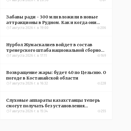
кредиты на жильё в сёлах Казахстана
7 августа 2026 г. в 20:56
87
Забавы ради - 300 млн вложили в новые
аттракционы в Рудном. Как и когда они
окупятся?
7 августа 2026 г. в 19:00
206
Нурбол Жумаскалиев войдет в состав
тренерского штаба национальной сборной
Казахстана по футболу
7 августа 2026 г. в 17:11
169
Возвращение жары: будет 40 по Цельсию. О
погоде в Костанайской области
7 августа 2026 г. в 16:32
228
Слуховые аппараты казахстанцы теперь
смогут получать без установления
инвалидности
7 августа 2026 г. в 15:34
255