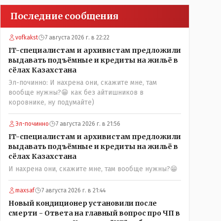
Последние сообщения
vofkakst
7 августа 2026 г. в 22:22
IT-специалистам и архивистам предложили
выдавать подъёмные и кредиты на жильё в
сёлах Казахстана
Эл-починно: И нахрена они, скажите мне, там
вообще нужны?😁 как без айтишников в
коровнике, ну подумайте)
Эл-починно
7 августа 2026 г. в 21:56
IT-специалистам и архивистам предложили
выдавать подъёмные и кредиты на жильё в
сёлах Казахстана
И нахрена они, скажите мне, там вообще нужны?😁
maxsaf
7 августа 2026 г. в 21:44
Новый кондиционер установили после
смерти - Ответа на главный вопрос про ЧП в