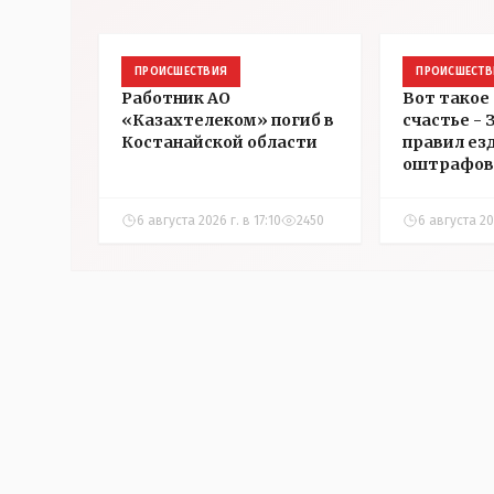
ПРОИСШЕСТВИЯ
ПРОИСШЕСТВ
Работник АО
Вот такое
«Казахтелеком» погиб в
счастье -
Костанайской области
правил ез
оштрафов
участнико
соревнова
6 августа 2026 г. в 17:10
2450
6 августа 202
Аркалыке