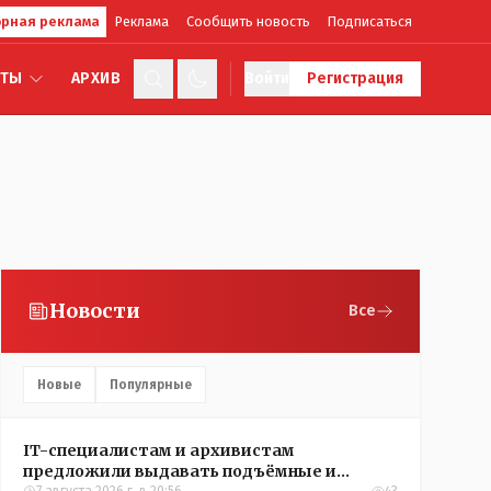
рная реклама
Реклама
Сообщить новость
Подписаться
КТЫ
АРХИВ
Войти
Регистрация
Новости
Все
Новые
Популярные
IT-специалистам и архивистам
предложили выдавать подъёмные и