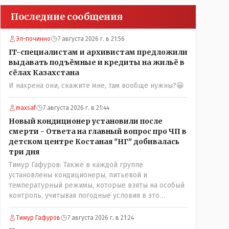
Последние сообщения
Эл-починно
7 августа 2026 г. в 21:56
IT-специалистам и архивистам предложили
выдавать подъёмные и кредиты на жильё в
сёлах Казахстана
И нахрена они, скажите мне, там вообще нужны?😁
maxsaf
7 августа 2026 г. в 21:44
Новый кондиционер установили после
смерти - Ответа на главный вопрос про ЧП в
детском центре Костаная "НГ" добивалась
три дня
Тимур Гафуров: Также в каждой группе
установлены кондиционеры, питьевой и
температурный режимы, которые взяты на особый
контроль, учитывая погодные условия в это
лето.Мы решили. что это - противоречие. Вы
считаете иначе?Ну тут противоречия нет. Этот
Тимур Гафуров
7 августа 2026 г. в 21:24
комментарий прозвучал на следующий день после