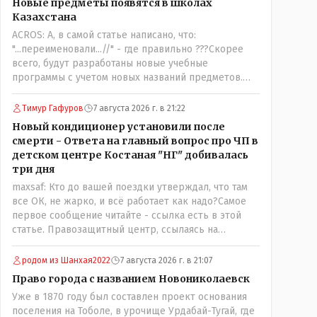
Новые предметы появятся в школах
трагедии, то есть 29 июля, когда спешно
Казахстана
установили и воду, и новые кондиционеры, и
ACROS: А, в самой статье написано, что:
впервые поставили температурный режим на
"...переименовали...//" - где правильно ???Скорее
контроль. То есть первая часть - информация до
всего, будут разработаны новые учебные
трагедии, вторая часть - информация после
программы с учетом новых названий предметов.
трагедии, когда все уже было исправлено.
Так что предметы - новые. Хоть и
переименованные)
Тимур Гафуров
7 августа 2026 г. в 21:22
Новый кондиционер установили после
смерти - Ответа на главный вопрос про ЧП в
детском центре Костаная "НГ" добивалась
три дня
maxsaf: Кто до вашей поездки утверждал, что там
все ОК, не жарко, и всё работает как надо?Самое
первое сообщение читайте - ссылка есть в этой
статье. Правозащитный центр, ссылаясь на
обсуждение сотрудников интерната в рабочем
чате, которые прислали ему в виде
родом из Шанхая2022
7 августа 2026 г. в 21:07
аудиосообщений, пишет, что воспитатели долго
Право города с названием Новониколаевск
добивались установки кондиционеров в
Уже в 1870 году был составлен проект основания
помещениях, где есть дети, однако к настоящему
поселения на Тоболе, в урочище Урдабай-Тугай, где
времени их установили только в помещениях,