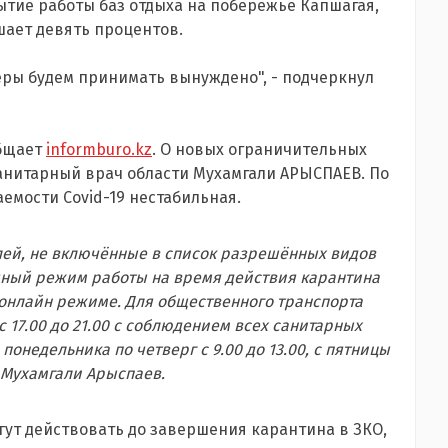
тие работы баз отдыха на побережье Капшагая,
шает девять процентов.
меры будем принимать вынуждено", - подчеркнул
общает
informburo.kz
. О новых ограничительных
анитарный врач области Мухамгали АРЫСПАЕВ. По
аемости Covid-19 нестабильная.
лей, не включённые в список разрешённых видов
чный режим работы на время действия карантина
 онлайн режиме. Для общественного транспорта
с 17.00 до 21.00 с соблюдением всех санитарных
онедельника по четверг с 9.00 до 13.00, с пятницы
л Мухамгали Арыспаев.
гут действовать до завершения карантина в ЗКО,