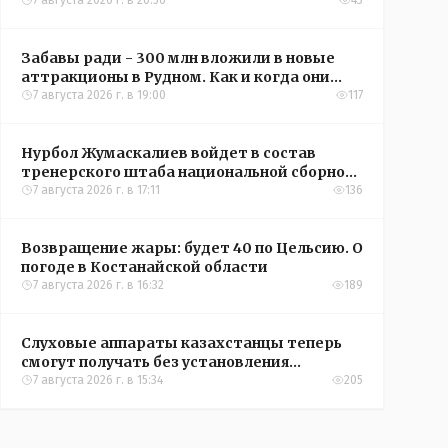
кредиты на жильё в сёлах Казахстана
7 августа 2026 г. в 20:56
43
Забавы ради - 300 млн вложили в новые
аттракционы в Рудном. Как и когда они
окупятся?
7 августа 2026 г. в 19:00
117
Нурбол Жумаскалиев войдет в состав
тренерского штаба национальной сборной
Казахстана по футболу
7 августа 2026 г. в 17:11
136
Возвращение жары: будет 40 по Цельсию. О
погоде в Костанайской области
7 августа 2026 г. в 16:32
189
Слуховые аппараты казахстанцы теперь
смогут получать без установления
инвалидности
7 августа 2026 г. в 15:34
205