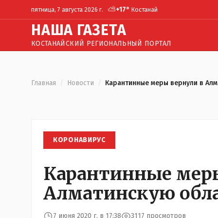
⛅
+
17
°
пятница, 7 августа 2026 г.
Костанай
Н
АША
Г
АЗЕТА
КОСТАНАЙСКИЙ РЕГИОНАЛЬНЫЙ ПОРТАЛ
Главная
/
Новости
/
Карантинные меры вернули в Алм
КОРОНАВИРУС
Карантинные меры
Алматинскую обла
7 июня 2020 г. в 17:38
3117 просмотров