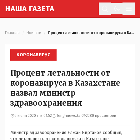
Н
АША
Г
АЗЕТА
Отк
Главная
/
Новости
/
Процент летальности от коронавируса в Казахстане назвал министр здравоохранения
КОРОНАВИРУС
Процент летальности от
коронавируса в Казахстане
назвал министр
здравоохранения
5 июня 2020 г. в 01:52
Tengrinews.kz.
2280 просмотров
Министр здравоохранения Елжан Биртанов сообщил,
что летальность от коронавируса в Казахстане