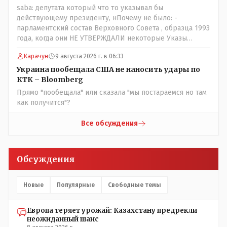
saba: депутата который что то указывал бы
действующему президенту, нПочему не было: -
парламентский состав Верховного Совета , образца 1993
года, когда они НЕ УТВЕРЖДАЛИ некоторые Указы
Назарбаева, особенно в части выборов и перевыборов и
Карачун
9 августа 2026 г. в 06:33
некоторых вопросах внутренней политики, и тогда
Назарбай волевым Указом РАСПУСТИЛ этот бунтарский
Украина пообещала США не наносить удары по
состав. Имя - Серикболсын Абдильдин вам знакомо -
КТК – Bloomberg
юывший секретарь ЦК КП Казахстана , впоследствии -
Прямо "пообещала" или сказала "мы постараемся но там
депутат Верховного Совета и Мажлиса и Председатель
как получится"?
партии коммунстов- он в то время и после и причём
НЕОДНОКРАТНО, указывал и многократно на недостатки
Все обсуждения
Назарбая и предлагал ему самому ДОБРОВОЛЬНО уйти с
поста Президента.
Обсуждения
Новые
Популярные
Свободные темы
Европа теряет урожай: Казахстану предрекли
неожиданный шанс