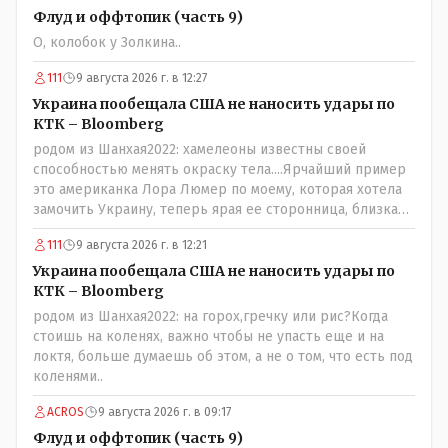
Флуд и оффтопик (часть 9)
О, колобок у Золкина..
111
9 августа 2026 г. в 12:27
Украина пообещала США не наносить удары по
КТК – Bloomberg
родом из Шанхая2022: хамелеоны известны своей
способностью менять окраску тела....Ярчайший пример
это американка Лора Люмер по моему, которая хотела
замочить Украину, теперь ярая ее сторонница, близкая
к Трампу. Ну и западные страны тем более, которые
111
9 августа 2026 г. в 12:21
предоставляли Зеленскому убежище, чтоб он бежал и
которые развернулись потом на 180 или 360 градусов,
Украина пообещала США не наносить удары по
посмотрев на того, как он не сдался, но ты же там сам
КТК – Bloomberg
живешь и многое знаешь о тех, на кого работаешь.. Это
родом из Шанхая2022: на горох,гречку или рис?Когда
просто прагматизм и ничего личного. Победим мы, они
стоишь на коленях, важно чтобы не упасть еще и на
встанут под нас и наоборот и все это понимают..
локтя, больше думаешь об этом, а не о том, что есть под
коленями..
ACROS
9 августа 2026 г. в 09:17
Флуд и оффтопик (часть 9)