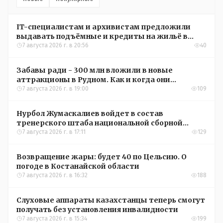
IT-специалистам и архивистам предложили
выдавать подъёмные и кредиты на жильё в
сёлах Казахстана
7 августа 2026 г. в 20:56
40
Забавы ради - 300 млн вложили в новые
аттракционы в Рудном. Как и когда они
окупятся?
7 августа 2026 г. в 19:00
109
Нурбол Жумаскалиев войдет в состав
тренерского штаба национальной сборной
Казахстана по футболу
7 августа 2026 г. в 17:11
129
Возвращение жары: будет 40 по Цельсию. О
погоде в Костанайской области
7 августа 2026 г. в 16:32
188
Слуховые аппараты казахстанцы теперь смогут
получать без установления инвалидности
7 августа 2026 г. в 15:34
199