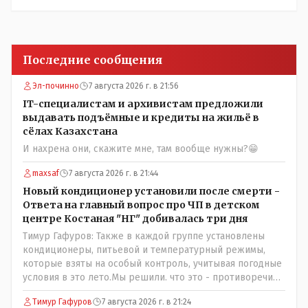
Последние сообщения
Эл-починно
7 августа 2026 г. в 21:56
IT-специалистам и архивистам предложили
выдавать подъёмные и кредиты на жильё в
сёлах Казахстана
И нахрена они, скажите мне, там вообще нужны?😁
maxsaf
7 августа 2026 г. в 21:44
Новый кондиционер установили после смерти -
Ответа на главный вопрос про ЧП в детском
центре Костаная "НГ" добивалась три дня
Тимур Гафуров: Также в каждой группе установлены
кондиционеры, питьевой и температурный режимы,
которые взяты на особый контроль, учитывая погодные
условия в это лето.Мы решили. что это - противоречие.
Вы считаете иначе?Ну тут противоречия нет. Этот
Тимур Гафуров
7 августа 2026 г. в 21:24
комментарий прозвучал на следующий день после