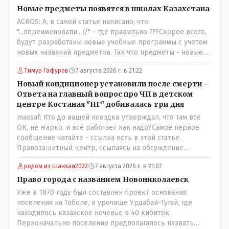
трагедии, то есть 29 июля, когда спешно установили и
Новые предметы появятся в школах Казахстана
воду, и новые кондиционеры, и впервые поставили
ACROS: А, в самой статье написано, что:
температурный режим на контроль. То есть первая
"...переименовали...//" - где правильно ???Скорее всего,
часть - информация до трагедии, вторая часть -
будут разработаны новые учебные программы с учетом
информация после трагедии, когда все уже было
новых названий предметов. Так что предметы - новые.
исправлено.
Хоть и переименованные)
Тимур Гафуров
7 августа 2026 г. в 21:22
Новый кондиционер установили после смерти -
Ответа на главный вопрос про ЧП в детском
центре Костаная "НГ" добивалась три дня
maxsaf: Кто до вашей поездки утверждал, что там все
ОК, не жарко, и всё работает как надо?Самое первое
сообщение читайте - ссылка есть в этой статье.
Правозащитный центр, ссылаясь на обсуждение
сотрудников интерната в рабочем чате, которые
родом из Шанхая2022
7 августа 2026 г. в 21:07
прислали ему в виде аудиосообщений, пишет, что
воспитатели долго добивались установки
Право города с названием Новониколаевск
кондиционеров в помещениях, где есть дети, однако к
Уже в 1870 году был составлен проект основания
настоящему времени их установили только в
поселения на Тоболе, в урочище Урдабай-Тугай, где
помещениях, предназначенных для административно-
находилось казахское кочевье в 40 кибиток.
управленческого персонала. И Также в каждой группе
Первоначально поселение предполагалось назвать