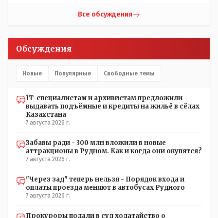
установлены кондиционеры, питьевой и температурный
Урдабаем по имени урочища. .......из всего этого следует
режимы, которые взяты на особый контроль, учитывая
что комиссии ономастической надо ознакомиться с
Все обсуждения
погодные условия в это лето. Мы решили. что это -
историей города и принять справедливое решение с
противоречие. Вы считаете иначе?
названием Урдабай-Тугай 40 кибиток или просто
Урдабай таким образом они убьют сразу двух зайцев
Обсуждения
царского и коммуняцкого....и справедливость
восторжествует....
Новые
Популярные
Свободные темы
IT-специалистам и архивистам предложили
выдавать подъёмные и кредиты на жильё в сёлах
Казахстана
7 августа 2026 г.
Забавы ради - 300 млн вложили в новые
аттракционы в Рудном. Как и когда они окупятся?
7 августа 2026 г.
"Через зад" теперь нельзя - Порядок входа и
оплаты проезда меняют в автобусах Рудного
7 августа 2026 г.
Прокуроры подали в суд ходатайство о