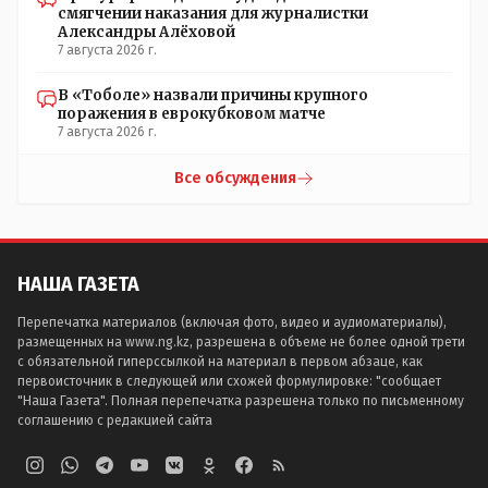
смягчении наказания для журналистки
Александры Алёховой
7 августа 2026 г.
В «Тоболе» назвали причины крупного
поражения в еврокубковом матче
7 августа 2026 г.
Все обсуждения
НАША ГАЗЕТА
Перепечатка материалов (включая фото, видео и аудиоматериалы),
размещенных на www.ng.kz, разрешена в объеме не более одной трети
с обязательной гиперссылкой на материал в первом абзаце, как
первоисточник в следующей или схожей формулировке: "сообщает
"Наша Газета". Полная перепечатка разрешена только по письменному
соглашению с редакцией сайта