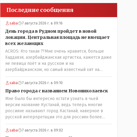
Последние сообщения
saba
7 августа 2026 г. в 09:16
День города в Рудном пройдет в новой
локации. Центральная площадь не вмещает
всех желающих
ACROS: Кто такая ??Мне очень нравится, больше
Хаддавэя, азербайджанская артистка, кажется даже
не певица поёт и на русском и на
азербайджанском, но самый известный хит на
турецком. У неё очень необычный низкий тембр
голоса!
saba
7 августа 2026 г. в 09:10
Право города с названием Новониколаевск
Мне было бы интересно кстати узнать в чьей
версии название Кустанай, ведь теперь многие
россияне называют город Кастанай, наверное в
русской интерпретации это для россиян более
удобно? Просто в чисто познавательных целях
может кто из лингвистов или краеведов может
saba
7 августа 2026 г. в 09:02
пояснить!