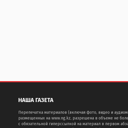
НАША ГАЗЕТА
Перепечатка материалов (включая фото, видео и аудиом
размещенных на www.ng.kz, разрешена в объеме не бол
с обязательной гиперссылкой на материал в первом абза