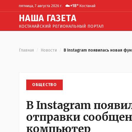
☁️
+
18
°
пятница, 7 августа 2026 г.
Костанай
Н
АША
Г
АЗЕТА
КОСТАНАЙСКИЙ РЕГИОНАЛЬНЫЙ ПОРТАЛ
Главная
/
Новости
/
В Instagram появилась новая фу
ОБЩЕСТВО
В Instagram появи
отправки сообщен
компьютер