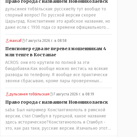
Право города с названием Новониколаевск
дульсинея тобЫльская: русскиеНу тут вообще то
спорный вопрос! По русской версии скорее
Царьград. Константиние это арабское название, но
даже если с 1930 года со времени официального
переименования брать что можно назвать
историческим названием города? С 1930 уже тоже
maxsaf
7 августа 2026 г. в 08:58
почти 100 лет прошло! Сменилось несколько
Пенсионер едва не перевел мошенникам 4
поколений ! Это просто краеведческий факт и не
млн тенге в Костанае
более того!
ACROS: они его крутили по полной за эти
биодобавки.Как вообще можно вестись на всякие
разводы по телефону. Я вообще все практически
звонки сбрасываю, кроме пары проверенных
контактов. Один раз мне мой банк позвонил, не
мошенники. Я приехал туда, в банк, нашел того, кто
дульсинея тобЫльская
7 августа 2026 г. в 08:19
мне звонил, притащил к главному менеджеру и
Право города с названием Новониколаевск
обоим сказал: ещё один такой звонок, без разницы,
saba: Был например Константинополь в римской
какая причина, и я счета свои у вас позакрываю.
версии, стал Стамбул в турецкой, какое название
Остальные входящие сразу в бан, по умолчанию для
здесь историческое?Констатинополь и Стамбул -
меня любой входящий - Скам, пока не доказано
это, как раз таки, русские версии. Изачально этот
обратное - Zero trust. Все созвоны - только на
город по-гречески назывался Бизантиов, а на
верифицируемые номера.