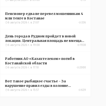
7 августа 2026 г. в 09:00
19
Пенсионер едва не перевел мошенникам 4
млн тенге в Костанае
6 августа 2026 г. в 21:07
336
День города в Рудном пройдет в новой
локации. Центральная площадь не вмещает
всех желающих
6 августа 2026 г. в 19:08
1938
Работник АО «Казахтелеком» погиб в
Костанайской области
6 августа 2026 г. в 17:10
2000
Вот такое рыбацкое счастье - За
нарушение правил езды в колонне
оштрафовали участников соревнований в
6 августа 2026 г. в 15:57
639
Аркалыке