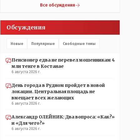
латыни - Бизантинум. Потом он стал
Все обсуждения
Константинополисом. Турки до 1930 года назваали
его Константиние. И лишь в 1930 году
переименовали в Истанбул.
Обсуждения
Новые
Популярные
Свободные темы
Пенсионер едва не перевел мошенникам 4
млн тенге в Костанае
6 августа 2026 г.
День города в Рудном пройдет в новой
локации. Центральная площадь не
вмещает всех желающих
6 августа 2026 г.
Александр ОЛЕЙНИК: Два вопроса: «Как?»
и «Для чего?»
6 августа 2026 г.