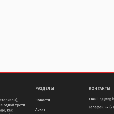
РАЗДЕЛЫ
КОНТАКТЫ
Email:
ng@ng.k
атериалы),
Новости
ее одной трети
Телефон
:
+7 (7
Архив
це, как