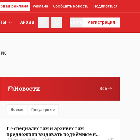
рная реклама
Реклама
Сообщить новость
Подписаться
КТЫ
АРХИВ
Войти
Регистрация
 РК
Новости
Все
Новые
Популярные
IT-специалистам и архивистам
предложили выдавать подъёмные и