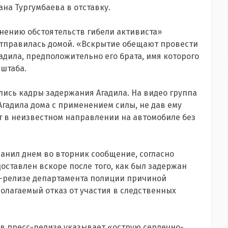
на Тургумбаева в отставку.
нению обстоятельств гибели активиста»
 отправилась домой. «Вскрытие обещают провести
адила, предположительно его брата, имя которого
 штаба.
лись кадры задержания Агадила. На видео группа
гадила дома с применением силы, не дав ему
ит в неизвестном направлении на автомобиле без
ранил
днем во вторник сообщение, согласно
доставлен вскоре после того, как был задержан
есс-релизе департамента полиции причиной
олагаемый отказ от участия в следственных
в пресс-релизе указывает «острую сердечно-