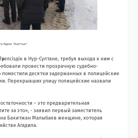
та Радио "Азаттык"
елсіздік в Нур-Султане, требуя выхода к ним с
ребовали провести прозрачную судебно-
о поместили десятки задержанных в полицейские
нии. Перекрывших улицу полицейские назвали
достаточности – это предварительная
ите за это», - заявил первый заместитель
ана Бакитжан Малыбаев женщине, которая
йстве Агадила.