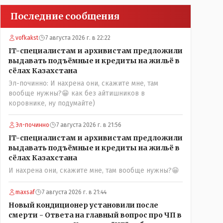
Последние сообщения
vofkakst
7 августа 2026 г. в 22:22
IT-специалистам и архивистам предложили
выдавать подъёмные и кредиты на жильё в
сёлах Казахстана
Эл-починно: И нахрена они, скажите мне, там
вообще нужны?😁 как без айтишников в
коровнике, ну подумайте)
Эл-починно
7 августа 2026 г. в 21:56
IT-специалистам и архивистам предложили
выдавать подъёмные и кредиты на жильё в
сёлах Казахстана
И нахрена они, скажите мне, там вообще нужны?😁
maxsaf
7 августа 2026 г. в 21:44
Новый кондиционер установили после
смерти - Ответа на главный вопрос про ЧП в