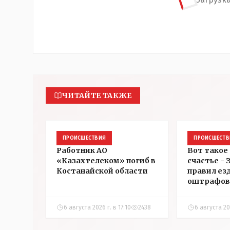
ЧИТАЙТЕ ТАКЖЕ
ПРОИСШЕСТВИЯ
ПРОИСШЕСТВ
Работник АО
Вот такое
«Казахтелеком» погиб в
счастье -
Костанайской области
правил ез
оштрафов
участнико
соревнова
6 августа 2026 г. в 17:10
2438
6 августа 202
Аркалыке