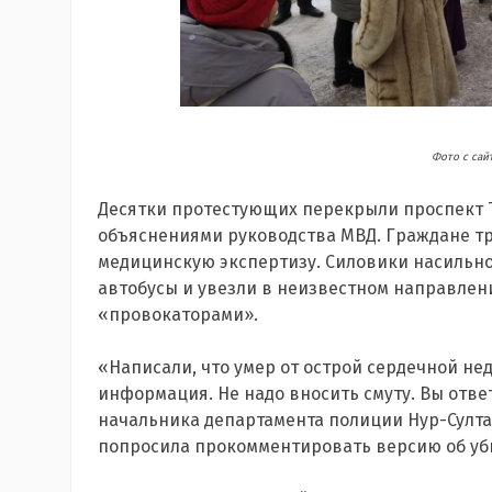
Фото с сай
Десятки протестующих перекрыли проспект Тәу
объяснениями руководства МВД. Граждане т
медицинскую экспертизу. Силовики насильн
автобусы и увезли в неизвестном направле
«провокаторами».
«Написали, что умер от острой сердечной не
информация. Не надо вносить смуту. Вы ответ
начальника департамента полиции Нур-Султ
попросила прокомментировать версию об уби