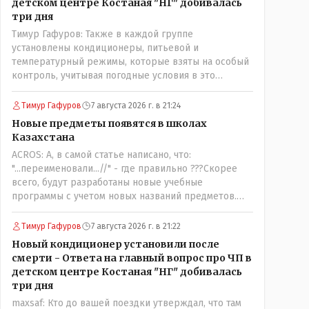
детском центре Костаная "НГ" добивалась
три дня
Тимур Гафуров: Также в каждой группе
установлены кондиционеры, питьевой и
температурный режимы, которые взяты на особый
контроль, учитывая погодные условия в это
лето.Мы решили. что это - противоречие. Вы
считаете иначе?Ну тут противоречия нет. Этот
Тимур Гафуров
7 августа 2026 г. в 21:24
комментарий прозвучал на следующий день после
Новые предметы появятся в школах
трагедии, то есть 29 июля, когда спешно
Казахстана
установили и воду, и новые кондиционеры, и
ACROS: А, в самой статье написано, что:
впервые поставили температурный режим на
"...переименовали...//" - где правильно ???Скорее
контроль. То есть первая часть - информация до
всего, будут разработаны новые учебные
трагедии, вторая часть - информация после
программы с учетом новых названий предметов.
трагедии, когда все уже было исправлено.
Так что предметы - новые. Хоть и
переименованные)
Тимур Гафуров
7 августа 2026 г. в 21:22
Новый кондиционер установили после
смерти - Ответа на главный вопрос про ЧП в
детском центре Костаная "НГ" добивалась
три дня
maxsaf: Кто до вашей поездки утверждал, что там