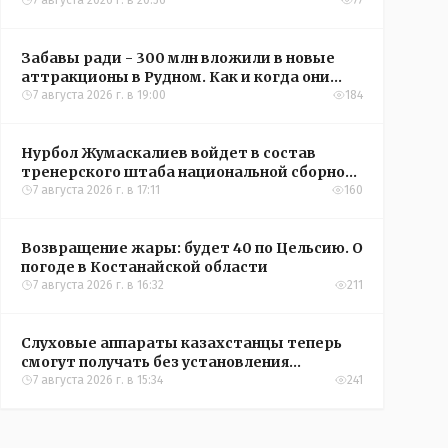
кредиты на жильё в сёлах Казахстана
7 августа 2026 г. в 20:56
77
Забавы ради - 300 млн вложили в новые
аттракционы в Рудном. Как и когда они
окупятся?
7 августа 2026 г. в 19:00
184
Нурбол Жумаскалиев войдет в состав
тренерского штаба национальной сборной
Казахстана по футболу
7 августа 2026 г. в 17:11
160
Возвращение жары: будет 40 по Цельсию. О
погоде в Костанайской области
7 августа 2026 г. в 16:32
211
Слуховые аппараты казахстанцы теперь
смогут получать без установления
инвалидности
7 августа 2026 г. в 15:34
241