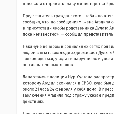
призвали отправить главу министерства Ерла
Представитель гражданского штаба «по выяс
сообщил, что, по сообщениям, жена Агадила
в присутствии якобы родственника Дулата Аг
пока неизвестно», — сообщил представитель
Накануне вечером в социальных сетях появи
людей в штатском люди задерживает Дулата А
толком одеться, уводит в наручниках и увоз
опознавательных знаков.
Департамент полиции Нур-Султана
распрост
которому Агадил скончался в СИЗО, куда был 
около 21 часа 24 февраля у себя дома. В пр
заключения Агадила под стражу указан предп
действиях.
Предварительной причиной смерти полиция 