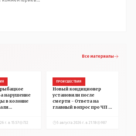
Все материалы
ИЯ
ПРОИСШЕСТВИЯ
 рыбацкое
Новый кондиционер
 За нарушение
установили после
ды в колонне
смерти - Ответа на
али
главный вопрос про ЧП в
в
детском центре
ний в
Костаная "НГ"
6 г. в 15:57
732
5 августа 2026 г. в 21:18
987
добивалась три дня