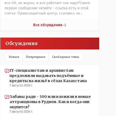
все ОК, не жарко, и всё работает как надо?Самое
первое сообщение читайте - ссылка есть в этой
статье. Правозащитный центр, ссылаясь на
обсуждение сотрудников интерната в рабочем
чате, которые прислали ему в виде
Все обсуждения
аудиосообщений, пишет, что воспитатели долго
добивались установки кондиционеров в
помещениях, где есть дети, однако к настоящему
Обсуждения
времени их установили только в помещениях,
предназначенных для административно-
управленческого персонала. И Также в каждой
Новые
Популярные
Свободные темы
группе установлены кондиционеры, питьевой и
температурный режимы, которые взяты на особый
контроль, учитывая погодные условия в это лето.
IT-специалистам и архивистам
Мы решили. что это - противоречие. Вы считаете
предложили выдавать подъёмные и
иначе?
кредиты на жильё в сёлах Казахстана
7 августа 2026 г.
Забавы ради - 300 млн вложили в новые
аттракционы в Рудном. Как и когда они
окупятся?
7 августа 2026 г.