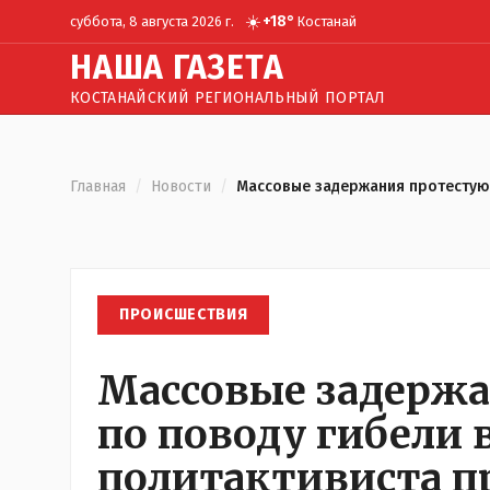
☀️
+
18
°
суббота, 8 августа 2026 г.
Костанай
Н
АША
Г
АЗЕТА
КОСТАНАЙСКИЙ РЕГИОНАЛЬНЫЙ ПОРТАЛ
Главная
/
Новости
/
Массовые задержания протестующ
ПРОИСШЕСТВИЯ
Массовые задерж
по поводу гибели 
политактивиста п