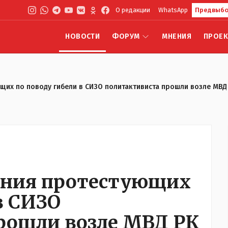
О редакции
WhatsApp
Предвыбо
НОВОСТИ
ФОРУМ
МНЕНИЯ
ПРОЕ
их по поводу гибели в СИЗО политактивиста прошли возле МВД
ания протестующих
в СИЗО
рошли возле МВД РК