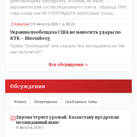
действующему президенту, нПочему не было: -
парламентский состав Верховного Совета , образца 1993
года, когда они НЕ УТВЕРЖДАЛИ некоторые Указы
Назарбаева, особенно в части выборов и перевыборов и
Карачун
9 августа 2026 г. в 06:33
некоторых вопросах внутренней политики, и тогда
Назарбай волевым Указом РАСПУСТИЛ этот бунтарский
Украина пообещала США не наносить удары по
состав. Имя - Серикболсын Абдильдин вам знакомо -
КТК – Bloomberg
юывший секретарь ЦК КП Казахстана , впоследствии -
Прямо "пообещала" или сказала "мы постараемся но там
депутат Верховного Совета и Мажлиса и Председатель
как получится"?
партии коммунстов- он в то время и после и причём
НЕОДНОКРАТНО, указывал и многократно на недостатки
Все обсуждения
Назарбая и предлагал ему самому ДОБРОВОЛЬНО уйти с
поста Президента.
Обсуждения
Новые
Популярные
Свободные темы
Европа теряет урожай: Казахстану предрекли
неожиданный шанс
8 августа 2026 г.