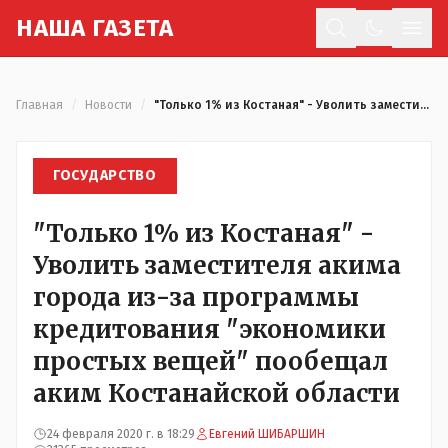
Н
АША
Г
АЗЕТА
Отк
Главная
/
Новости
/
"Только 1% из Костаная" - Уволить заместителя акима города из-за программы кредитования "экономики простых вещей" пообещал аким Костанайской области
ГОСУДАРСТВО
"Только 1% из Костаная" -
Уволить заместителя акима
города из-за программы
кредитования "экономики
простых вещей" пообещал
аким Костанайской области
24 февраля 2020 г. в 18:29
Евгений ШИБАРШИН