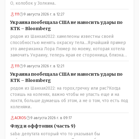
О, колобок у Золкина..
111
9 августа 2026 г. в 12:27
Украина пообещала США не наносить удары по
КТК – Bloomberg
родом из Шанхая2022: хамелеоны известны своей
способностью менять окраску тела....Ярчайший пример
это американка Лора Люмер по моему, которая хотела
замочить Украину, теперь ярая ее сторонница, близкая
к Трампу. Ну и западные страны тем более, которые
111
9 августа 2026 г. в 12:21
предоставляли Зеленскому убежище, чтоб он бежал и
которые развернулись потом на 180 или 360 градусов,
Украина пообещала США не наносить удары по
посмотрев на того, как он не сдался, но ты же там сам
КТК – Bloomberg
живешь и многое знаешь о тех, на кого работаешь.. Это
родом из Шанхая2022: на горох,гречку или рис?Когда
просто прагматизм и ничего личного. Победим мы, они
стоишь на коленях, важно чтобы не упасть еще и на
встанут под нас и наоборот и все это понимают..
локтя, больше думаешь об этом, а не о том, что есть под
коленями..
ACROS
9 августа 2026 г. в 09:17
Флуд и оффтопик (часть 9)
saba: депутата который что то указывал бы