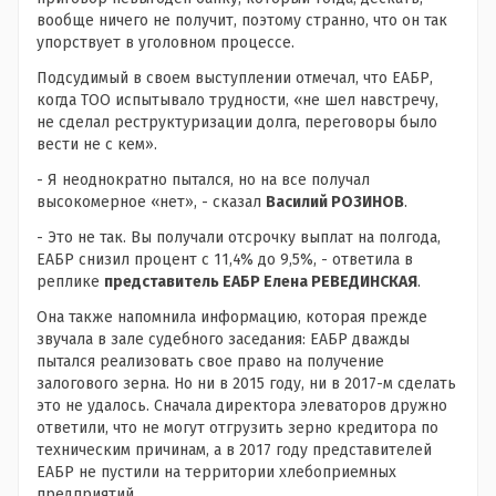
вообще ничего не получит, поэтому странно, что он так
упорствует в уголовном процессе.
Подсудимый в своем выступлении отмечал, что ЕАБР,
когда ТОО испытывало трудности, «не шел навстречу,
не сделал реструктуризации долга, переговоры было
вести не с кем».
- Я неоднократно пытался, но на все получал
высокомерное «нет», - сказал
Василий РОЗИНОВ
.
- Это не так. Вы получали отсрочку выплат на полгода,
ЕАБР снизил процент с 11,4% до 9,5%, - ответила в
реплике
представитель ЕАБР Елена РЕВЕДИНСКАЯ
.
Она также напомнила информацию, которая прежде
звучала в зале судебного заседания: ЕАБР дважды
пытался реализовать свое право на получение
залогового зерна. Но ни в 2015 году, ни в 2017-м сделать
это не удалось. Сначала директора элеваторов дружно
ответили, что не могут отгрузить зерно кредитора по
техническим причинам, а в 2017 году представителей
ЕАБР не пустили на территории хлебоприемных
предприятий