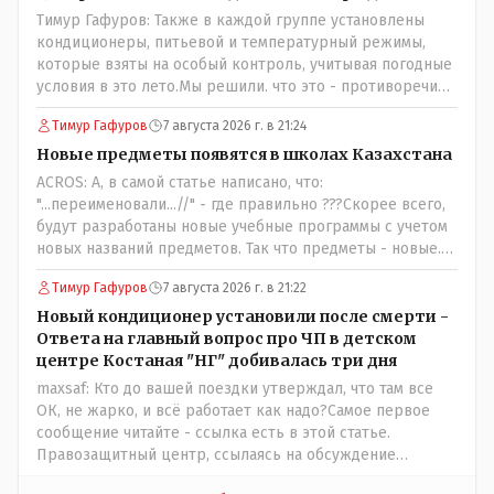
Тимур Гафуров: Также в каждой группе установлены
кондиционеры, питьевой и температурный режимы,
которые взяты на особый контроль, учитывая погодные
условия в это лето.Мы решили. что это - противоречие.
Вы считаете иначе?Ну тут противоречия нет. Этот
Тимур Гафуров
7 августа 2026 г. в 21:24
комментарий прозвучал на следующий день после
трагедии, то есть 29 июля, когда спешно установили и
Новые предметы появятся в школах Казахстана
воду, и новые кондиционеры, и впервые поставили
ACROS: А, в самой статье написано, что:
температурный режим на контроль. То есть первая
"...переименовали...//" - где правильно ???Скорее всего,
часть - информация до трагедии, вторая часть -
будут разработаны новые учебные программы с учетом
информация после трагедии, когда все уже было
новых названий предметов. Так что предметы - новые.
исправлено.
Хоть и переименованные)
Тимур Гафуров
7 августа 2026 г. в 21:22
Новый кондиционер установили после смерти -
Ответа на главный вопрос про ЧП в детском
центре Костаная "НГ" добивалась три дня
maxsaf: Кто до вашей поездки утверждал, что там все
ОК, не жарко, и всё работает как надо?Самое первое
сообщение читайте - ссылка есть в этой статье.
Правозащитный центр, ссылаясь на обсуждение
сотрудников интерната в рабочем чате, которые