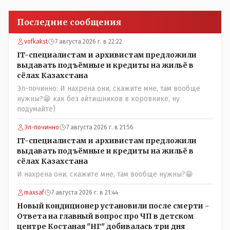
Последние сообщения
vofkakst
7 августа 2026 г. в 22:22
IT-специалистам и архивистам предложили
выдавать подъёмные и кредиты на жильё в
сёлах Казахстана
Эл-починно: И нахрена они, скажите мне, там вообще
нужны?😁 как без айтишников в коровнике, ну
подумайте)
Эл-починно
7 августа 2026 г. в 21:56
IT-специалистам и архивистам предложили
выдавать подъёмные и кредиты на жильё в
сёлах Казахстана
И нахрена они, скажите мне, там вообще нужны?😁
maxsaf
7 августа 2026 г. в 21:44
Новый кондиционер установили после смерти -
Ответа на главный вопрос про ЧП в детском
центре Костаная "НГ" добивалась три дня