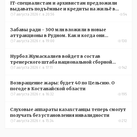
IT-специалистам и архивистам предложили
выдавать подъёмные и кредиты на жильё в
сёлах Казахстана
7 августа 2026 г. в 20:56
54
Забавы ради - 300 млн вложили в новые
аттракционы в Рудном. Как и когда они
окупятся?
7 августа 2026 г. в 19:00
130
Нурбол Жумаскалиев войдет в состав
тренерского штаба национальной сборной
Казахстана по футболу
7 августа 2026 г. в 17:11
142
Возвращение жары: будет 40 по Цельсию. О
погоде в Костанайской области
7 августа 2026 г. в 16:32
195
Слуховые аппараты казахстанцы теперь смогут
получать без установления инвалидности
7 августа 2026 г. в 15:34
212