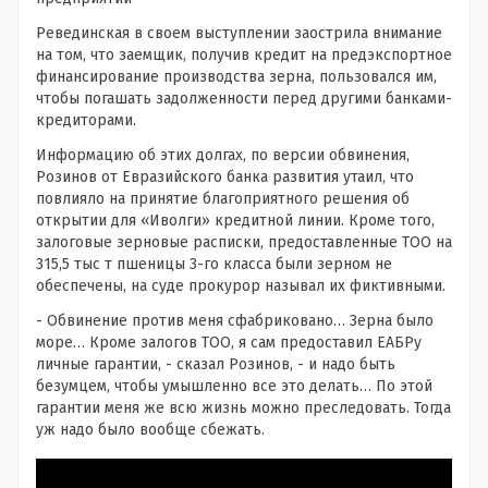
Ревединская в своем выступлении заострила внимание
на том, что заемщик, получив кредит на предэкспортное
финансирование производства зерна, пользовался им,
чтобы погашать задолженности перед другими банками-
кредиторами.
Информацию об этих долгах, по версии обвинения,
Розинов от Евразийского банка развития утаил, что
повлияло на принятие благоприятного решения об
открытии для «Иволги» кредитной линии. Кроме того,
залоговые зерновые расписки, предоставленные ТОО на
315,5 тыс т пшеницы 3-го класса были зерном не
обеспечены, на суде прокурор называл их фиктивными.
- Обвинение против меня сфабриковано… Зерна было
море… Кроме залогов ТОО, я сам предоставил ЕАБРу
личные гарантии, - сказал Розинов, - и надо быть
безумцем, чтобы умышленно все это делать… По этой
гарантии меня же всю жизнь можно преследовать. Тогда
уж надо было вообще сбежать.