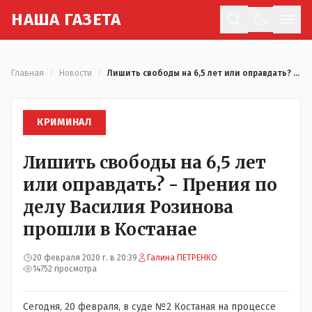
Н
АША
Г
АЗЕТА
Отк
Главная
/
Новости
/
Лишить свободы на 6,5 лет или оправдать? - Прения по делу Василия Розинова прошли в Костанае
КРИМИНАЛ
Лишить свободы на 6,5 лет
или оправдать? - Прения по
делу Василия Розинова
прошли в Костанае
20 февраля 2020 г. в 20:39
Галина ПЕТРЕНКО
14752 просмотра
Сегодня, 20 февраля, в суде №2 Костаная на процессе