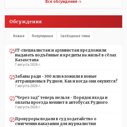
прислали ему в виде аудиосообщений, пишет, что
Все обсуждения
воспитатели долго добивались установки
кондиционеров в помещениях, где есть дети, однако к
настоящему времени их установили только в
Обсуждения
помещениях, предназначенных для административно-
управленческого персонала. И Также в каждой группе
установлены кондиционеры, питьевой и температурный
Новые
Популярные
Свободные темы
режимы, которые взяты на особый контроль, учитывая
погодные условия в это лето. Мы решили. что это -
IT-специалистам и архивистам предложили
противоречие. Вы считаете иначе?
выдавать подъёмные и кредиты на жильё в сёлах
Казахстана
7 августа 2026 г.
Забавы ради - 300 млн вложили в новые
аттракционы в Рудном. Как и когда они окупятся?
7 августа 2026 г.
"Через зад" теперь нельзя - Порядок входа и
оплаты проезда меняют в автобусах Рудного
7 августа 2026 г.
Прокуроры подали в суд ходатайство о
смягчении наказания для журналистки