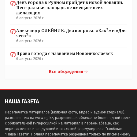
День города в Рудном пройдет в новой локации.
Центральная площадь не вмещает всех
желающих
6 августа 2026 г.
Александр ОЛЕЙНИК: Два вопроса: «Как?» и «Для
чего?»
6 августа 2026 г.
Право города с названием Новониколаевск
6 августа 2026 г.
Все обсуждения
НАША ГАЗЕТА
Перепечатка материалов (включая фото, видео и аудиоматериалы),
размещенных на www.ng.kz, разрешена в объеме не более одной трети
с обязательной гиперссылкой на материал в первом абзаце, как
первоисточник в следующей или схожей формулировке: "сообщает
"Наша Газета". Полная перепечатка разрешена только по письменному