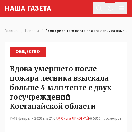
Н
АША
Г
АЗЕТА
Отк
Главная
/
Новости
/
Вдова умершего после пожара лесника взыскала больше 4 млн тенге с двух госучреждений Костанайской области
ОБЩЕСТВО
Вдова умершего после
пожара лесника взыскала
больше 4 млн тенге с двух
госучреждений
Костанайской области
18 февраля 2020 г. в 21:07
Ольга ЛИХОГРАЙ
5850 просмотров