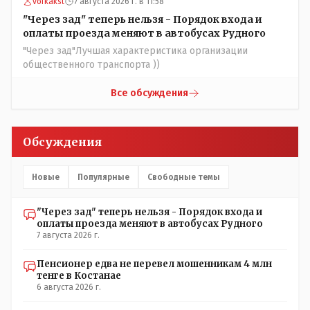
vofkakst
7 августа 2026 г. в 11:58
условия газете информационно бомбордируя ее пока та
не начнет писать "как надо" определенному кругу лиц.
"Через зад" теперь нельзя - Порядок входа и
Редакторская политика, коллектив журналистов уже
оплаты проезда меняют в автобусах Рудного
ниче не значат. Прискорбно и иронично
"Через зад"Лучшая характеристика организации
общественного транспорта ))
Все обсуждения
Обсуждения
Новые
Популярные
Свободные темы
"Через зад" теперь нельзя - Порядок входа и
оплаты проезда меняют в автобусах Рудного
7 августа 2026 г.
Пенсионер едва не перевел мошенникам 4 млн
тенге в Костанае
6 августа 2026 г.