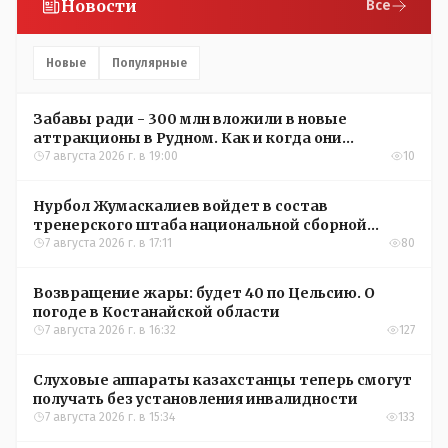
Новости
Все
Новые
Популярные
Забавы ради - 300 млн вложили в новые
аттракционы в Рудном. Как и когда они
окупятся?
7 августа 2026 г. в 19:00
10
Нурбол Жумаскалиев войдет в состав
тренерского штаба национальной сборной
Казахстана по футболу
7 августа 2026 г. в 17:11
80
Возвращение жары: будет 40 по Цельсию. О
погоде в Костанайской области
7 августа 2026 г. в 16:32
127
Слуховые аппараты казахстанцы теперь смогут
получать без установления инвалидности
7 августа 2026 г. в 15:34
133