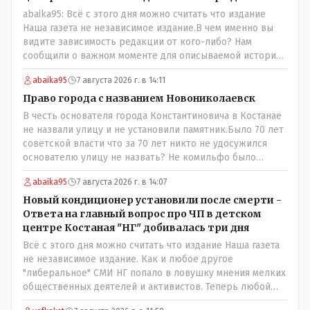
хорошо, смотрите, мальчик просто больной был.
abaika95: Всё с этого дня можно считать что издание
Наша газета не независимое издание.В чем именно вы
видите зависимость редакции от кого-либо? Нам
сообщили о важном моменте для описываемой истории.
И редакция отреагировала бы дополнительным
abaika95
7 августа 2026 г. в 14:11
исследованием на такие вопрос от любого читателя.
Писать "как надо" редакция не будет. Но мы будем
Право города с названием Новониколаевск
публиковать полную и объективную информацию. А
В честь основателя города Константиновича в Костанае
потом продолжать тему. если выяснятся новые
не назвали улицу и не установили памятник.Было 70 лет
обстоятельства.
советской власти что за 70 лет никто не удосужился
основателю улицу не назвать? Не комильфо было
генерал-губернаторам улицы дарить? При СССР что то
abaika95
7 августа 2026 г. в 14:07
знали о нем такое нехорошее? Ну и сейчас значит не
надо. Обойдёмся как-нибудь vofkakst: Где ономасты,
Новый кондиционер установили после смерти -
которые топят за возвращение исторических
Ответа на главный вопрос про ЧП в детском
названийТак вернули же историческое Кустанай
центре Костаная "НГ" добивалась три дня
коренное название городишка
Всё с этого дня можно считать что издание Наша газета
не независимое издание. Как и любое другое
"либеральное" СМИ НГ попало в ловушку мнения мелких
общественных деятелей и активистов. Теперь любой
активист и НПОшник будет поносить и диктовать