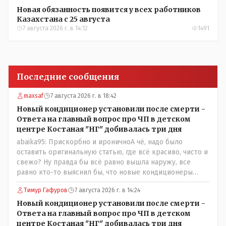
Новая обязанность появится у всех работников
Казахстана с 25 августа
7 августа 2026 г. в 14:12
1491
Последние сообщения
maxsaf
7 августа 2026 г. в 18:42
Новый кондиционер установили после смерти -
Ответа на главный вопрос про ЧП в детском
центре Костаная "НГ" добивалась три дня
abaika95: Прискорбно и ироничноА чё, надо было
оставить оригинальную статью, где всё красиво, чисто и
свежо? Ну правда бы всё равно вышла наружу, все
равно кто-то выяснил бы, что новые кондиционеры
установлены ПОСЛЕ смерти ребенка. Или тебе такой
Тимур Гафуров
7 августа 2026 г. в 14:24
вариант не нравится? Ты вообще на чьей стороне в этой
истории? Прискорбно и иронично то, что кондиционеры
Новый кондиционер установили после смерти -
заменили после происшествия, и уже после этого
Ответа на главный вопрос про ЧП в детском
пустили журналистов посмотреть, типа у нас всё
центре Костаная "НГ" добивалась три дня