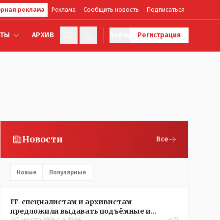
рная реклама
Реклама
Сообщить новость
Подписаться
КТЫ
АРХИВ
Войти
Регистрация
Новости
Все
Новые
Популярные
IT-специалистам и архивистам
предложили выдавать подъёмные и