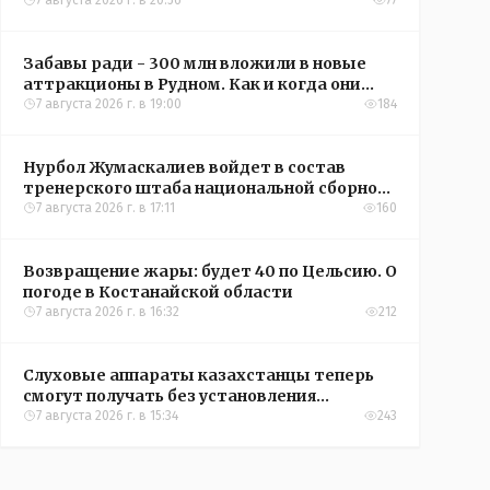
кредиты на жильё в сёлах Казахстана
7 августа 2026 г. в 20:56
77
Забавы ради - 300 млн вложили в новые
аттракционы в Рудном. Как и когда они
окупятся?
7 августа 2026 г. в 19:00
184
Нурбол Жумаскалиев войдет в состав
тренерского штаба национальной сборной
Казахстана по футболу
7 августа 2026 г. в 17:11
160
Возвращение жары: будет 40 по Цельсию. О
погоде в Костанайской области
7 августа 2026 г. в 16:32
212
Слуховые аппараты казахстанцы теперь
смогут получать без установления
инвалидности
7 августа 2026 г. в 15:34
243