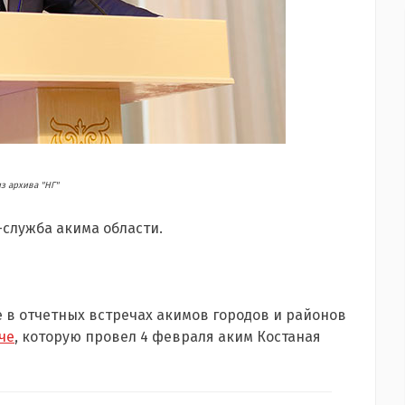
з архива "НГ"
-служба акима области.
 в отчетных встречах акимов городов и районов
че
, которую провел 4 февраля аким Костаная