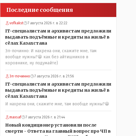
Последние сообщения
vofkakst
7 августа 2026 г. в 22:22
IT-специалистам и архивистам предложили
выдавать подъёмные и кредиты на жильё в
сёлах Казахстана
Эл-починно: И нахрена они, скажите мне, там
вообще нужны?😁 как без айтишников в
коровнике, ну подумайте)
Эл-починно
7 августа 2026 г. в 21:56
IT-специалистам и архивистам предложили
выдавать подъёмные и кредиты на жильё в
сёлах Казахстана
И нахрена они, скажите мне, там вообще нужны?😁
maxsaf
7 августа 2026 г. в 21:44
Новый кондиционер установили после
смерти - Ответа на главный вопрос про ЧП в