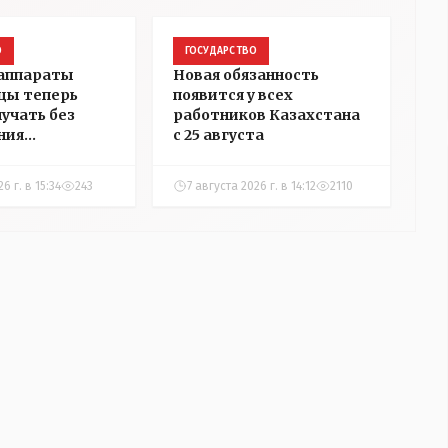
О
ГОСУДАРСТВО
 аппараты
Новая обязанность
цы теперь
появится у всех
лучать без
работников Казахстана
ния
с 25 августа
ости
6 г. в 15:34
243
7 августа 2026 г. в 14:12
2110