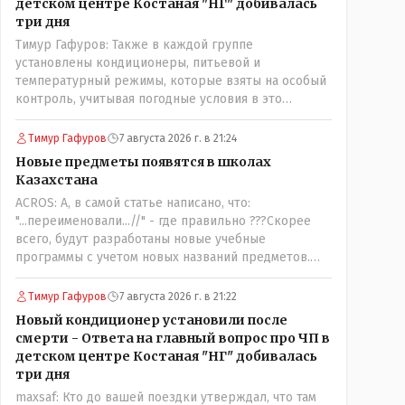
детском центре Костаная "НГ" добивалась
три дня
Тимур Гафуров: Также в каждой группе
установлены кондиционеры, питьевой и
температурный режимы, которые взяты на особый
контроль, учитывая погодные условия в это
лето.Мы решили. что это - противоречие. Вы
считаете иначе?Ну тут противоречия нет. Этот
Тимур Гафуров
7 августа 2026 г. в 21:24
комментарий прозвучал на следующий день после
Новые предметы появятся в школах
трагедии, то есть 29 июля, когда спешно
Казахстана
установили и воду, и новые кондиционеры, и
ACROS: А, в самой статье написано, что:
впервые поставили температурный режим на
"...переименовали...//" - где правильно ???Скорее
контроль. То есть первая часть - информация до
всего, будут разработаны новые учебные
трагедии, вторая часть - информация после
программы с учетом новых названий предметов.
трагедии, когда все уже было исправлено.
Так что предметы - новые. Хоть и
переименованные)
Тимур Гафуров
7 августа 2026 г. в 21:22
Новый кондиционер установили после
смерти - Ответа на главный вопрос про ЧП в
детском центре Костаная "НГ" добивалась
три дня
maxsaf: Кто до вашей поездки утверждал, что там