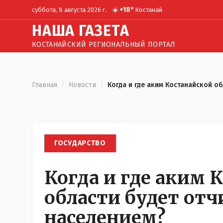
☀️
+
18
°
суббота, 8 августа 2026 г.
Костанай
Н
АША
Г
АЗЕТА
КОСТАНАЙСКИЙ РЕГИОНАЛЬНЫЙ ПОРТАЛ
Главная
/
Новости
/
Когда и где аким Костанайской о
ГОСУДАРСТВО
Когда и где аким 
области будет от
населением?