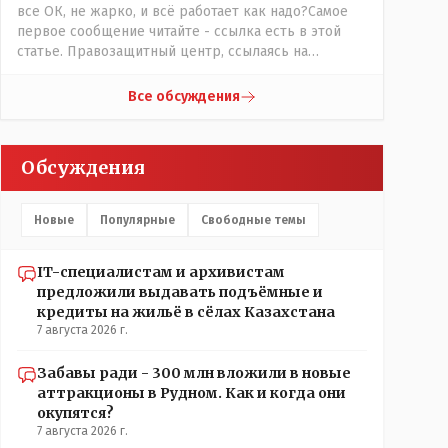
все ОК, не жарко, и всё работает как надо?Самое
первое сообщение читайте - ссылка есть в этой
статье. Правозащитный центр, ссылаясь на
обсуждение сотрудников интерната в рабочем
чате, которые прислали ему в виде
Все обсуждения
аудиосообщений, пишет, что воспитатели долго
добивались установки кондиционеров в
помещениях, где есть дети, однако к настоящему
Обсуждения
времени их установили только в помещениях,
предназначенных для административно-
управленческого персонала. И Также в каждой
Новые
Популярные
Свободные темы
группе установлены кондиционеры, питьевой и
температурный режимы, которые взяты на особый
контроль, учитывая погодные условия в это лето.
IT-специалистам и архивистам
Мы решили. что это - противоречие. Вы считаете
предложили выдавать подъёмные и
иначе?
кредиты на жильё в сёлах Казахстана
7 августа 2026 г.
Забавы ради - 300 млн вложили в новые
аттракционы в Рудном. Как и когда они
окупятся?
7 августа 2026 г.