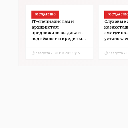
ГОСУДАРСТВО
ГОСУДАРСТВ
IT-специалистам и
Слуховые
архивистам
казахстан
предложили выдавать
смогут по
подъёмные и кредиты
установле
на жильё в сёлах
инвалидн
Казахстана
7 августа 2026 г. в 20:56
77
7 августа 202