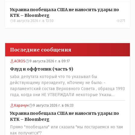
Украина пообещала США не наносить удары по
КТК – Bloomberg
8 августа 2026 г. в 13:50
271
Последние сообщения
ACROS
9 августа 2026 г. в 09:17
Флуд и оффтопик (часть 9)
saba: депутата который что то указывал бы
действующему президенту, нПочему не было: -
парламентский состав Верховного Совета , образца 1993
года, когда они НЕ УТВЕРЖДАЛИ некоторые Указы
Назарбаева, особенно в части выборов и перевыборов и
Карачун
9 августа 2026 г. в 06:33
некоторых вопросах внутренней политики, и тогда
Назарбай волевым Указом РАСПУСТИЛ этот бунтарский
Украина пообещала США не наносить удары по
состав. Имя - Серикболсын Абдильдин вам знакомо -
КТК – Bloomberg
юывший секретарь ЦК КП Казахстана , впоследствии -
Прямо "пообещала" или сказала "мы постараемся но там
депутат Верховного Совета и Мажлиса и Председатель
как получится"?