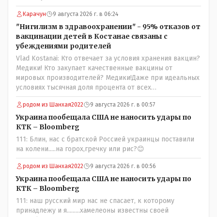
партии коммунстов- он в то время и после и причём
НЕОДНОКРАТНО, указывал и многократно на недостатки
Карачун
9 августа 2026 г. в 06:24
Назарбая и предлагал ему самому ДОБРОВОЛЬНО уйти с
"Нигилизм в здравоохранении" - 95% отказов от
поста Президента.
вакцинации детей в Костанае связаны с
убеждениями родителей
Vlad Kostanai: Кто отвечает за условия хранения вакцин?
Медики! Кто закупает качественные вакцины от
мировых производителей? Медики!Даже при идеальных
условиях тысячная доля процента от всех
вакцинированных может иметь плохие последствия от
родом из Шанхая2022
9 августа 2026 г. в 00:57
прививки. Бумага нужна как защита от дол.....бов не
дружащих с школьными курсами предметов, в
Украина пообещала США не наносить удары по
частности биологии и математики. Vlad Kostanai: Поэтому
КТК – Bloomberg
люди и отказываются и я в том числе своих не
111: Блин, нас с братской Россией украинцы поставили
прививал.Лично я вам и тем другим людям благодарен.
на колени.....на горох,гречку или рис?😊
Добровольные действия направленные на сокращение
частотности появления в популяции соответствующих
родом из Шанхая2022
9 августа 2026 г. в 00:56
комбинаций генов заслуживают благодарности. Мы и
Украина пообещала США не наносить удары по
без того основательно загубили нормальный
КТК – Bloomberg
естественный отбор.
111: наш русский мир нас не спасает, к которому
принадлежу и я.........хамелеоны известны своей