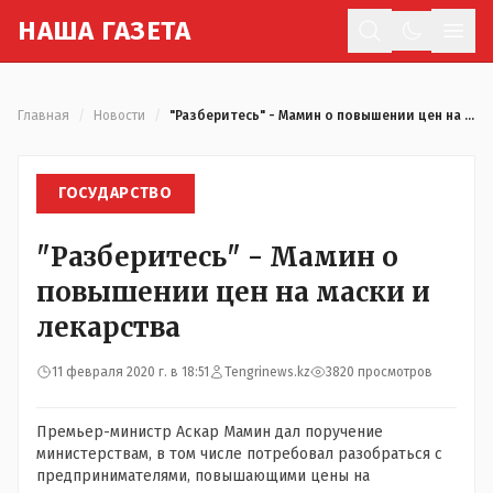
Н
АША
Г
АЗЕТА
Отк
Главная
/
Новости
/
"Разберитесь" - Мамин о повышении цен на маски и лекарства
ГОСУДАРСТВО
"Разберитесь" - Мамин о
повышении цен на маски и
лекарства
11 февраля 2020 г. в 18:51
Tengrinews.kz
3820 просмотров
Премьер-министр Аскар Мамин дал поручение
министерствам, в том числе потребовал разобраться с
предпринимателями, повышающими цены на