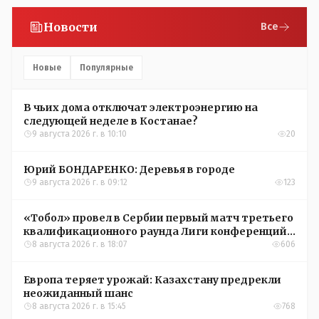
Новости
Все
Новые
Популярные
В чьих дома отключат электроэнергию на
следующей неделе в Костанае?
9 августа 2026 г. в 10:10
20
Юрий БОНДАРЕНКО: Деревья в городе
9 августа 2026 г. в 09:12
123
«Тобол» провел в Сербии первый матч третьего
квалификационного раунда Лиги конференций
УЕФА
8 августа 2026 г. в 18:07
606
Европа теряет урожай: Казахстану предрекли
неожиданный шанс
8 августа 2026 г. в 15:45
768