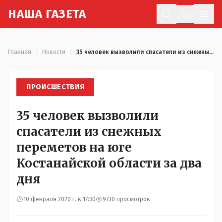
Н
АША
Г
АЗЕТА
Отк
Главная
/
Новости
/
35 человек вызволили спасатели из снежных переметов на юге Костанайской области за два дня
ПРОИСШЕСТВИЯ
35 человек вызволили
спасатели из снежных
переметов на юге
Костанайской области за два
дня
10 февраля 2020 г. в 17:30
9730 просмотров