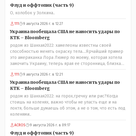
Флуд и оффтопик (часть 9)
О, колобок у Золкина..
111
9 августа 2026 г. в 12:27
Украина пообещала США не наносить удары по
КТК – Bloomberg
родом из Шанхая2022: хамелеоны известны своей
способностью менять окраску тела....Ярчайший пример
это американка Лора Люмер по моему, которая хотела
замочить Украину, теперь ярая ее сторонница, близкая
к Трампу. Ну и западные страны тем более, которые
111
9 августа 2026 г. в 12:21
предоставляли Зеленскому убежище, чтоб он бежал и
которые развернулись потом на 180 или 360 градусов,
Украина пообещала США не наносить удары по
посмотрев на того, как он не сдался, но ты же там сам
КТК – Bloomberg
живешь и многое знаешь о тех, на кого работаешь.. Это
родом из Шанхая2022: на горох,гречку или рис?Когда
просто прагматизм и ничего личного. Победим мы, они
стоишь на коленях, важно чтобы не упасть еще и на
встанут под нас и наоборот и все это понимают..
локтя, больше думаешь об этом, а не о том, что есть под
коленями..
ACROS
9 августа 2026 г. в 09:17
Флуд и оффтопик (часть 9)