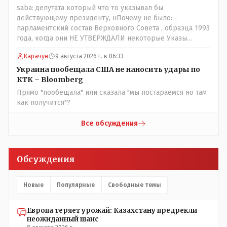
saba: депутата который что то указывал бы
действующему президенту, нПочему не было: -
парламентский состав Верховного Совета , образца 1993
года, когда они НЕ УТВЕРЖДАЛИ некоторые Указы
Назарбаева, особенно в части выборов и перевыборов и
Карачун
9 августа 2026 г. в 06:33
некоторых вопросах внутренней политики, и тогда
Назарбай волевым Указом РАСПУСТИЛ этот бунтарский
Украина пообещала США не наносить удары по
состав. Имя - Серикболсын Абдильдин вам знакомо -
КТК – Bloomberg
юывший секретарь ЦК КП Казахстана , впоследствии -
Прямо "пообещала" или сказала "мы постараемся но там
депутат Верховного Совета и Мажлиса и Председатель
как получится"?
партии коммунстов- он в то время и после и причём
НЕОДНОКРАТНО, указывал и многократно на недостатки
Все обсуждения
Назарбая и предлагал ему самому ДОБРОВОЛЬНО уйти с
поста Президента.
Обсуждения
Новые
Популярные
Свободные темы
Европа теряет урожай: Казахстану предрекли
неожиданный шанс