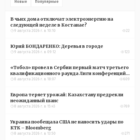
Новые
Популярные
В чьих дома отключат электроэнергию на
следующей неделе в Костанае?
9 августа 2026 г. в 10:10
22
Юрий БОНДАРЕНКО: Деревья в городе
9 августа 2026 г. в 09:12
123
«Тобол» провел в Сербии первый матч третьего
квалификационного раунда Лиги конференций
УЕФА
8 августа 2026 г. в 18:07
609
Европа теряет урожай: Казахстану предрекли
неожиданный шанс
8 августа 2026 г. в 15:45
769
Украина пообещала США не наносить удары по
КТК – Bloomberg
8 августа 2026 г. в 13:50
271