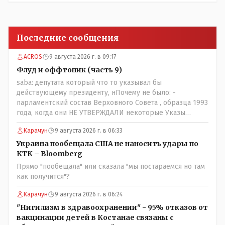
Последние сообщения
ACROS
9 августа 2026 г. в 09:17
Флуд и оффтопик (часть 9)
saba: депутата который что то указывал бы
действующему президенту, нПочему не было: -
парламентский состав Верховного Совета , образца 1993
года, когда они НЕ УТВЕРЖДАЛИ некоторые Указы
Назарбаева, особенно в части выборов и перевыборов и
Карачун
9 августа 2026 г. в 06:33
некоторых вопросах внутренней политики, и тогда
Назарбай волевым Указом РАСПУСТИЛ этот бунтарский
Украина пообещала США не наносить удары по
состав. Имя - Серикболсын Абдильдин вам знакомо -
КТК – Bloomberg
юывший секретарь ЦК КП Казахстана , впоследствии -
Прямо "пообещала" или сказала "мы постараемся но там
депутат Верховного Совета и Мажлиса и Председатель
как получится"?
партии коммунстов- он в то время и после и причём
НЕОДНОКРАТНО, указывал и многократно на недостатки
Карачун
9 августа 2026 г. в 06:24
Назарбая и предлагал ему самому ДОБРОВОЛЬНО уйти с
"Нигилизм в здравоохранении" - 95% отказов от
поста Президента.
вакцинации детей в Костанае связаны с