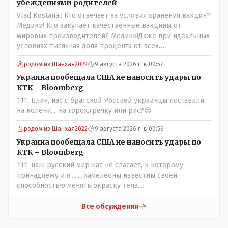
убеждениями родителей
Vlad Kostanai: Кто отвечает за условия хранения вакцин?
Медики! Кто закупает качественные вакцины от
мировых производителей? Медики!Даже при идеальных
условиях тысячная доля процента от всех
вакцинированных может иметь плохие последствия от
родом из Шанхая2022
9 августа 2026 г. в 00:57
прививки. Бумага нужна как защита от дол.....бов не
дружащих с школьными курсами предметов, в
Украина пообещала США не наносить удары по
частности биологии и математики. Vlad Kostanai: Поэтому
КТК – Bloomberg
люди и отказываются и я в том числе своих не
111: Блин, нас с братской Россией украинцы поставили
прививал.Лично я вам и тем другим людям благодарен.
на колени.....на горох,гречку или рис?😊
Добровольные действия направленные на сокращение
частотности появления в популяции соответствующих
родом из Шанхая2022
9 августа 2026 г. в 00:56
комбинаций генов заслуживают благодарности. Мы и
Украина пообещала США не наносить удары по
без того основательно загубили нормальный
КТК – Bloomberg
естественный отбор.
111: наш русский мир нас не спасает, к которому
принадлежу и я.........хамелеоны известны своей
способностью менять окраску тела....
Все обсуждения