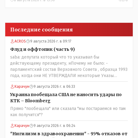
Последние сообщения
ACROS
9 августа 2026 г. в 09:17
Флуд и оффтопик (часть 9)
saba: депутата который что то указывал бы
действующему президенту, нПочему не было: -
парламентский состав Верховного Совета , образца 1993
года, когда они НЕ УТВЕРЖДАЛИ некоторые Указы
Назарбаева, особенно в части выборов и перевыборов и
Карачун
9 августа 2026 г. в 06:33
некоторых вопросах внутренней политики, и тогда
Назарбай волевым Указом РАСПУСТИЛ этот бунтарский
Украина пообещала США не наносить удары по
состав. Имя - Серикболсын Абдильдин вам знакомо -
КТК – Bloomberg
юывший секретарь ЦК КП Казахстана , впоследствии -
Прямо "пообещала" или сказала "мы постараемся но там
депутат Верховного Совета и Мажлиса и Председатель
как получится"?
партии коммунстов- он в то время и после и причём
НЕОДНОКРАТНО, указывал и многократно на недостатки
Карачун
9 августа 2026 г. в 06:24
Назарбая и предлагал ему самому ДОБРОВОЛЬНО уйти с
"Нигилизм в здравоохранении" - 95% отказов от
поста Президента.