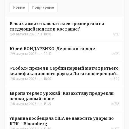
Новые
Популярные
В чьих дома отключат электроэнергию на
следующей неделе в Костанае?
9 августа 2026 г. в 10:10
15
Юрий БОНДАРЕНКО: Деревья в городе
9 августа 2026 г. в 09:12
121
«Тобол» провел в Сербии первый матч третьего
квалификационного раунда Лиги конференций
УЕФА
8 августа 2026 г. в 18:07
599
Европа теряет урожай: Казахстану предрекли
неожиданный шанс
8 августа 2026 г. в 15:45
765
Украина пообещала США не наносить удары по
КТК – Bloomberg
8 августа 2026 г. в 13:50
270