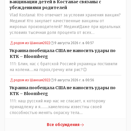
вакцинации детей в Костанае связаны с
убеждениями родителей
Vlad Kostanai: Кто отвечает за условия хранения вакцин?
Медики! Кто закупает качественные вакцины от
мировых производителей? Медики!Даже при идеальных
условиях тысячная доля процента от всех
вакцинированных может иметь плохие последствия от
родом из Шанхая2022
9 августа 2026 г. в 00:57
прививки. Бумага нужна как защита от дол.....бов не
дружащих с школьными курсами предметов, в
Украина пообещала США не наносить удары по
частности биологии и математики. Vlad Kostanai: Поэтому
КТК – Bloomberg
люди и отказываются и я в том числе своих не
111: Блин, нас с братской Россией украинцы поставили
прививал.Лично я вам и тем другим людям благодарен.
на колени.....на горох,гречку или рис?😊
Добровольные действия направленные на сокращение
частотности появления в популяции соответствующих
родом из Шанхая2022
9 августа 2026 г. в 00:56
комбинаций генов заслуживают благодарности. Мы и
Украина пообещала США не наносить удары по
без того основательно загубили нормальный
КТК – Bloomberg
естественный отбор.
111: наш русский мир нас не спасает, к которому
принадлежу и я.........хамелеоны известны своей
способностью менять окраску тела....
Все обсуждения