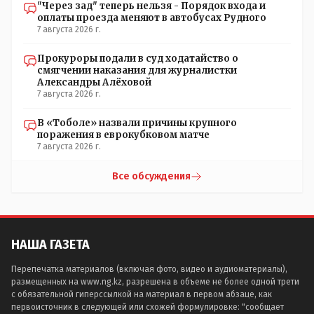
"Через зад" теперь нельзя - Порядок входа и
оплаты проезда меняют в автобусах Рудного
7 августа 2026 г.
Прокуроры подали в суд ходатайство о
смягчении наказания для журналистки
Александры Алёховой
7 августа 2026 г.
В «Тоболе» назвали причины крупного
поражения в еврокубковом матче
7 августа 2026 г.
Все обсуждения
НАША ГАЗЕТА
Перепечатка материалов (включая фото, видео и аудиоматериалы),
размещенных на www.ng.kz, разрешена в объеме не более одной трети
с обязательной гиперссылкой на материал в первом абзаце, как
первоисточник в следующей или схожей формулировке: "сообщает