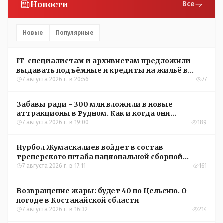
Новости
Все
Новые
Популярные
IT-специалистам и архивистам предложили
выдавать подъёмные и кредиты на жильё в
сёлах Казахстана
7 августа 2026 г. в 20:56
77
Забавы ради - 300 млн вложили в новые
аттракционы в Рудном. Как и когда они
окупятся?
7 августа 2026 г. в 19:00
189
Нурбол Жумаскалиев войдет в состав
тренерского штаба национальной сборной
Казахстана по футболу
7 августа 2026 г. в 17:11
161
Возвращение жары: будет 40 по Цельсию. О
погоде в Костанайской области
7 августа 2026 г. в 16:32
214