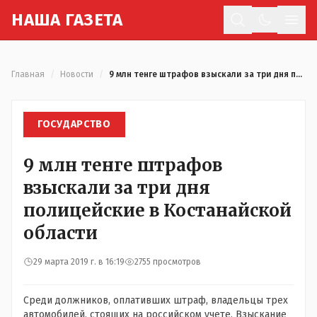
Н
АША
Г
АЗЕТА
Отк
Главная
/
Новости
/
9 млн тенге штрафов взыскали за три дня полицейские в Костанайской области
ГОСУДАРСТВО
9 млн тенге штрафов
взыскали за три дня
полицейские в Костанайской
области
29 марта 2019 г. в 16:19
2755 просмотров
Среди должников, оплативших штраф, владельцы трех
автомобилей, стоящих на российском учете. Взыскание