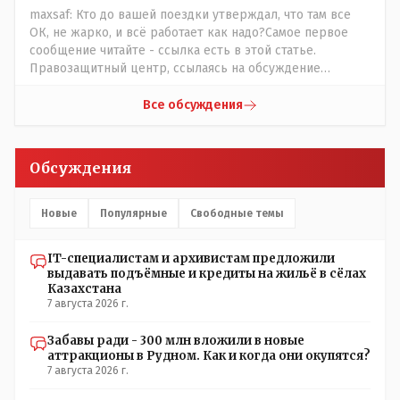
maxsaf: Кто до вашей поездки утверждал, что там все
ОК, не жарко, и всё работает как надо?Самое первое
сообщение читайте - ссылка есть в этой статье.
Правозащитный центр, ссылаясь на обсуждение
сотрудников интерната в рабочем чате, которые
прислали ему в виде аудиосообщений, пишет, что
Все обсуждения
воспитатели долго добивались установки
кондиционеров в помещениях, где есть дети, однако к
настоящему времени их установили только в
Обсуждения
помещениях, предназначенных для административно-
управленческого персонала. И Также в каждой группе
установлены кондиционеры, питьевой и температурный
Новые
Популярные
Свободные темы
режимы, которые взяты на особый контроль, учитывая
погодные условия в это лето. Мы решили. что это -
IT-специалистам и архивистам предложили
противоречие. Вы считаете иначе?
выдавать подъёмные и кредиты на жильё в сёлах
Казахстана
7 августа 2026 г.
Забавы ради - 300 млн вложили в новые
аттракционы в Рудном. Как и когда они окупятся?
7 августа 2026 г.