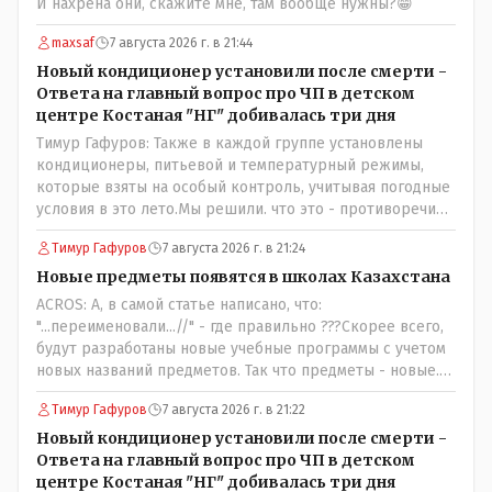
И нахрена они, скажите мне, там вообще нужны?😁
maxsaf
7 августа 2026 г. в 21:44
Новый кондиционер установили после смерти -
Ответа на главный вопрос про ЧП в детском
центре Костаная "НГ" добивалась три дня
Тимур Гафуров: Также в каждой группе установлены
кондиционеры, питьевой и температурный режимы,
которые взяты на особый контроль, учитывая погодные
условия в это лето.Мы решили. что это - противоречие.
Вы считаете иначе?Ну тут противоречия нет. Этот
Тимур Гафуров
7 августа 2026 г. в 21:24
комментарий прозвучал на следующий день после
трагедии, то есть 29 июля, когда спешно установили и
Новые предметы появятся в школах Казахстана
воду, и новые кондиционеры, и впервые поставили
ACROS: А, в самой статье написано, что:
температурный режим на контроль. То есть первая
"...переименовали...//" - где правильно ???Скорее всего,
часть - информация до трагедии, вторая часть -
будут разработаны новые учебные программы с учетом
информация после трагедии, когда все уже было
новых названий предметов. Так что предметы - новые.
исправлено.
Хоть и переименованные)
Тимур Гафуров
7 августа 2026 г. в 21:22
Новый кондиционер установили после смерти -
Ответа на главный вопрос про ЧП в детском
центре Костаная "НГ" добивалась три дня