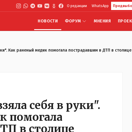
О редакции
WhatsApp
Предвыбо
НОВОСТИ
ФОРУМ
МНЕНИЯ
ПРОЕ
руки". Как раненый медик помогала пострадавшим в ДТП в столице
взяла себя в руки".
к помогала
ТП в столице