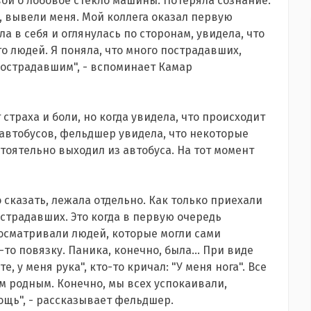
вой о лобовое стекло машины. Потеряла сознание.
 вывели меня. Мой коллега оказал первую
а в себя и оглянулась по сторонам, увидела, что
о людей. Я поняла, что много пострадавших,
пострадавшим", - вспоминает Камар
страха и боли, но когда увидела, что происходит
з автобусов, фельдшер увидела, что некоторые
оятельно выходил из автобуса. На тот момент
 сказать, лежала отдельно. Как только приехали
страдавших. Это когда в первую очередь
осматривали людей, которые могли сами
то повязку. Паника, конечно, была... При виде
, у меня рука", кто-то кричал: "У меня нога". Все
им родным. Конечно, мы всех успокаивали,
ощь", - рассказывает фельдшер.