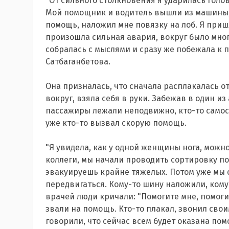
"От сильного столкновения я ударилась голо
Мой помощник и водитель вышли из машины,
помощь, наложил мне повязку на лоб. Я пришл
произошла сильная авария, вокруг было мног
собралась с мыслями и сразу же побежала к 
Сатбаганбетова.
Она призналась, что сначала расплакалась от 
вокруг, взяла себя в руки. Забежав в один и
пассажиры лежали неподвижно, кто-то самост
уже кто-то вызвал скорую помощь.
"Я увидела, как у одной женщины нога, можно
коллеги, мы начали проводить сортировку по
эвакуируешь крайне тяжелых. Потом уже мы 
передвигаться. Кому-то шину наложили, кому-
врачей люди кричали: "Помогите мне, помогите
звали на помощь. Кто-то плакал, звонил сво
говорили, что сейчас всем будет оказана пом