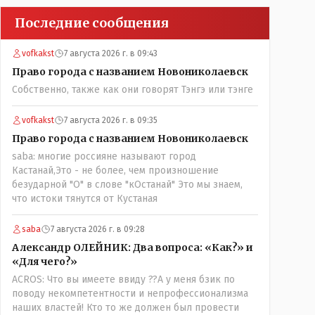
Последние сообщения
vofkakst
7 августа 2026 г. в 09:43
Право города с названием Новониколаевск
Собственно, также как они говорят Тэнгэ или тэнге
vofkakst
7 августа 2026 г. в 09:35
Право города с названием Новониколаевск
saba: многие россияне называют город
Кастанай,Это - не более, чем произношение
безударной "О" в слове "кОстанай" Это мы знаем,
что истоки тянутся от Кустаная
saba
7 августа 2026 г. в 09:28
Александр ОЛЕЙНИК: Два вопроса: «Как?» и
«Для чего?»
ACROS: Что вы имеете ввиду ??А у меня бзик по
поводу некомпетентности и непрофессионализма
наших властей! Кто то же должен был провести