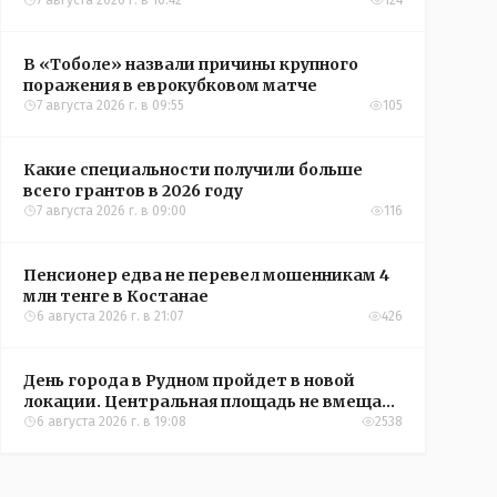
Александры Алёховой
7 августа 2026 г. в 10:42
124
В «Тоболе» назвали причины крупного
поражения в еврокубковом матче
7 августа 2026 г. в 09:55
105
Какие специальности получили больше
всего грантов в 2026 году
7 августа 2026 г. в 09:00
116
Пенсионер едва не перевел мошенникам 4
млн тенге в Костанае
6 августа 2026 г. в 21:07
426
День города в Рудном пройдет в новой
локации. Центральная площадь не вмещает
всех желающих
6 августа 2026 г. в 19:08
2538