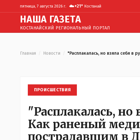
☁️
+
21
°
пятница, 7 августа 2026 г.
Костанай
Н
АША
Г
АЗЕТА
КОСТАНАЙСКИЙ РЕГИОНАЛЬНЫЙ ПОРТАЛ
Главная
/
Новости
/
"Расплакалась, но взяла себя в 
ПРОИСШЕСТВИЯ
"Расплакалась, но 
Как раненый меди
пострадавшим в Д