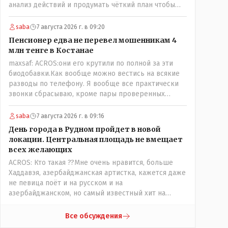
анализ действий и продумать чёткий план чтобы
комар носа не подточил! Но тут явно спешили, а в
аналитическом центре либо кто то из
saba
7 августа 2026 г. в 09:20
родственников сидит, либо ведущий специалист на
Пенсионер едва не перевел мошенникам 4
Мальдивы уехал, либо всё вместе! Пока
млн тенге в Костанае
прокатывает по вышеизложенным Вами причинам,
maxsaf: ACROS:они его крутили по полной за эти
просто обстоятельства немного меняются по
биодобавки.Как вообще можно вестись на всякие
сравнению с Назарбаевскими временами, власти
разводы по телефону. Я вообще все практически
решили пощупать кошелёк населения, а это уже
звонки сбрасываю, кроме пары проверенных
неизвестная в уравнении взаимоотношений власти
контактов. Один раз мне мой банк позвонил, не
и народа! Тут бы как раз специалист-аналитик и
мошенники. Я приехал туда, в банк, нашел того, кто
пригодился бы!
saba
7 августа 2026 г. в 09:16
мне звонил, притащил к главному менеджеру и
День города в Рудном пройдет в новой
обоим сказал: ещё один такой звонок, без разницы,
локации. Центральная площадь не вмещает
какая причина, и я счета свои у вас позакрываю.
всех желающих
Остальные входящие сразу в бан, по умолчанию для
ACROS: Кто такая ??Мне очень нравится, больше
меня любой входящий - Скам, пока не доказано
Хаддавэя, азербайджанская артистка, кажется даже
обратное - Zero trust. Все созвоны - только на
не певица поёт и на русском и на
верифицируемые номера.Всё верно, я тоже так
азербайджанском, но самый известный хит на
поступаю,но увы любопытство ещё никто не
турецком. У неё очень необычный низкий тембр
отменял! Я уже давно всё объяснил жене, но она
голоса!
все равно меня допрашивает:" Кто звонил? От кого
Все обсуждения
скрываешься? Почему сбросил?"