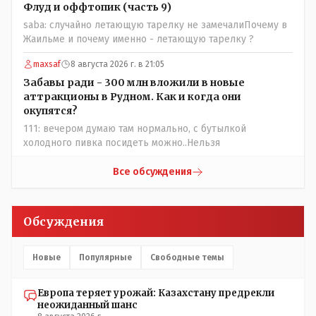
высказываний о вас в том тоне в котором была та
Флуд и оффтопик (часть 9)
публикация.В комментарии от ОО было и мнение, и
saba: случайно летающую тарелку не замечалиПочему в
факт. На мнение я ответил там же. В том же тоне
Жаильме и почему именно - летающую тарелку ?
отвечать не намерен, но акценты расставил. А вот факт
нужно было проверить. Что мы и сделали. И если это вы
maxsaf
8 августа 2026 г. в 21:05
называете зависимостью, то у меня другое
Забавы ради - 300 млн вложили в новые
представление об этом термине.
аттракционы в Рудном. Как и когда они
окупятся?
111: вечером думаю там нормально, с бутылкой
холодного пивка посидеть можно..Нельзя
Все обсуждения
Обсуждения
Новые
Популярные
Свободные темы
Европа теряет урожай: Казахстану предрекли
неожиданный шанс