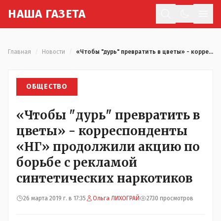
Н
АША
Г
АЗЕТА
Отк
Главная
/
Новости
/
«Чтобы "дурь" превратить в цветы» - корреспонденты «НГ» продолжили акцию по борьбе с рекламой синтетических наркотиков
ОБЩЕСТВО
«Чтобы "дурь" превратить в
цветы» - корреспонденты
«НГ» продолжили акцию по
борьбе с рекламой
синтетических наркотиков
26 марта 2019 г. в 17:35
Ольга ЛИХОГРАЙ
2730 просмотров