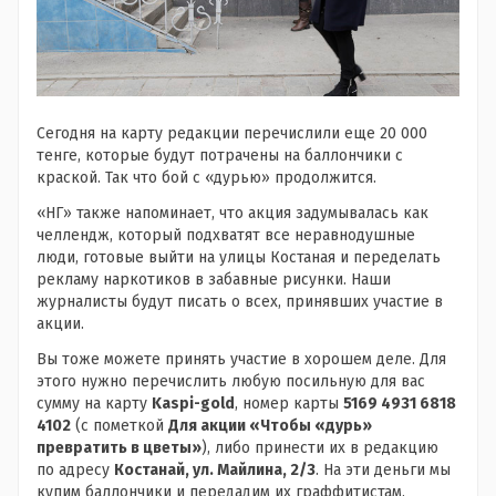
Сегодня на карту редакции перечислили еще 20 000
тенге, которые будут потрачены на баллончики с
краской. Так что бой с «дурью» продолжится.
«НГ» также напоминает, что акция задумывалась как
челлендж, который подхватят все неравнодушные
люди, готовые выйти на улицы Костаная и переделать
рекламу наркотиков в забавные рисунки. Наши
журналисты будут писать о всех, принявших участие в
акции.
Вы тоже можете принять участие в хорошем деле. Для
этого нужно перечислить любую посильную для вас
сумму на карту
Kaspi-gold
, номер карты
5169 4931 6818
4102
(с пометкой
Для акции «Чтобы «дурь»
превратить в цветы»
), либо принести их в редакцию
по адресу
Костанай, ул. Майлина, 2/3
. На эти деньги мы
купим баллончики и передадим их граффитистам,