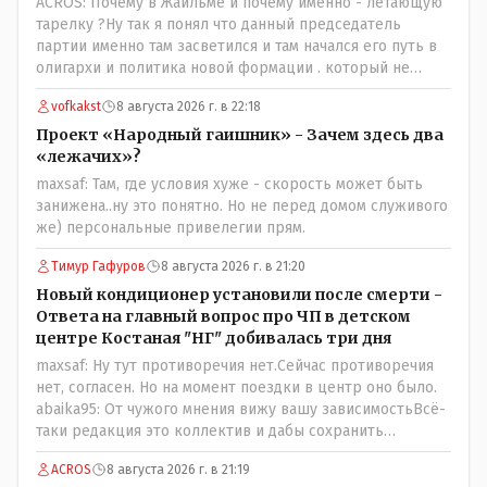
ACROS: Почему в Жаильме и почему именно - летающую
тарелку ?Ну так я понял что данный председатель
партии именно там засветился и там начался его путь в
олигархи и политика новой формации . который не
стесняется указать президенту на необходимость
vofkakst
8 августа 2026 г. в 22:18
скорого ухода! А летающая тарелка, потому что ещё не
было в истории независимого Казахстана депутата
Проект «Народный гаишник» - Зачем здесь два
который что то указывал бы действующему президенту,
«лежачих»?
не иначе инопланетянин, ну а на чём инопланетяне
maxsaf: Там, где условия хуже - скорость может быть
передвигаются?
занижена..ну это понятно. Но не перед домом служивого
же) персональные привелегии прям.
Тимур Гафуров
8 августа 2026 г. в 21:20
Новый кондиционер установили после смерти -
Ответа на главный вопрос про ЧП в детском
центре Костаная "НГ" добивалась три дня
maxsaf: Ну тут противоречия нет.Сейчас противоречия
нет, согласен. Но на момент поездки в центр оно было.
abaika95: От чужого мнения вижу вашу зависимостьВсё-
таки редакция это коллектив и дабы сохранить
профессиональное лицо можно было бы и указать
ACROS
8 августа 2026 г. в 21:19
Общественному объединению на не корректность