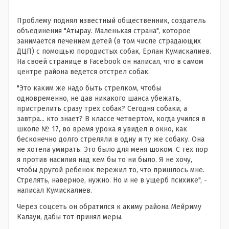
Проблему поднял известный общественник, создатель
объединения "Атырау. Маленькая страна", которое
занимается лечением детей (в том числе страдающих
ДЦП) с помощью породистых собак, Ерлан Кумискалиев.
На своей странице в Facebook он написал, что в самом
центре района ведется отстрел собак.
"Это каким же надо быть стрелком, чтобы
одновременно, не дав никакого шанса убежать,
пристрелить сразу трех собак? Сегодня собаки, а
завтра... кто знает? В классе четвертом, когда учился в
школе № 17, во время урока я увидел в окно, как
бесконечно долго стреляли в одну и ту же собаку. Она
не хотела умирать. Это было для меня шоком. С тех пор
я против насилия над кем бы то ни было. Я не хочу,
чтобы другой ребенок пережил то, что пришлось мне.
Стрелять, наверное, нужно. Но и не в ущерб психике", -
написал Кумискалиев.
Через соцсеть он обратился к акиму района Мейриму
Калауи, дабы тот принял меры.