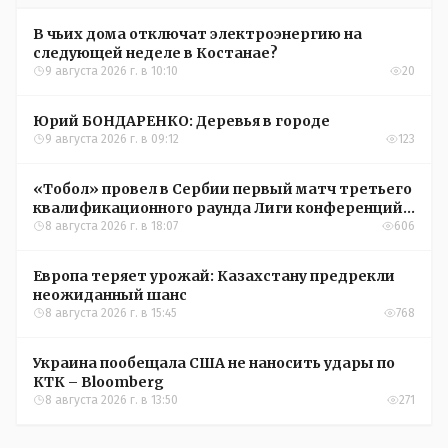
В чьих дома отключат электроэнергию на
следующей неделе в Костанае?
9 августа 2026 г. в 10:10
20
Юрий БОНДАРЕНКО: Деревья в городе
9 августа 2026 г. в 09:12
123
«Тобол» провел в Сербии первый матч третьего
квалификационного раунда Лиги конференций
УЕФА
8 августа 2026 г. в 18:07
606
Европа теряет урожай: Казахстану предрекли
неожиданный шанс
8 августа 2026 г. в 15:45
768
Украина пообещала США не наносить удары по
КТК – Bloomberg
8 августа 2026 г. в 13:50
271