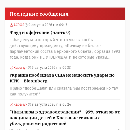
Последние сообщения
ACROS
9 августа 2026 г. в 09:17
Флуд и оффтопик (часть 9)
saba: депутата который что то указывал бы
действующему президенту, нПочему не было: -
парламентский состав Верховного Совета , образца 1993
года, когда они НЕ УТВЕРЖДАЛИ некоторые Указы
Назарбаева, особенно в части выборов и перевыборов и
Карачун
9 августа 2026 г. в 06:33
некоторых вопросах внутренней политики, и тогда
Назарбай волевым Указом РАСПУСТИЛ этот бунтарский
Украина пообещала США не наносить удары по
состав. Имя - Серикболсын Абдильдин вам знакомо -
КТК – Bloomberg
юывший секретарь ЦК КП Казахстана , впоследствии -
Прямо "пообещала" или сказала "мы постараемся но там
депутат Верховного Совета и Мажлиса и Председатель
как получится"?
партии коммунстов- он в то время и после и причём
НЕОДНОКРАТНО, указывал и многократно на недостатки
Карачун
9 августа 2026 г. в 06:24
Назарбая и предлагал ему самому ДОБРОВОЛЬНО уйти с
"Нигилизм в здравоохранении" - 95% отказов от
поста Президента.
вакцинации детей в Костанае связаны с
убеждениями родителей