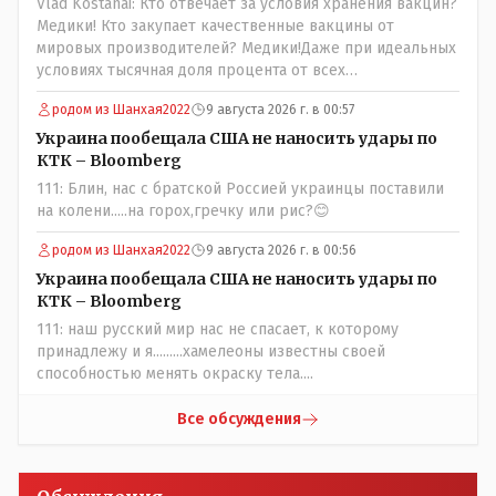
Vlad Kostanai: Кто отвечает за условия хранения вакцин?
Медики! Кто закупает качественные вакцины от
мировых производителей? Медики!Даже при идеальных
условиях тысячная доля процента от всех
вакцинированных может иметь плохие последствия от
родом из Шанхая2022
9 августа 2026 г. в 00:57
прививки. Бумага нужна как защита от дол.....бов не
дружащих с школьными курсами предметов, в
Украина пообещала США не наносить удары по
частности биологии и математики. Vlad Kostanai: Поэтому
КТК – Bloomberg
люди и отказываются и я в том числе своих не
111: Блин, нас с братской Россией украинцы поставили
прививал.Лично я вам и тем другим людям благодарен.
на колени.....на горох,гречку или рис?😊
Добровольные действия направленные на сокращение
частотности появления в популяции соответствующих
родом из Шанхая2022
9 августа 2026 г. в 00:56
комбинаций генов заслуживают благодарности. Мы и
Украина пообещала США не наносить удары по
без того основательно загубили нормальный
КТК – Bloomberg
естественный отбор.
111: наш русский мир нас не спасает, к которому
принадлежу и я.........хамелеоны известны своей
способностью менять окраску тела....
Все обсуждения