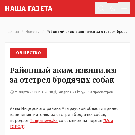
Н
АША
Г
АЗЕТА
Отк
Главная
/
Новости
/
Районный аким извинился за отстрел бродячих собак
ОБЩЕСТВО
Районный аким извинился
за отстрел бродячих собак
25 марта 2019 г. в 20:18
Tengrinews.kz
2518 просмотров
Аким Индерского района Атырауской области принес
извинения жителям за отстрел бродячих собак,
передает
Тengrinews.kz
со ссылкой на портал
"Мой
ГОРОД"
.