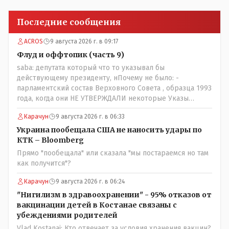
Последние сообщения
ACROS
9 августа 2026 г. в 09:17
Флуд и оффтопик (часть 9)
saba: депутата который что то указывал бы
действующему президенту, нПочему не было: -
парламентский состав Верховного Совета , образца 1993
года, когда они НЕ УТВЕРЖДАЛИ некоторые Указы
Назарбаева, особенно в части выборов и перевыборов и
Карачун
9 августа 2026 г. в 06:33
некоторых вопросах внутренней политики, и тогда
Назарбай волевым Указом РАСПУСТИЛ этот бунтарский
Украина пообещала США не наносить удары по
состав. Имя - Серикболсын Абдильдин вам знакомо -
КТК – Bloomberg
юывший секретарь ЦК КП Казахстана , впоследствии -
Прямо "пообещала" или сказала "мы постараемся но там
депутат Верховного Совета и Мажлиса и Председатель
как получится"?
партии коммунстов- он в то время и после и причём
НЕОДНОКРАТНО, указывал и многократно на недостатки
Карачун
9 августа 2026 г. в 06:24
Назарбая и предлагал ему самому ДОБРОВОЛЬНО уйти с
"Нигилизм в здравоохранении" - 95% отказов от
поста Президента.
вакцинации детей в Костанае связаны с
убеждениями родителей
Vlad Kostanai: Кто отвечает за условия хранения вакцин?