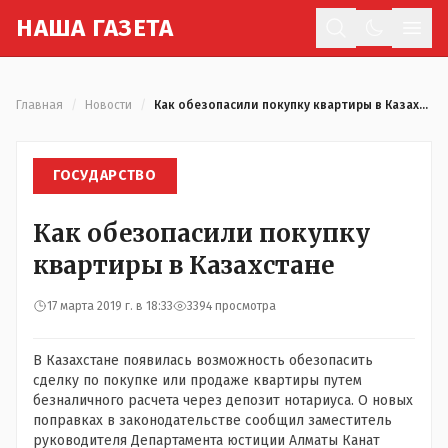
Н
АША
Г
АЗЕТА
Отк
Главная
/
Новости
/
Как обезопасили покупку квартиры в Казахстане
ГОСУДАРСТВО
Как обезопасили покупку
квартиры в Казахстане
17 марта 2019 г. в 18:33
3394 просмотра
В Казахстане появилась возможность обезопасить
сделку по покупке или продаже квартиры путем
безналичного расчета через депозит нотариуса. О новых
поправках в законодательстве сообщил заместитель
руководителя Департамента юстиции Алматы Канат