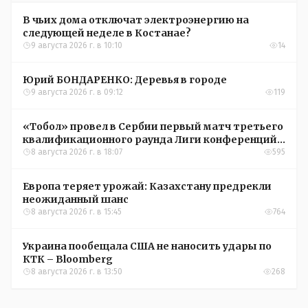
В чьих дома отключат электроэнергию на
следующей неделе в Костанае?
9 августа 2026 г. в 10:10
14
Юрий БОНДАРЕНКО: Деревья в городе
9 августа 2026 г. в 09:12
119
«Тобол» провел в Сербии первый матч третьего
квалификационного раунда Лиги конференций
УЕФА
8 августа 2026 г. в 18:07
595
Европа теряет урожай: Казахстану предрекли
неожиданный шанс
8 августа 2026 г. в 15:45
764
Украина пообещала США не наносить удары по
КТК – Bloomberg
8 августа 2026 г. в 13:50
268