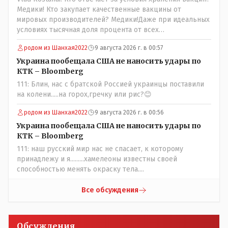
Медики! Кто закупает качественные вакцины от
мировых производителей? Медики!Даже при идеальных
условиях тысячная доля процента от всех
вакцинированных может иметь плохие последствия от
родом из Шанхая2022
9 августа 2026 г. в 00:57
прививки. Бумага нужна как защита от дол.....бов не
дружащих с школьными курсами предметов, в
Украина пообещала США не наносить удары по
частности биологии и математики. Vlad Kostanai: Поэтому
КТК – Bloomberg
люди и отказываются и я в том числе своих не
111: Блин, нас с братской Россией украинцы поставили
прививал.Лично я вам и тем другим людям благодарен.
на колени.....на горох,гречку или рис?😊
Добровольные действия направленные на сокращение
частотности появления в популяции соответствующих
родом из Шанхая2022
9 августа 2026 г. в 00:56
комбинаций генов заслуживают благодарности. Мы и
Украина пообещала США не наносить удары по
без того основательно загубили нормальный
КТК – Bloomberg
естественный отбор.
111: наш русский мир нас не спасает, к которому
принадлежу и я.........хамелеоны известны своей
способностью менять окраску тела....
Все обсуждения
Обсуждения