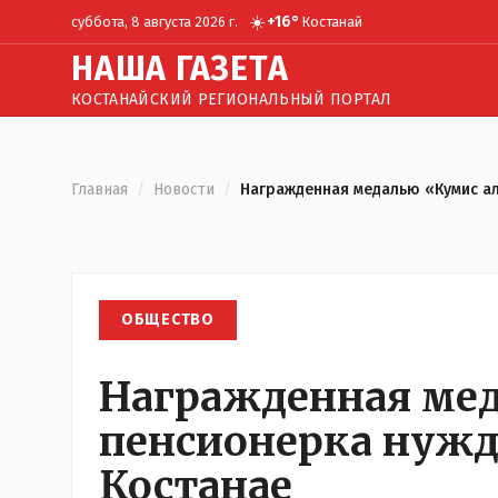
☀️
+
16
°
суббота, 8 августа 2026 г.
Костанай
Н
АША
Г
АЗЕТА
КОСТАНАЙСКИЙ РЕГИОНАЛЬНЫЙ ПОРТАЛ
Главная
/
Новости
/
Награжденная медалью «Кумис ал
ОБЩЕСТВО
Награжденная мед
пенсионерка нужд
Костанае