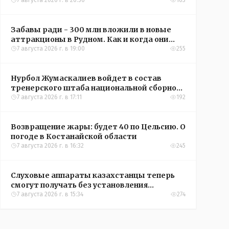
кредиты на жильё в сёлах Казахстана
7 августа 2026 г. в 20:56
103
Забавы ради - 300 млн вложили в новые
аттракционы в Рудном. Как и когда они
окупятся?
7 августа 2026 г. в 19:00
255
Нурбол Жумаскалиев войдет в состав
тренерского штаба национальной сборной
Казахстана по футболу
7 августа 2026 г. в 17:11
192
Возвращение жары: будет 40 по Цельсию. О
погоде в Костанайской области
7 августа 2026 г. в 16:32
245
Слуховые аппараты казахстанцы теперь
смогут получать без установления
инвалидности
7 августа 2026 г. в 15:34
274