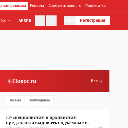
рная реклама
Реклама
Сообщить новость
Подписаться
КТЫ
АРХИВ
Войти
Регистрация
Новости
Все
Новые
Популярные
IT-специалистам и архивистам
предложили выдавать подъёмные и