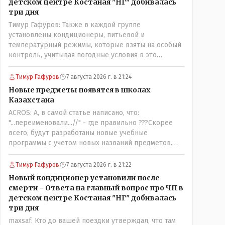
детском центре Костаная "НГ" добивалась
три дня
Тимур Гафуров: Также в каждой группе
установлены кондиционеры, питьевой и
температурный режимы, которые взяты на особый
контроль, учитывая погодные условия в это
лето.Мы решили. что это - противоречие. Вы
считаете иначе?Ну тут противоречия нет. Этот
Тимур Гафуров
7 августа 2026 г. в 21:24
комментарий прозвучал на следующий день после
Новые предметы появятся в школах
трагедии, то есть 29 июля, когда спешно
Казахстана
установили и воду, и новые кондиционеры, и
ACROS: А, в самой статье написано, что:
впервые поставили температурный режим на
"...переименовали...//" - где правильно ???Скорее
контроль. То есть первая часть - информация до
всего, будут разработаны новые учебные
трагедии, вторая часть - информация после
программы с учетом новых названий предметов.
трагедии, когда все уже было исправлено.
Так что предметы - новые. Хоть и
переименованные)
Тимур Гафуров
7 августа 2026 г. в 21:22
Новый кондиционер установили после
смерти - Ответа на главный вопрос про ЧП в
детском центре Костаная "НГ" добивалась
три дня
maxsaf: Кто до вашей поездки утверждал, что там