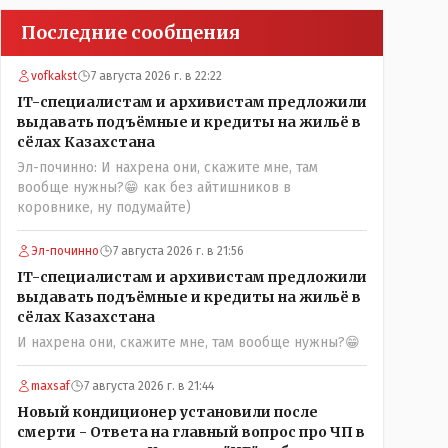
Последние сообщения
vofkakst
7 августа 2026 г. в 22:22
IT-специалистам и архивистам предложили
выдавать подъёмные и кредиты на жильё в
сёлах Казахстана
Эл-починно: И нахрена они, скажите мне, там
вообще нужны?😁 как без айтишников в
коровнике, ну подумайте)
Эл-починно
7 августа 2026 г. в 21:56
IT-специалистам и архивистам предложили
выдавать подъёмные и кредиты на жильё в
сёлах Казахстана
И нахрена они, скажите мне, там вообще нужны?😁
maxsaf
7 августа 2026 г. в 21:44
Новый кондиционер установили после
смерти - Ответа на главный вопрос про ЧП в