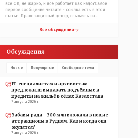
все ОК, не жарко, и всё работает как надо?Самое
первое сообщение читайте - ссылка есть в этой
статье. Правозащитный центр, ссылаясь на
обсуждение сотрудников интерната в рабочем
чате, которые прислали ему в виде
Все обсуждения
аудиосообщений, пишет, что воспитатели долго
добивались установки кондиционеров в
помещениях, где есть дети, однако к настоящему
Обсуждения
времени их установили только в помещениях,
предназначенных для административно-
управленческого персонала. И Также в каждой
Новые
Популярные
Свободные темы
группе установлены кондиционеры, питьевой и
температурный режимы, которые взяты на особый
контроль, учитывая погодные условия в это лето.
IT-специалистам и архивистам
Мы решили. что это - противоречие. Вы считаете
предложили выдавать подъёмные и
иначе?
кредиты на жильё в сёлах Казахстана
7 августа 2026 г.
Забавы ради - 300 млн вложили в новые
аттракционы в Рудном. Как и когда они
окупятся?
7 августа 2026 г.