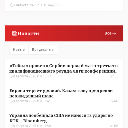
7 августа 2026 г. в 15:34
369
Новости
Все
Новые
Популярные
«Тобол» провел в Сербии первый матч третьего
квалификационного раунда Лиги конференций
УЕФА
8 августа 2026 г. в 18:07
100
Европа теряет урожай: Казахстану предрекли
неожиданный шанс
8 августа 2026 г. в 15:45
441
Украина пообещала США не наносить удары по
КТК – Bloomberg
8 августа 2026 г. в 13:50
185