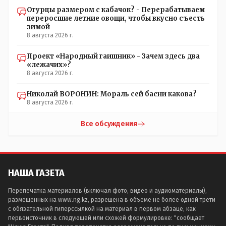
Огурцы размером с кабачок? - Перерабатываем
переросшие летние овощи, чтобы вкусно съесть
зимой
8 августа 2026 г.
Проект «Народный гаишник» - Зачем здесь два
«лежачих»?
8 августа 2026 г.
Николай ВОРОНИН: Мораль сей басни какова?
8 августа 2026 г.
Все обсуждения
НАША ГАЗЕТА
Перепечатка материалов (включая фото, видео и аудиоматериалы),
размещенных на www.ng.kz, разрешена в объеме не более одной трети
с обязательной гиперссылкой на материал в первом абзаце, как
первоисточник в следующей или схожей формулировке: "сообщает