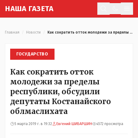
Н
АША
Г
АЗЕТА
Отк
Главная
/
Новости
/
Как сократить отток молодежи за пределы республики, обсудили депутаты Костанайского облмаслихата
ГОСУДАРСТВО
Как сократить отток
молодежи за пределы
республики, обсудили
депутаты Костанайского
облмаслихата
5 марта 2019 г. в 19:32
Евгений ШИБАРШИН
4572 просмотра