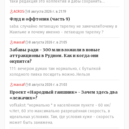
таки редакция это коллектив и дабы сохранить
профессиональное лицо можно было бы и указать
ACROS
8 августа 2026 г. в 21:19
Общественному объединению на не корректность
высказываний о вас в том тоне в котором была та
Флуд и оффтопик (часть 9)
публикация.В комментарии от ОО было и мнение, и
saba: случайно летающую тарелку не замечалиПочему в
факт. На мнение я ответил там же. В том же тоне
Жаильме и почему именно - летающую тарелку ?
отвечать не намерен, но акценты расставил. А вот факт
нужно было проверить. Что мы и сделали. И если это вы
maxsaf
8 августа 2026 г. в 21:05
называете зависимостью, то у меня другое
Забавы ради - 300 млн вложили в новые
представление об этом термине.
аттракционы в Рудном. Как и когда они
окупятся?
111: вечером думаю там нормально, с бутылкой
холодного пивка посидеть можно..Нельзя
maxsaf
8 августа 2026 г. в 21:03
Проект «Народный гаишник» - Зачем здесь два
«лежачих»?
vofkakst: "нормально " в населённом пункте - 60 км/
ч.Нет, 60 это максимально разрешённая скорость, в
идеальных условиях. Там, где условия хуже - скорость
может быть занижена.