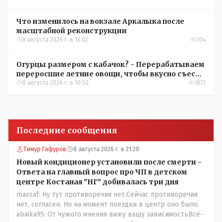
Что изменилось на вокзале Аркалыка после
масштабной реконструкции
8 августа 2026 г. в 13:02
304
Огурцы размером с кабачок? - Перерабатываем
переросшие летние овощи, чтобы вкусно съесть
зимой
8 августа 2026 г. в 10:50
1873
Последние сообщения
Тимур Гафуров
8 августа 2026 г. в 21:20
Новый кондиционер установили после смерти -
Ответа на главный вопрос про ЧП в детском
центре Костаная "НГ" добивалась три дня
maxsaf: Ну тут противоречия нет.Сейчас противоречия
нет, согласен. Но на момент поездки в центр оно было.
abaika95: От чужого мнения вижу вашу зависимостьВсё-