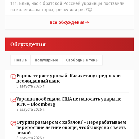
люди и отказываются и я в том числе своих не
111: Блин, нас с братской Россией украинцы поставили
прививал.Лично я вам и тем другим людям благодарен.
на колени.....на горох,гречку или рис?😊
Добровольные действия направленные на сокращение
частотности появления в популяции соответствующих
Все обсуждения
комбинаций генов заслуживают благодарности. Мы и
без того основательно загубили нормальный
естественный отбор.
Обсуждения
Новые
Популярные
Свободные темы
Европа теряет урожай: Казахстану предрекли
неожиданный шанс
8 августа 2026 г.
Украина пообещала США не наносить удары по
КТК – Bloomberg
8 августа 2026 г.
Огурцы размером с кабачок? - Перерабатываем
переросшие летние овощи, чтобы вкусно съесть
зимой
8 августа 2026 г.