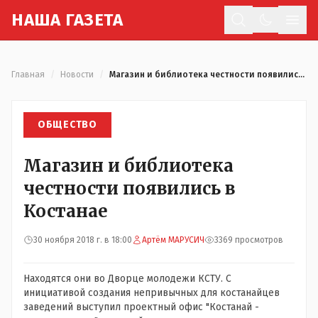
Н
АША
Г
АЗЕТА
Отк
Главная
/
Новости
/
Магазин и библиотека честности появились в Костанае
ОБЩЕСТВО
Магазин и библиотека
честности появились в
Костанае
30 ноября 2018 г. в 18:00
Артём МАРУСИЧ
3369 просмотров
Находятся они во Дворце молодежи КСТУ. С
инициативой создания непривычных для костанайцев
заведений выступил проектный офис "Костанай -