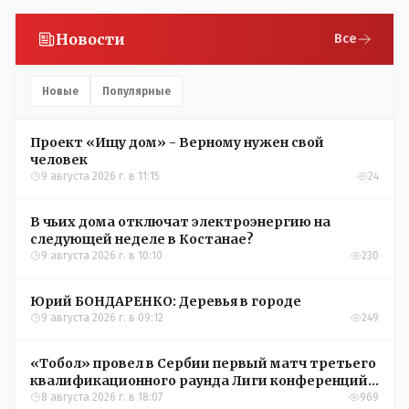
Новости
Все
Новые
Популярные
Проект «Ищу дом» - Верному нужен свой
человек
9 августа 2026 г. в 11:15
24
В чьих дома отключат электроэнергию на
следующей неделе в Костанае?
9 августа 2026 г. в 10:10
230
Юрий БОНДАРЕНКО: Деревья в городе
9 августа 2026 г. в 09:12
249
«Тобол» провел в Сербии первый матч третьего
квалификационного раунда Лиги конференций
УЕФА
8 августа 2026 г. в 18:07
969