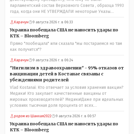
парламентский состав Верховного Совета , образца 1993
года, когда они НЕ УТВЕРЖДАЛИ некоторые Указы
Назарбаева, особенно в части выборов и перевыборов и
Карачун
9 августа 2026 г. в 06:33
некоторых вопросах внутренней политики, и тогда
Назарбай волевым Указом РАСПУСТИЛ этот бунтарский
Украина пообещала США не наносить удары по
состав. Имя - Серикболсын Абдильдин вам знакомо -
КТК – Bloomberg
юывший секретарь ЦК КП Казахстана , впоследствии -
Прямо "пообещала" или сказала "мы постараемся но там
депутат Верховного Совета и Мажлиса и Председатель
как получится"?
партии коммунстов- он в то время и после и причём
НЕОДНОКРАТНО, указывал и многократно на недостатки
Карачун
9 августа 2026 г. в 06:24
Назарбая и предлагал ему самому ДОБРОВОЛЬНО уйти с
"Нигилизм в здравоохранении" - 95% отказов от
поста Президента.
вакцинации детей в Костанае связаны с
убеждениями родителей
Vlad Kostanai: Кто отвечает за условия хранения вакцин?
Медики! Кто закупает качественные вакцины от
мировых производителей? Медики!Даже при идеальных
условиях тысячная доля процента от всех
вакцинированных может иметь плохие последствия от
родом из Шанхая2022
9 августа 2026 г. в 00:57
прививки. Бумага нужна как защита от дол.....бов не
дружащих с школьными курсами предметов, в
Украина пообещала США не наносить удары по
частности биологии и математики. Vlad Kostanai: Поэтому
КТК – Bloomberg