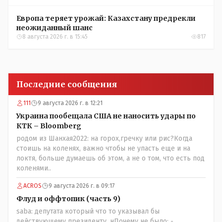
Европа теряет урожай: Казахстану предрекли
неожиданный шанс
8 августа 2026 г. в 15:45
817
Последние сообщения
111
9 августа 2026 г. в 12:21
Украина пообещала США не наносить удары по
КТК – Bloomberg
родом из Шанхая2022: на горох,гречку или рис?Когда
стоишь на коленях, важно чтобы не упасть еще и на
локтя, больше думаешь об этом, а не о том, что есть под
коленями..
ACROS
9 августа 2026 г. в 09:17
Флуд и оффтопик (часть 9)
saba: депутата который что то указывал бы
действующему президенту, нПочему не было: -