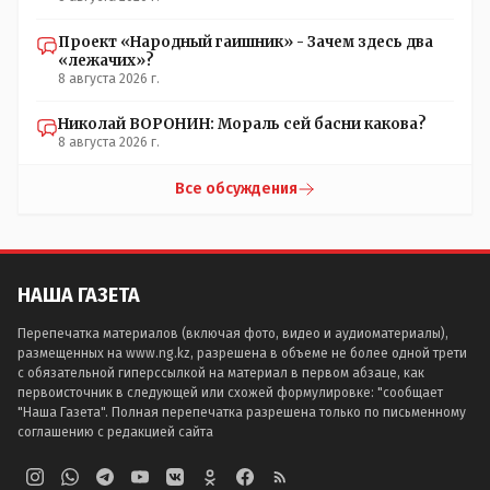
Проект «Народный гаишник» - Зачем здесь два
«лежачих»?
8 августа 2026 г.
Николай ВОРОНИН: Мораль сей басни какова?
8 августа 2026 г.
Все обсуждения
НАША ГАЗЕТА
Перепечатка материалов (включая фото, видео и аудиоматериалы),
размещенных на www.ng.kz, разрешена в объеме не более одной трети
с обязательной гиперссылкой на материал в первом абзаце, как
первоисточник в следующей или схожей формулировке: "сообщает
"Наша Газета". Полная перепечатка разрешена только по письменному
соглашению с редакцией сайта