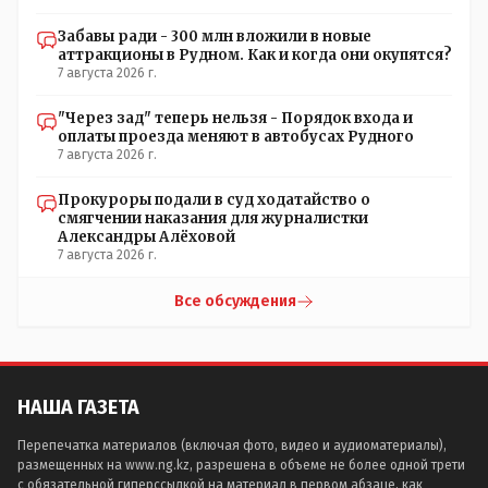
Забавы ради - 300 млн вложили в новые
аттракционы в Рудном. Как и когда они окупятся?
7 августа 2026 г.
"Через зад" теперь нельзя - Порядок входа и
оплаты проезда меняют в автобусах Рудного
7 августа 2026 г.
Прокуроры подали в суд ходатайство о
смягчении наказания для журналистки
Александры Алёховой
7 августа 2026 г.
Все обсуждения
НАША ГАЗЕТА
Перепечатка материалов (включая фото, видео и аудиоматериалы),
размещенных на www.ng.kz, разрешена в объеме не более одной трети
с обязательной гиперссылкой на материал в первом абзаце, как