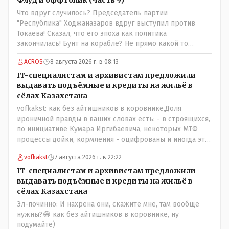
вкусней остальных, но самый вкусный хлеб в совхозных
Что вдруг случилось? Председатель партии
пекарнях; мясо - русское, белоруское не вкусное- наше
"Республика" Ходжаназаров вдруг выступил против
значительно вкусней и натуральное Цитата:///В
Токаева! Сказал, что его эпоха как политика
финансовой столице республики все дешевле./// Что
закончилась! Бунт на корабле? Не прямо какой то
правда то правда: - там продкты и фрукты-овощи
правдолюб вдруг выступил! Может он инопланетянин?
дешевле и услуги тамады, певцов тоже и провести той
ACROS
8 августа 2026 г. в 08:13
Появился неизвестно откуда, отжал у бывшего
на 250-300 человек там обойдётся в разы дешевле чем в
всесильного Розинова целый холдинг и теперь против
IT-специалистам и архивистам предложили
Костанае. Цитата:///Кому доверять?/// Только себе: - за
президента выступает! Вот ни капельки ему не поверю,
выдавать подъёмные и кредиты на жильё в
что боролись на то и напоролись- хотели капитализм,
что он действует в интересах страны, про народ уже и
сёлах Казахстана
жить по принципу: "...человек-человеку- волк....", не
не говорю! Опять какие то закулисные игры?
vofkakst: как без айтишников в коровнике,Доля
захотели жить в коммунизме где был принцип:
ироничной правды в ваших словах есть: - в строящихся,
"....человек человеку- брат...."
по инициативе Кумара Иргибаевича, некоторых МТФ
процессы дойки, кормления - оцифрованы и иногда эти
программы дают сбой - и тогда они нужны, хотя я
vofkakst
7 августа 2026 г. в 22:22
насколько в курсе своей комьютерной безграмотности
- все эти вопросы можно решать и устранять эти сбои и
IT-специалистам и архивистам предложили
удалённо - лёжа на диване, в городе. Но, этих
выдавать подъёмные и кредиты на жильё в
современных и оцифрованных МТФ критично мало для
сёлах Казахстана
массового переезда лохматых и обкуренных молодых
Эл-починно: И нахрена они, скажите мне, там вообще
ребят из города в село, да и те МТФ я по опыту
нужны?😁 как без айтишников в коровнике, ну
подозреваю, скоро перейдут на обслуживание с
подумайте)