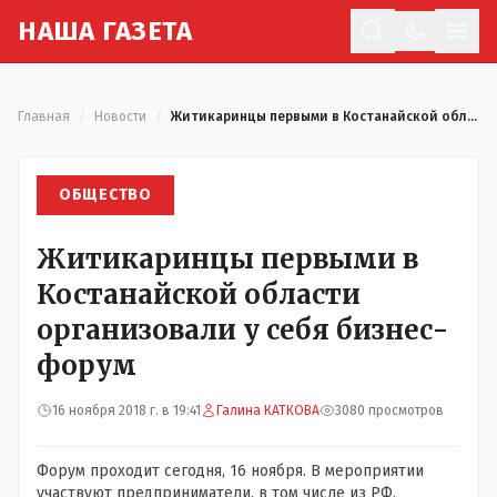
Н
АША
Г
АЗЕТА
Отк
Главная
/
Новости
/
Житикаринцы первыми в Костанайской области организовали у себя бизнес-форум
ОБЩЕСТВО
Житикаринцы первыми в
Костанайской области
организовали у себя бизнес-
форум
16 ноября 2018 г. в 19:41
Галина КАТКОВА
3080 просмотров
Форум проходит сегодня, 16 ноября. В мероприятии
участвуют предприниматели, в том числе из РФ,