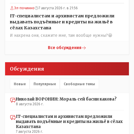
помошью кувалды, китайского скотча, алюминевой
проволоки и русского мата. Вот где работать в селе
Эл-починно
7 августа 2026 г. в 21:56
именно АРХИВАРИУСАМ - понятие не имею- допустим
IT-специалистам и архивистам предложили
все мои архивы по работе и по семейной жизни -
выдавать подъёмные и кредиты на жильё в
помещаются в одну дешёвую китайскую флешку
сёлах Казахстана
купленную на оптушке на Складской за 1 000 тенге.
И нахрена они, скажите мне, там вообще нужны?😁
Впрочем, не надо гадать: - это замутили УМНЫЕ люди
наверху , близко расположенные к гос.бюджету-
Все обсуждения
наверняка они знают что делают.
Обсуждения
Новые
Популярные
Свободные темы
Николай ВОРОНИН: Мораль сей басни какова?
8 августа 2026 г.
IT-специалистам и архивистам предложили
выдавать подъёмные и кредиты на жильё в сёлах
Казахстана
7 августа 2026 г.