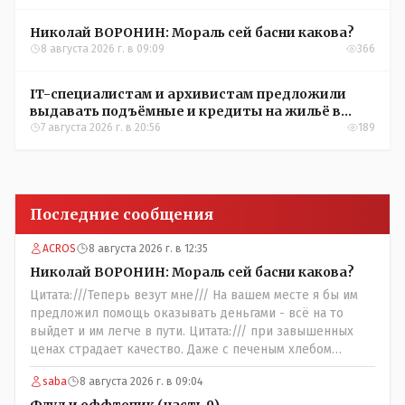
Николай ВОРОНИН: Мораль сей басни какова?
8 августа 2026 г. в 09:09
366
IT-специалистам и архивистам предложили
выдавать подъёмные и кредиты на жильё в
сёлах Казахстана
7 августа 2026 г. в 20:56
189
Последние сообщения
ACROS
8 августа 2026 г. в 12:35
Николай ВОРОНИН: Мораль сей басни какова?
Цитата:///Теперь везут мне/// На вашем месте я бы им
предложил помощь оказывать деньгами - всё на то
выйдет и им легче в пути. Цитата:/// при завышенных
ценах страдает качество. Даже с печеным хлебом
проблема. // На вкус и цвет........., по мне : - наша молочка
saba
8 августа 2026 г. в 09:04
значительно вкуснее чем руссская и белоруская, а хлеб
покупайте формовой, бюджетный- он значительно
Флуд и оффтопик (часть 9)