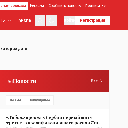
рная реклама
Реклама
Сообщить новость
Подписаться
КТЫ
АРХИВ
Войти
Регистрация
 которых дети
Новости
Все
Новые
Популярные
«Тобол» провел в Сербии первый матч
третьего квалификационного раунда Лиги