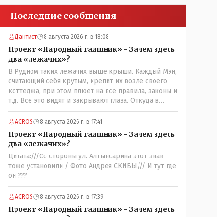
Последние сообщения
Дантист
8 августа 2026 г. в 18:08
Проект «Народный гаишник» - Зачем здесь
два «лежачих»?
В Рудном таких лежачих выше крыши. Каждый Мэн,
считающий себя крутым, крепит их возле своего
коттеджа, при этом плюет на все правила, законы и
т.д. Все это видят и закрывают глаза. Откуда в
стране будет порядок?
ACROS
8 августа 2026 г. в 17:41
Проект «Народный гаишник» - Зачем здесь
два «лежачих»?
Цитата:///Со стороны ул. Алтынсарина этот знак
тоже установили / Фото Андрея СКИБЫ/// И тут где
он ???
ACROS
8 августа 2026 г. в 17:39
Проект «Народный гаишник» - Зачем здесь