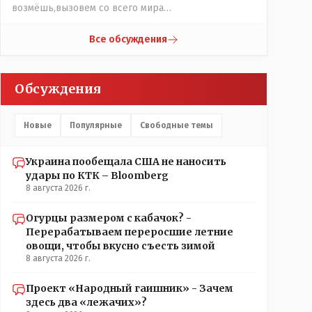
возмёшь,вызовем со всего мира
ухилянтов,заграница помогает...😀😀.......да abaika95
вопрос к ружью ззнаешь с какой стороны
Все обсуждения
подходить?
Обсуждения
Новые
Популярные
Свободные темы
Украина пообещала США не наносить
удары по КТК – Bloomberg
8 августа 2026 г.
Огурцы размером с кабачок? -
Перерабатываем переросшие летние
овощи, чтобы вкусно съесть зимой
8 августа 2026 г.
Проект «Народный гаишник» - Зачем
здесь два «лежачих»?