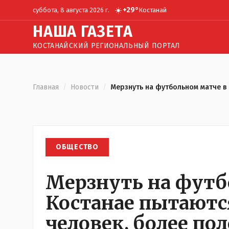
☀️
+
29
°
суббота, 8 августа 2026 г.
Костанай
Н
АША
Г
АЗЕТА
КОСТАНАЙСКИЙ РЕГИОНАЛЬНЫЙ ПОРТАЛ
Главная
/
Новости
/
Мерзнуть на футбольном матче в 
ОБЩЕСТВО
Мерзнуть на футб
Костанае пытаются
человек, более по