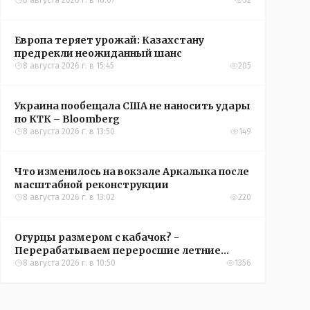
конференций УЕФА
8 августа 2026 г. в 18:07
32
Европа теряет урожай: Казахстану
предрекли неожиданный шанс
8 августа 2026 г. в 15:45
205
Украина пообещала США не наносить удары
по КТК – Bloomberg
8 августа 2026 г. в 13:50
149
Что изменилось на вокзале Аркалыка после
масштабной реконструкции
8 августа 2026 г. в 13:02
220
Огурцы размером с кабачок? -
Перерабатываем переросшие летние
овощи, чтобы вкусно съесть зимой
8 августа 2026 г. в 10:50
1356