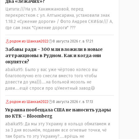
два «лежачих»?
Цитата:///На ул. Хакимжановой, перед
перекрестком с ул. Алтынсарина, установили знак
1.18.2 «Сужение дороги» / Фото Андрея СКИБЫ/// А,
где сам знак "Сужение дороги" ???
родом из Шанхая2022
8 августа 2026 г. в 17:21
Забавы ради - 300 млн вложили в новые
аттракционы в Рудном. Как и когда они
окупятся?
abaika95: Было у вас уже чёртово колесо вы
благополучно его снесли вместо того чтобы
довести до ума))).....на больной мозоль не
дави.....ещё спроси про цУментный завод😄
родом из Шанхая2022
8 августа 2026 г. в 17:13
Украина пообещала США не наносить удары
по КТК – Bloomberg
abaika95: Да мы эту Украину в кольцо обматамем и
за 3 дня возьмём, подавим все огневые точки, чё
там брать то эту Украину?.....врёшь не