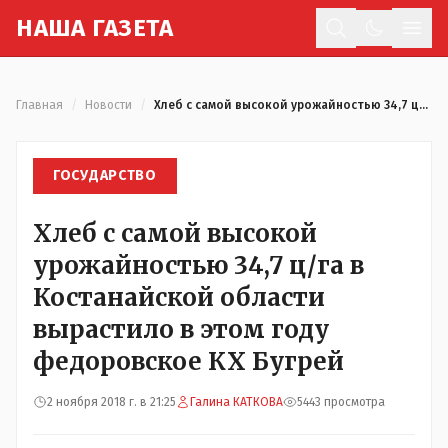
Н
АША
Г
АЗЕТА
Отк
Главная
/
Новости
/
Хлеб с самой высокой урожайностью 34,7 ц/га в Костанайской области вырастило в этом году федоровское КХ Бугрей
ГОСУДАРСТВО
Хлеб с самой высокой
урожайностью 34,7 ц/га в
Костанайской области
вырастило в этом году
федоровское КХ Бугрей
2 ноября 2018 г. в 21:25
Галина КАТКОВА
5443 просмотра