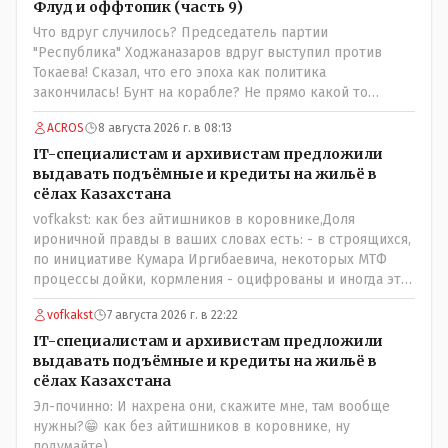
покупайте формовой, бюджетный- он значительно
Флуд и оффтопик (часть 9)
вкусней остальных, но самый вкусный хлеб в совхозных
Что вдруг случилось? Председатель партии
пекарнях; мясо - русское, белоруское не вкусное- наше
"Республика" Ходжаназаров вдруг выступил против
значительно вкусней и натуральное Цитата:///В
Токаева! Сказал, что его эпоха как политика
финансовой столице республики все дешевле./// Что
закончилась! Бунт на корабле? Не прямо какой то
правда то правда: - там продкты и фрукты-овощи
правдолюб вдруг выступил! Может он инопланетянин?
дешевле и услуги тамады, певцов тоже и провести той
ACROS
8 августа 2026 г. в 08:13
Появился неизвестно откуда, отжал у бывшего
на 250-300 человек там обойдётся в разы дешевле чем в
всесильного Розинова целый холдинг и теперь против
IT-специалистам и архивистам предложили
Костанае. Цитата:///Кому доверять?/// Только себе: - за
президента выступает! Вот ни капельки ему не поверю,
выдавать подъёмные и кредиты на жильё в
что боролись на то и напоролись- хотели капитализм,
что он действует в интересах страны, про народ уже и
сёлах Казахстана
жить по принципу: "...человек-человеку- волк....", не
не говорю! Опять какие то закулисные игры?
vofkakst: как без айтишников в коровнике,Доля
захотели жить в коммунизме где был принцип:
ироничной правды в ваших словах есть: - в строящихся,
"....человек человеку- брат...."
по инициативе Кумара Иргибаевича, некоторых МТФ
процессы дойки, кормления - оцифрованы и иногда эти
программы дают сбой - и тогда они нужны, хотя я
vofkakst
7 августа 2026 г. в 22:22
насколько в курсе своей комьютерной безграмотности
- все эти вопросы можно решать и устранять эти сбои и
IT-специалистам и архивистам предложили
удалённо - лёжа на диване, в городе. Но, этих
выдавать подъёмные и кредиты на жильё в
современных и оцифрованных МТФ критично мало для
сёлах Казахстана
массового переезда лохматых и обкуренных молодых
Эл-починно: И нахрена они, скажите мне, там вообще
ребят из города в село, да и те МТФ я по опыту
нужны?😁 как без айтишников в коровнике, ну
подозреваю, скоро перейдут на обслуживание с
подумайте)