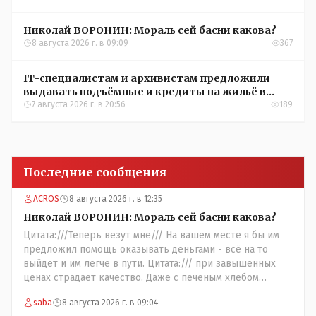
Николай ВОРОНИН: Мораль сей басни какова?
8 августа 2026 г. в 09:09
367
IT-специалистам и архивистам предложили
выдавать подъёмные и кредиты на жильё в
сёлах Казахстана
7 августа 2026 г. в 20:56
189
Последние сообщения
ACROS
8 августа 2026 г. в 12:35
Николай ВОРОНИН: Мораль сей басни какова?
Цитата:///Теперь везут мне/// На вашем месте я бы им
предложил помощь оказывать деньгами - всё на то
выйдет и им легче в пути. Цитата:/// при завышенных
ценах страдает качество. Даже с печеным хлебом
проблема. // На вкус и цвет........., по мне : - наша молочка
saba
8 августа 2026 г. в 09:04
значительно вкуснее чем руссская и белоруская, а хлеб