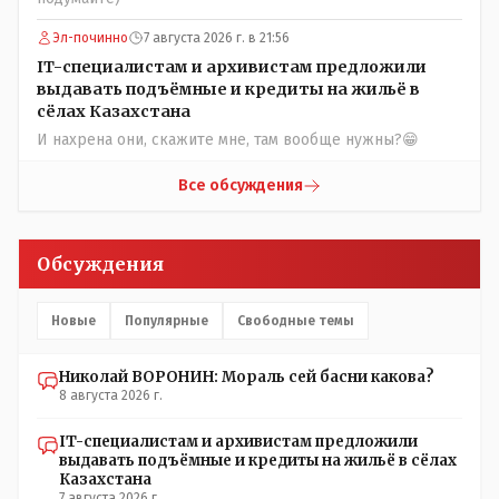
помошью кувалды, китайского скотча, алюминевой
проволоки и русского мата. Вот где работать в селе
Эл-починно
7 августа 2026 г. в 21:56
именно АРХИВАРИУСАМ - понятие не имею- допустим
IT-специалистам и архивистам предложили
все мои архивы по работе и по семейной жизни -
выдавать подъёмные и кредиты на жильё в
помещаются в одну дешёвую китайскую флешку
сёлах Казахстана
купленную на оптушке на Складской за 1 000 тенге.
И нахрена они, скажите мне, там вообще нужны?😁
Впрочем, не надо гадать: - это замутили УМНЫЕ люди
наверху , близко расположенные к гос.бюджету-
Все обсуждения
наверняка они знают что делают.
Обсуждения
Новые
Популярные
Свободные темы
Николай ВОРОНИН: Мораль сей басни какова?
8 августа 2026 г.
IT-специалистам и архивистам предложили
выдавать подъёмные и кредиты на жильё в сёлах
Казахстана
7 августа 2026 г.