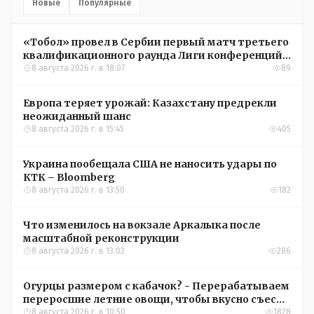
Новые
Популярные
«Тобол» провел в Сербии первый матч третьего
квалификационного раунда Лиги конференций
УЕФА
8 августа 2026 г. в 18:07
89
Европа теряет урожай: Казахстану предрекли
неожиданный шанс
8 августа 2026 г. в 15:45
405
Украина пообещала США не наносить удары по
КТК – Bloomberg
8 августа 2026 г. в 13:50
182
Что изменилось на вокзале Аркалыка после
масштабной реконструкции
8 августа 2026 г. в 13:02
286
Огурцы размером с кабачок? - Перерабатываем
переросшие летние овощи, чтобы вкусно съесть
зимой
8 августа 2026 г. в 10:50
1828