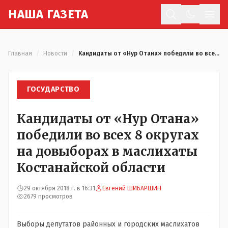
Н
АША
Г
АЗЕТА
Отк
Главная
/
Новости
/
Кандидаты от «Нур Отана» победили во всех 8 округах на довыборах в маслихаты Костанайской области
ГОСУДАРСТВО
Кандидаты от «Нур Отана»
победили во всех 8 округах
на довыборах в маслихаты
Костанайской области
29 октября 2018 г. в 16:31
Евгений ШИБАРШИН
2679 просмотров
Выборы депутатов районных и городских маслихатов