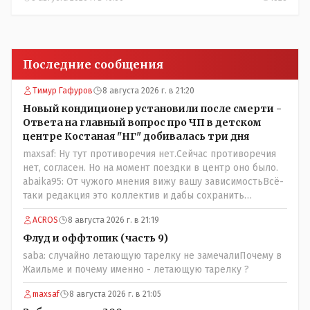
Последние сообщения
Тимур Гафуров
8 августа 2026 г. в 21:20
Новый кондиционер установили после смерти -
Ответа на главный вопрос про ЧП в детском
центре Костаная "НГ" добивалась три дня
maxsaf: Ну тут противоречия нет.Сейчас противоречия
нет, согласен. Но на момент поездки в центр оно было.
abaika95: От чужого мнения вижу вашу зависимостьВсё-
таки редакция это коллектив и дабы сохранить
профессиональное лицо можно было бы и указать
ACROS
8 августа 2026 г. в 21:19
Общественному объединению на не корректность
высказываний о вас в том тоне в котором была та
Флуд и оффтопик (часть 9)
публикация.В комментарии от ОО было и мнение, и
saba: случайно летающую тарелку не замечалиПочему в
факт. На мнение я ответил там же. В том же тоне
Жаильме и почему именно - летающую тарелку ?
отвечать не намерен, но акценты расставил. А вот факт
нужно было проверить. Что мы и сделали. И если это вы
maxsaf
8 августа 2026 г. в 21:05
называете зависимостью, то у меня другое