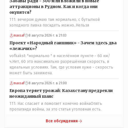
Забавы ради - 300 млн вложили в новые
представление об этом термине.
аттракционы в Рудном. Как и когда они
окупятся?
111: вечером думаю там нормально, с бутылкой
холодного пивка посидеть можно..Нельзя
maxsaf
8 августа 2026 г. в 21:03
Проект «Народный гаишник» - Зачем здесь два
«лежачих»?
vofkakst: "нормально " в населённом пункте - 60 км/
ч.Нет, 60 это максимально разрешённая скорость, в
идеальных условиях. Там, где условия хуже - скорость
может быть занижена.
maxsaf
8 августа 2026 г. в 21:00
Европа теряет урожай: Казахстану предрекли
неожиданный шанс
111: Нас спасает и помогает конечно войнаОпять
пропаганда войны, за это статья уголовная есть.
Все обсуждения