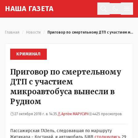
Н
АША
Г
АЗЕТА
Отк
Главная
/
Новости
/
Приговор по смертельному ДТП с участием микроавтобуса вынесли в Рудном
КРИМИНАЛ
Приговор по смертельному
ДТП с участием
микроавтобуса вынесли в
Рудном
27 октября 2018 г. в 14:35
Артём МАРУСИЧ
4425 просмотров
Пассажирская ГАЗель, следовавшая по маршруту
Житикара - Костанай, и автомобиль БМВ
столкнулись
29