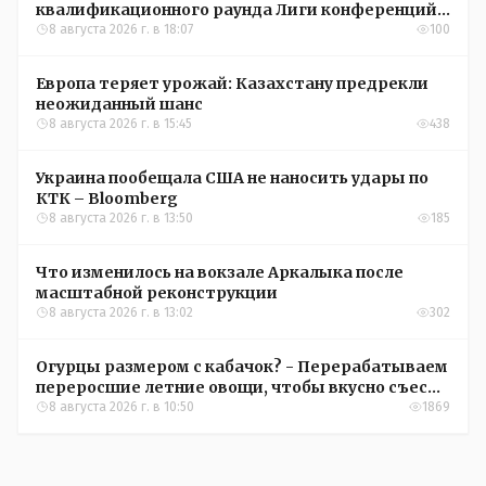
квалификационного раунда Лиги конференций
УЕФА
8 августа 2026 г. в 18:07
100
Европа теряет урожай: Казахстану предрекли
неожиданный шанс
8 августа 2026 г. в 15:45
438
Украина пообещала США не наносить удары по
КТК – Bloomberg
8 августа 2026 г. в 13:50
185
Что изменилось на вокзале Аркалыка после
масштабной реконструкции
8 августа 2026 г. в 13:02
302
Огурцы размером с кабачок? - Перерабатываем
переросшие летние овощи, чтобы вкусно съесть
зимой
8 августа 2026 г. в 10:50
1869