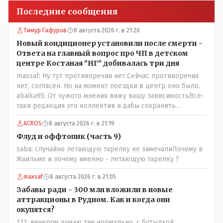
Последние сообщения
Тимур Гафуров
8 августа 2026 г. в 21:20
Новый кондиционер установили после смерти -
Ответа на главный вопрос про ЧП в детском
центре Костаная "НГ" добивалась три дня
maxsaf: Ну тут противоречия нет.Сейчас противоречия
нет, согласен. Но на момент поездки в центр оно было.
abaika95: От чужого мнения вижу вашу зависимостьВсё-
таки редакция это коллектив и дабы сохранить
профессиональное лицо можно было бы и указать
ACROS
8 августа 2026 г. в 21:19
Общественному объединению на не корректность
высказываний о вас в том тоне в котором была та
Флуд и оффтопик (часть 9)
публикация.В комментарии от ОО было и мнение, и
saba: случайно летающую тарелку не замечалиПочему в
факт. На мнение я ответил там же. В том же тоне
Жаильме и почему именно - летающую тарелку ?
отвечать не намерен, но акценты расставил. А вот факт
нужно было проверить. Что мы и сделали. И если это вы
maxsaf
8 августа 2026 г. в 21:05
называете зависимостью, то у меня другое
Забавы ради - 300 млн вложили в новые
представление об этом термине.
аттракционы в Рудном. Как и когда они
окупятся?
111: вечером думаю там нормально, с бутылкой