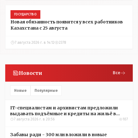
ГОСУДАРСТВО
Новая обязанность появится у всех работников
Казахстана с 25 августа
7 августа 2026 г. в 14:12
2378
Новости
Все
Новые
Популярные
IT-специалистам и архивистам предложили
выдавать подъёмные и кредиты на жильё в
сёлах Казахстана
7 августа 2026 г. в 20:56
107
Забавы ради - 300 млн вложили в новые