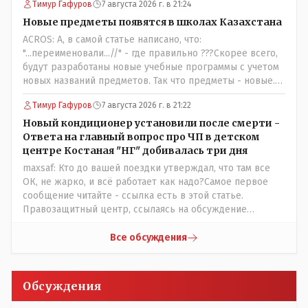
Тимур Гафуров
7 августа 2026 г. в 21:24
комментарий прозвучал на следующий день после
трагедии, то есть 29 июля, когда спешно установили и
Новые предметы появятся в школах Казахстана
воду, и новые кондиционеры, и впервые поставили
ACROS: А, в самой статье написано, что:
температурный режим на контроль. То есть первая
"...переименовали...//" - где правильно ???Скорее всего,
часть - информация до трагедии, вторая часть -
будут разработаны новые учебные программы с учетом
информация после трагедии, когда все уже было
новых названий предметов. Так что предметы - новые.
исправлено.
Хоть и переименованные)
Тимур Гафуров
7 августа 2026 г. в 21:22
Новый кондиционер установили после смерти -
Ответа на главный вопрос про ЧП в детском
центре Костаная "НГ" добивалась три дня
maxsaf: Кто до вашей поездки утверждал, что там все
ОК, не жарко, и всё работает как надо?Самое первое
сообщение читайте - ссылка есть в этой статье.
Правозащитный центр, ссылаясь на обсуждение
сотрудников интерната в рабочем чате, которые
прислали ему в виде аудиосообщений, пишет, что
Все обсуждения
воспитатели долго добивались установки
кондиционеров в помещениях, где есть дети, однако к
настоящему времени их установили только в
Обсуждения
помещениях, предназначенных для административно-
управленческого персонала. И Также в каждой группе