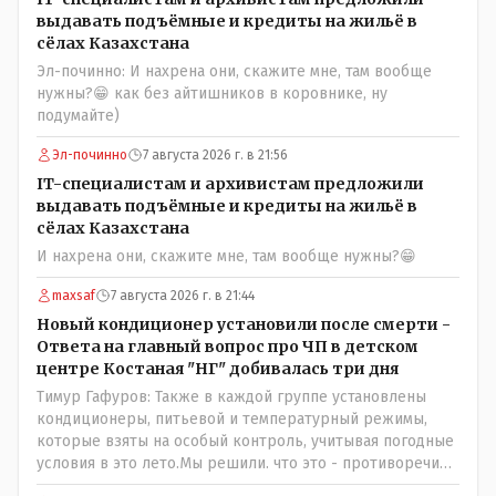
выдавать подъёмные и кредиты на жильё в
сёлах Казахстана
Эл-починно: И нахрена они, скажите мне, там вообще
нужны?😁 как без айтишников в коровнике, ну
подумайте)
Эл-починно
7 августа 2026 г. в 21:56
IT-специалистам и архивистам предложили
выдавать подъёмные и кредиты на жильё в
сёлах Казахстана
И нахрена они, скажите мне, там вообще нужны?😁
maxsaf
7 августа 2026 г. в 21:44
Новый кондиционер установили после смерти -
Ответа на главный вопрос про ЧП в детском
центре Костаная "НГ" добивалась три дня
Тимур Гафуров: Также в каждой группе установлены
кондиционеры, питьевой и температурный режимы,
которые взяты на особый контроль, учитывая погодные
условия в это лето.Мы решили. что это - противоречие.
Вы считаете иначе?Ну тут противоречия нет. Этот