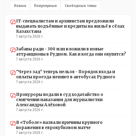
установлены кондиционеры, питьевой и температурный
Новые
Популярные
Свободные темы
режимы, которые взяты на особый контроль, учитывая
погодные условия в это лето. Мы решили. что это -
IT-специалистам и архивистам предложили
противоречие. Вы считаете иначе?
выдавать подъёмные и кредиты на жильё в сёлах
Казахстана
7 августа 2026 г.
Забавы ради - 300 млн вложили в новые
аттракционы в Рудном. Как и когда они окупятся?
7 августа 2026 г.
"Через зад" теперь нельзя - Порядок входа и
оплаты проезда меняют в автобусах Рудного
7 августа 2026 г.
Прокуроры подали в суд ходатайство о
смягчении наказания для журналистки
Александры Алёховой
7 августа 2026 г.
В «Тоболе» назвали причины крупного
поражения в еврокубковом матче
7 августа 2026 г.