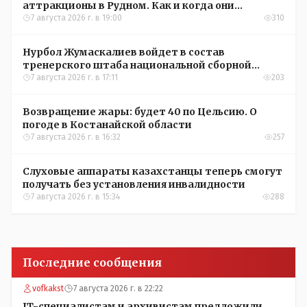
аттракционы в Рудном. Как и когда они
окупятся?
7 августа 2026 г. в 19:00
310
Нурбол Жумаскалиев войдет в состав
тренерского штаба национальной сборной
Казахстана по футболу
7 августа 2026 г. в 17:11
203
Возвращение жары: будет 40 по Цельсию. О
погоде в Костанайской области
7 августа 2026 г. в 16:32
257
Слуховые аппараты казахстанцы теперь смогут
получать без установления инвалидности
7 августа 2026 г. в 15:34
288
Последние сообщения
vofkakst
7 августа 2026 г. в 22:22
IT-специалистам и архивистам предложили