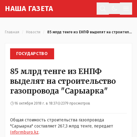
Н
АША
Г
АЗЕТА
Отк
Главная
/
Новости
/
85 млрд тенге из ЕНПФ выделят на строительство газопровода "Сарыарка"
ГОСУДАРСТВО
85 млрд тенге из ЕНПФ
выделят на строительство
газопровода "Сарыарка"
16 октября 2018 г. в 18:37
2379 просмотров
Общая стоимость строительства газопровода
"Сарыарка" составляет 267,3 млрд тенге, передает
Informburo.kz
.