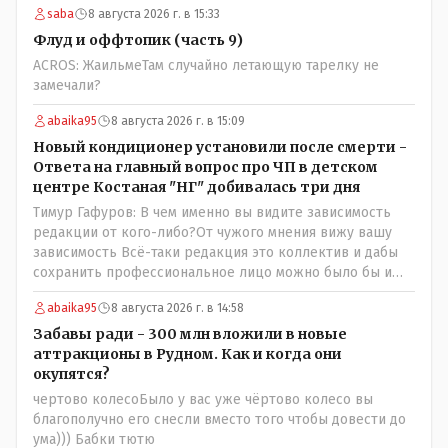
saba
8 августа 2026 г. в 15:33
Флуд и оффтопик (часть 9)
ACROS: ЖаильмеТам случайно летающую тарелку не
замечали?
abaika95
8 августа 2026 г. в 15:09
Новый кондиционер установили после смерти -
Ответа на главный вопрос про ЧП в детском
центре Костаная "НГ" добивалась три дня
Тимур Гафуров: В чем именно вы видите зависимость
редакции от кого-либо?От чужого мнения вижу вашу
зависимость Всё-таки редакция это коллектив и дабы
сохранить профессиональное лицо можно было бы и
указать Общественному объединению на не
abaika95
8 августа 2026 г. в 14:58
корректность высказываний о вас в том тоне в котором
была та публикация. Нет вы проглотили оскорбления и
Забавы ради - 300 млн вложили в новые
побежали оправдываться Незнаю если бы моего
аттракционы в Рудном. Как и когда они
журналиста поносили на всю округу за его по сути
окупятся?
рабочую ошибку я бы его в обиду не дал. Да признать
чертово колесоБыло у вас уже чёртово колесо вы
ошибку но при этом и указать хейтерам их место как
благополучно его снесли вместо того чтобы довести до
мне кажется надо. А у вас как-то не получилось. В итоге
ума))) Бабки тютю