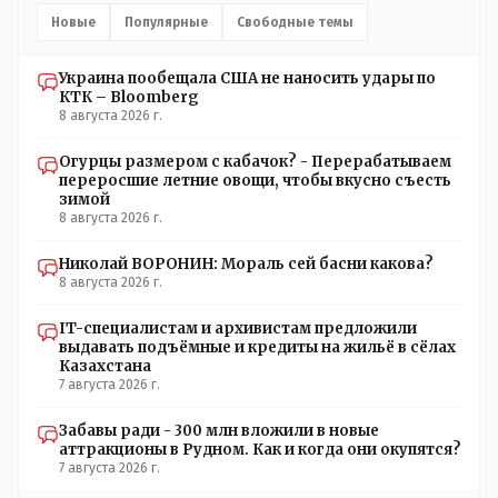
они что-то там утаили нет начали поносить журналиста
Новые
Популярные
Свободные темы
Украина пообещала США не наносить удары по
КТК – Bloomberg
8 августа 2026 г.
Огурцы размером с кабачок? - Перерабатываем
переросшие летние овощи, чтобы вкусно съесть
зимой
8 августа 2026 г.
Николай ВОРОНИН: Мораль сей басни какова?
8 августа 2026 г.
IT-специалистам и архивистам предложили
выдавать подъёмные и кредиты на жильё в сёлах
Казахстана
7 августа 2026 г.
Забавы ради - 300 млн вложили в новые
аттракционы в Рудном. Как и когда они окупятся?
7 августа 2026 г.