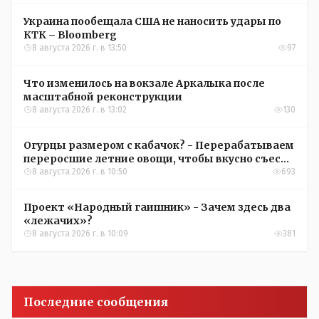
Украина пообещала США не наносить удары по
КТК – Bloomberg
8 августа 2026 г. в 13:50
97
Что изменилось на вокзале Аркалыка после
масштабной реконструкции
8 августа 2026 г. в 13:02
130
Огурцы размером с кабачок? - Перерабатываем
переросшие летние овощи, чтобы вкусно съесть
зимой
8 августа 2026 г. в 10:50
693
Проект «Народный гаишник» - Зачем здесь два
«лежачих»?
8 августа 2026 г. в 10:09
381
Последние сообщения