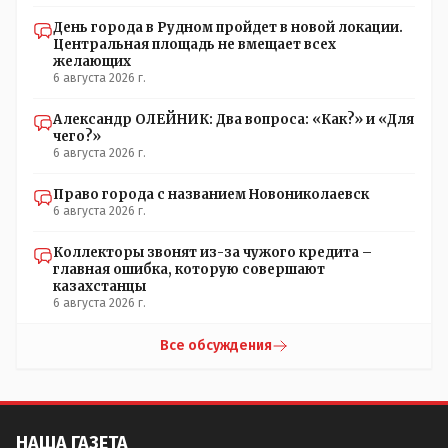
Какие проблемы, почему кто то должен делать что то за
День города в Рудном пройдет в новой локации.
вас- - выдвинете идею, создайте инициативную группу,
Центральная площадь не вмещает всех
напишите ходатайство в гор.маслихат и без истерик -
желающих
вперёд. Под лежачий камень- вода не потечёт. Насчёт
6 августа 2026 г.
ономастов: - нужны русскоязычные ономасты - я думаю
они найдутся.
Александр ОЛЕЙНИК: Два вопроса: «Как?» и «Для
чего?»
6 августа 2026 г.
Право города с названием Новониколаевск
6 августа 2026 г.
Коллекторы звонят из-за чужого кредита –
главная ошибка, которую совершают
казахстанцы
6 августа 2026 г.
Все обсуждения
НАША ГАЗЕТА