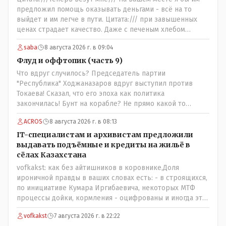
предложил помощь оказывать деньгами - всё на то
выйдет и им легче в пути. Цитата:/// при завышенных
ценах страдает качество. Даже с печеным хлебом
проблема. // На вкус и цвет........., по мне : - наша молочка
saba
8 августа 2026 г. в 09:04
значительно вкуснее чем руссская и белоруская, а хлеб
покупайте формовой, бюджетный- он значительно
Флуд и оффтопик (часть 9)
вкусней остальных, но самый вкусный хлеб в совхозных
Что вдруг случилось? Председатель партии
пекарнях; мясо - русское, белоруское не вкусное- наше
"Республика" Ходжаназаров вдруг выступил против
значительно вкусней и натуральное Цитата:///В
Токаева! Сказал, что его эпоха как политика
финансовой столице республики все дешевле./// Что
закончилась! Бунт на корабле? Не прямо какой то
правда то правда: - там продкты и фрукты-овощи
правдолюб вдруг выступил! Может он инопланетянин?
дешевле и услуги тамады, певцов тоже и провести той
ACROS
8 августа 2026 г. в 08:13
Появился неизвестно откуда, отжал у бывшего
на 250-300 человек там обойдётся в разы дешевле чем в
всесильного Розинова целый холдинг и теперь против
IT-специалистам и архивистам предложили
Костанае. Цитата:///Кому доверять?/// Только себе: - за
президента выступает! Вот ни капельки ему не поверю,
выдавать подъёмные и кредиты на жильё в
что боролись на то и напоролись- хотели капитализм,
что он действует в интересах страны, про народ уже и
сёлах Казахстана
жить по принципу: "...человек-человеку- волк....", не
не говорю! Опять какие то закулисные игры?
vofkakst: как без айтишников в коровнике,Доля
захотели жить в коммунизме где был принцип:
ироничной правды в ваших словах есть: - в строящихся,
"....человек человеку- брат...."
по инициативе Кумара Иргибаевича, некоторых МТФ
процессы дойки, кормления - оцифрованы и иногда эти
программы дают сбой - и тогда они нужны, хотя я
vofkakst
7 августа 2026 г. в 22:22
насколько в курсе своей комьютерной безграмотности