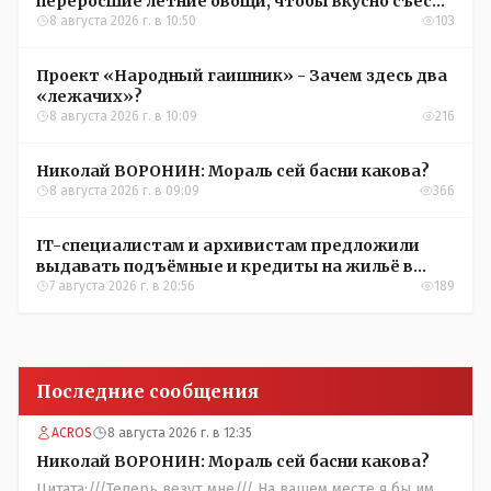
переросшие летние овощи, чтобы вкусно съесть
зимой
8 августа 2026 г. в 10:50
103
Проект «Народный гаишник» - Зачем здесь два
«лежачих»?
8 августа 2026 г. в 10:09
216
Николай ВОРОНИН: Мораль сей басни какова?
8 августа 2026 г. в 09:09
366
IT-специалистам и архивистам предложили
выдавать подъёмные и кредиты на жильё в
сёлах Казахстана
7 августа 2026 г. в 20:56
189
Последние сообщения
ACROS
8 августа 2026 г. в 12:35
Николай ВОРОНИН: Мораль сей басни какова?
Цитата:///Теперь везут мне/// На вашем месте я бы им