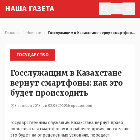
Н
АША
Г
АЗЕТА
Отк
Главная
/
Новости
/
Госслужащим в Казахстане вернут смартфоны: как это будет происходить
ГОСУДАРСТВО
Госслужащим в Казахстане
вернут смартфоны: как это
будет происходить
3 октября 2018 г. в 02:08
5056 просмотров
Государственным служащим Казахстана вернут право
пользоваться смартфонами в рабочее время, но сделано
это будет на определенных условиях, передает