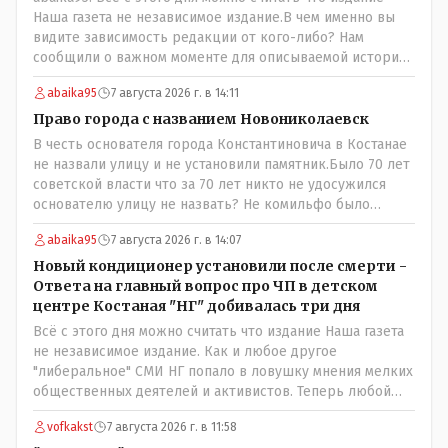
Наша газета не независимое издание.В чем именно вы
видите зависимость редакции от кого-либо? Нам
сообщили о важном моменте для описываемой истории.
И редакция отреагировала бы дополнительным
abaika95
7 августа 2026 г. в 14:11
исследованием на такие вопрос от любого читателя.
Писать "как надо" редакция не будет. Но мы будем
Право города с названием Новониколаевск
публиковать полную и объективную информацию. А
В честь основателя города Константиновича в Костанае
потом продолжать тему. если выяснятся новые
не назвали улицу и не установили памятник.Было 70 лет
обстоятельства.
советской власти что за 70 лет никто не удосужился
основателю улицу не назвать? Не комильфо было
генерал-губернаторам улицы дарить? При СССР что то
abaika95
7 августа 2026 г. в 14:07
знали о нем такое нехорошее? Ну и сейчас значит не
надо. Обойдёмся как-нибудь vofkakst: Где ономасты,
Новый кондиционер установили после смерти -
которые топят за возвращение исторических
Ответа на главный вопрос про ЧП в детском
названийТак вернули же историческое Кустанай
центре Костаная "НГ" добивалась три дня
коренное название городишка
Всё с этого дня можно считать что издание Наша газета
не независимое издание. Как и любое другое
"либеральное" СМИ НГ попало в ловушку мнения мелких
общественных деятелей и активистов. Теперь любой
активист и НПОшник будет поносить и диктовать
vofkakst
7 августа 2026 г. в 11:58
условия газете информационно бомбордируя ее пока та