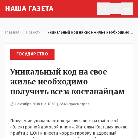
Н
АША
Г
АЗЕТА
Отк
Главная
/
Новости
/
Уникальный код на свое жилье необходимо получить всем костанайцам
ГОСУДАРСТВО
Уникальный код на свое
жилье необходимо
получить всем костанайцам
2 октября 2018 г. в 17:58
6548 просмотров
Получение уникального кода связано с разработкой
«Электронной домовой книги». Жителям Костаная нужно
прийти в ЦОН и внести корректировку в адресный