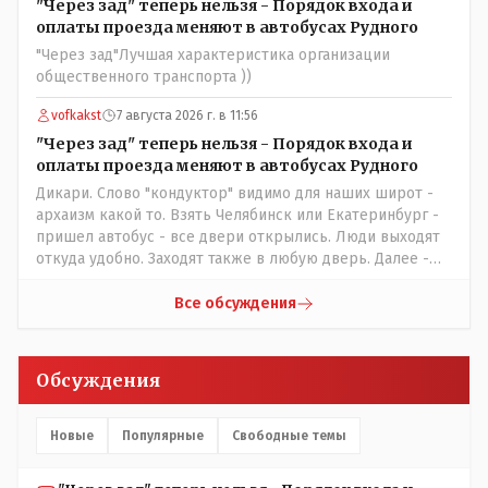
не начнет писать "как надо" определенному кругу лиц.
"Через зад" теперь нельзя - Порядок входа и
Редакторская политика, коллектив журналистов уже
оплаты проезда меняют в автобусах Рудного
ниче не значат. Прискорбно и иронично
"Через зад"Лучшая характеристика организации
общественного транспорта ))
vofkakst
7 августа 2026 г. в 11:56
"Через зад" теперь нельзя - Порядок входа и
оплаты проезда меняют в автобусах Рудного
Дикари. Слово "кондуктор" видимо для наших широт -
архаизм какой то. Взять Челябинск или Екатеринбург -
пришел автобус - все двери открылись. Люди выходят
откуда удобно. Заходят также в любую дверь. Далее -
либо платишь сам (у каждой двери есть валидатор),
либо кондуктор подойдет с терминалом. Водитель
Все обсуждения
разгружен от вопросов оплаты, полностью
сконцентрировавшись на управлении автобусом.
Кондуктор - помимо удобства - несомненно рабочие
Обсуждения
места. Сколько людей можно трудоустроить? Но зачем,
когда водитель должен и на дорогу смотреть, и оплату
контролировать , и (в редких случаях оплаты наличкой)
Новые
Популярные
Свободные темы
сдачу выдавать. У нас прогресс почему-то идет с
регрессом рука об руку. Любую хорошую задумку