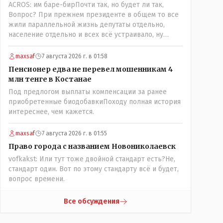
ACROS: им баре-бирПочти так, но будет ли так,
поселения ниже по Тоболу около брода,
Вопрос? При прежнем президенте в общем то все
находившегося около урочища Кустанай,
жили параллельной жизнь депутаты отдельно,
предложив назвать его Ново-Николаевским...." Так
население отдельно и всех всё устраивало, ну
что всё в цвет: - Кустанай - историческое название,
кроме отдельных очень активных членов общества,
а Ново -Николаевск - его назвали пришлые люди.
их всегда быстро выявляли и кого за границу, кого
maxsaf
7 августа 2026 г. в 01:58
в камеру, но они не делали погоду в общественно-
Пенсионер едва не перевел мошенникам 4
политической жизни страны! А теперь когда власть
млн тенге в Костанае
потихоньку забирается в карман к народу многим
Под предлогом выплаты компенсации за ранее
уже хочется спросить у депутатов:" А народные ли
приобретенные биодобавкиПоходу полная история
вы избранники?" Но те глухо отгородились
интереснее, чем кажется.
обезличивающей стеной партии, которую якобы мы
избрали и спросить увы не получается! Парадкс в
том что и власти это не особо нужно, когда пар
maxsaf
7 августа 2026 г. в 01:55
скапливается, ему требуется выход, а депутаты
Право города с названием Новониколаевск
были бы идеальным барашком на заклание! Но как
vofkakst: Или тут тоже двойной стандарт есть?Не,
обычно, спешили, до конца не продумали, а тут ещё
стандарт один. Вот по этому стандарту всё и будет,
на важных постах где думать должны были никого
вопрос времени.
не оказалось(отдыхали где то) вот так всё и
получилось!
Все обсуждения