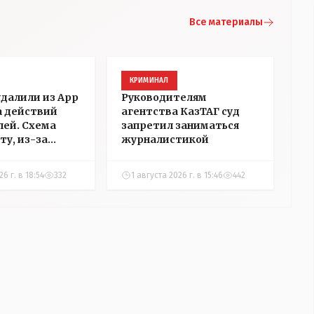
Все материалы
КРИМИНАЛ
удалили из App
Руководителям
а действий
агентства КазТАГ суд
ей. Схема
запретил заниматься
ту, из-за
журналистикой
аблокировали
"НГ" в
6 г. в 18:54
332
1 августа 2026 г. в 15:46
442