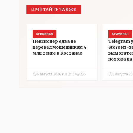
ЧИТАЙТЕ ТАКЖЕ
КРИМИНАЛ
КРИМИНАЛ
Пенсионер едва не
Telegram 
перевел мошенникам 4
Store из-з
млн тенге в Костанае
вымогател
похожа на 
которой з
страничку 
6 августа 2026 г. в 21:07
236
5 августа 202
Instagram