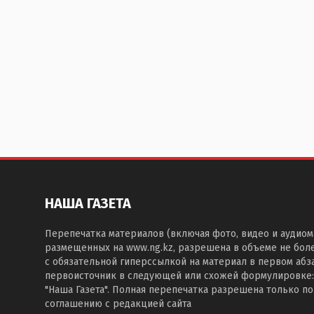
НАША ГАЗЕТА
Перепечатка материалов (включая фото, видео и аудиом
размещенных на www.ng.kz, разрешена в объеме не бол
с обязательной гиперссылкой на материал в первом абза
первоисточник в следующей или схожей формулировке:
"Наша Газета". Полная перепечатка разрешена только п
соглашению с редакцией сайта