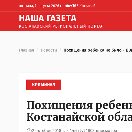
☁️
+
16
°
пятница, 7 августа 2026 г.
Костанай
Н
АША
Г
АЗЕТА
КОСТАНАЙСКИЙ РЕГИОНАЛЬНЫЙ ПОРТАЛ
Главная
/
Новости
/
Похищения ребенка не было - ДВ
КРИМИНАЛ
Похищения ребенк
Костанайской обл
2 октября 2018 г. в 14:47
4803 просмотра