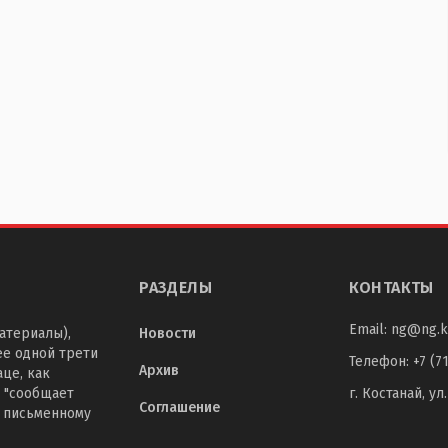
РАЗДЕЛЫ
КОНТАКТЫ
Email:
ng@ng.k
атериалы),
Новости
ее одной трети
Телефон
:
+7 (7
Архив
це, как
 "сообщает
г. Костанай, ул
Соглашение
о письменному