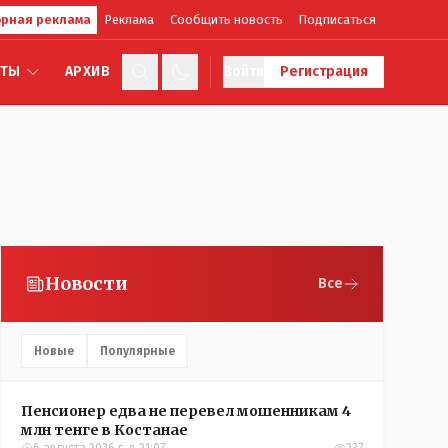
рная реклама
Реклама
Сообщить новость
Подписаться
КТЫ
АРХИВ
Войти
Регистрация
Новости
Все
Новые
Популярные
Пенсионер едва не перевел мошенникам 4
млн тенге в Костанае