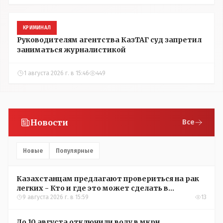
КРИМИНАЛ
Руководителям агентства КазТАГ суд запретил
заниматься журналистикой
1 августа 2026 г. в 15:46
449
Новости
Все
Новые
Популярные
Казахстанцам предлагают провериться на рак
легких - Кто и где это может сделать в
Костанайской области
9 августа 2026 г. в 15:59
13
До 10 августа отключили воду в мкрн