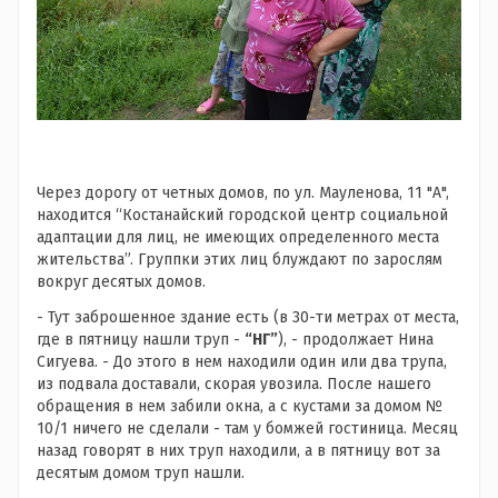
Через дорогу от четных домов, по ул. Мауленова, 11 "А",
находится “Костанайский городской центр социальной
адаптации для лиц, не имеющих определенного места
жительства”. Группки этих лиц блуждают по зарослям
вокруг десятых домов.
- Тут заброшенное здание есть (в 30-ти метрах от места,
где в пятницу нашли труп -
“НГ”
), - продолжает Нина
Сигуева. - До этого в нем находили один или два трупа,
из подвала доставали, скорая увозила. После нашего
обращения в нем забили окна, а с кустами за домом №
10/1 ничего не сделали - там у бомжей гостиница. Месяц
назад говорят в них труп находили, а в пятницу вот за
десятым домом труп нашли.