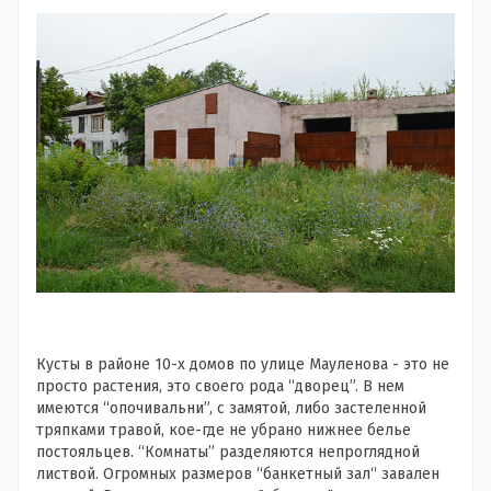
Кусты в районе 10-х домов по улице Мауленова - это не
просто растения, это своего рода “дворец”. В нем
имеются “опочивальни”, с замятой, либо застеленной
тряпками травой, кое-где не убрано нижнее белье
постояльцев. “Комнаты” разделяются непроглядной
листвой. Огромных размеров “банкетный зал“ завален