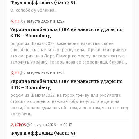
Флуд и оффтопик (часть 9)
О, колобок у Золкина..
111
9 августа 2026 г. в 12:27
Украина пообещала США не наносить удары по
КТК – Bloomberg
родом из Шанхая2022: хамелеоны известны своей
способностью менять окраску тела....Ярчайший пример
это американка Лора Люмер по моему, которая хотела
замочить Украину, теперь ярая ее сторонница, близкая
к Трампу. Ну и западные страны тем более, которые
111
9 августа 2026 г. в 12:21
предоставляли Зеленскому убежище, чтоб он бежал и
которые развернулись потом на 180 или 360 градусов,
Украина пообещала США не наносить удары по
посмотрев на того, как он не сдался, но ты же там сам
КТК – Bloomberg
живешь и многое знаешь о тех, на кого работаешь.. Это
родом из Шанхая2022: на горох,гречку или рис?Когда
просто прагматизм и ничего личного. Победим мы, они
стоишь на коленях, важно чтобы не упасть еще и на
встанут под нас и наоборот и все это понимают..
локтя, больше думаешь об этом, а не о том, что есть под
коленями..
ACROS
9 августа 2026 г. в 09:17
Флуд и оффтопик (часть 9)