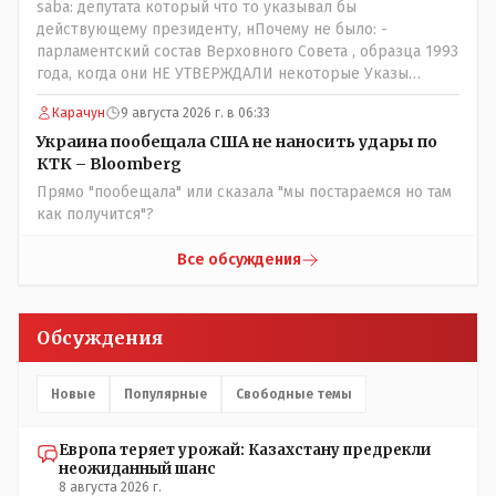
saba: депутата который что то указывал бы
действующему президенту, нПочему не было: -
парламентский состав Верховного Совета , образца 1993
года, когда они НЕ УТВЕРЖДАЛИ некоторые Указы
Назарбаева, особенно в части выборов и перевыборов и
Карачун
9 августа 2026 г. в 06:33
некоторых вопросах внутренней политики, и тогда
Назарбай волевым Указом РАСПУСТИЛ этот бунтарский
Украина пообещала США не наносить удары по
состав. Имя - Серикболсын Абдильдин вам знакомо -
КТК – Bloomberg
юывший секретарь ЦК КП Казахстана , впоследствии -
Прямо "пообещала" или сказала "мы постараемся но там
депутат Верховного Совета и Мажлиса и Председатель
как получится"?
партии коммунстов- он в то время и после и причём
НЕОДНОКРАТНО, указывал и многократно на недостатки
Все обсуждения
Назарбая и предлагал ему самому ДОБРОВОЛЬНО уйти с
поста Президента.
Обсуждения
Новые
Популярные
Свободные темы
Европа теряет урожай: Казахстану предрекли
неожиданный шанс
8 августа 2026 г.