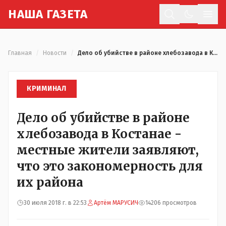
Н
АША
Г
АЗЕТА
Отк
Главная
/
Новости
/
Дело об убийстве в районе хлебозавода в Костанае - местные жители заявляют, что это закономерность для их района
КРИМИНАЛ
Дело об убийстве в районе
хлебозавода в Костанае -
местные жители заявляют,
что это закономерность для
их района
30 июля 2018 г. в 22:53
Артём МАРУСИЧ
14206 просмотров