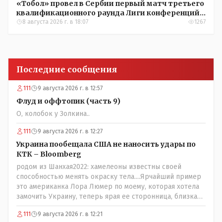
«Тобол» провел в Сербии первый матч третьего
квалификационного раунда Лиги конференций
УЕФА
8 августа 2026 г. в 18:07
1267
Последние сообщения
111
9 августа 2026 г. в 12:57
Флуд и оффтопик (часть 9)
О, колобок у Золкина..
111
9 августа 2026 г. в 12:27
Украина пообещала США не наносить удары по
КТК – Bloomberg
родом из Шанхая2022: хамелеоны известны своей
способностью менять окраску тела....Ярчайший пример
это американка Лора Люмер по моему, которая хотела
замочить Украину, теперь ярая ее сторонница, близкая
к Трампу. Ну и западные страны тем более, которые
111
9 августа 2026 г. в 12:21
предоставляли Зеленскому убежище, чтоб он бежал и