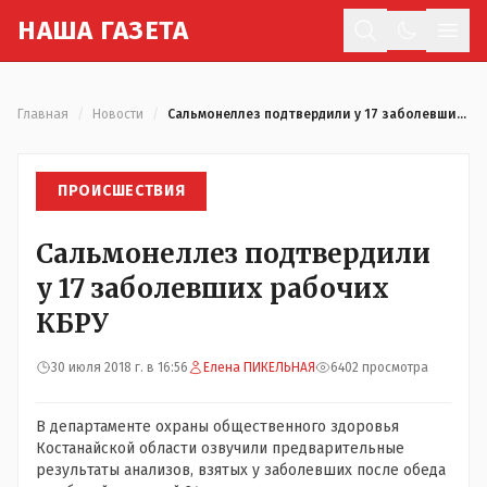
Н
АША
Г
АЗЕТА
Отк
Главная
/
Новости
/
Сальмонеллез подтвердили у 17 заболевших рабочих КБРУ
ПРОИСШЕСТВИЯ
Сальмонеллез подтвердили
у 17 заболевших рабочих
КБРУ
30 июля 2018 г. в 16:56
Елена ПИКЕЛЬНАЯ
6402 просмотра
В департаменте охраны общественного здоровья
Костанайской области озвучили предварительные
результаты анализов, взятых у заболевших после обеда