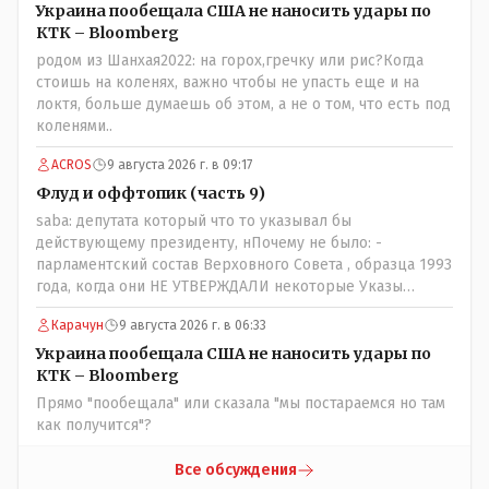
которые развернулись потом на 180 или 360 градусов,
Украина пообещала США не наносить удары по
посмотрев на того, как он не сдался, но ты же там сам
КТК – Bloomberg
живешь и многое знаешь о тех, на кого работаешь.. Это
родом из Шанхая2022: на горох,гречку или рис?Когда
просто прагматизм и ничего личного. Победим мы, они
стоишь на коленях, важно чтобы не упасть еще и на
встанут под нас и наоборот и все это понимают..
локтя, больше думаешь об этом, а не о том, что есть под
коленями..
ACROS
9 августа 2026 г. в 09:17
Флуд и оффтопик (часть 9)
saba: депутата который что то указывал бы
действующему президенту, нПочему не было: -
парламентский состав Верховного Совета , образца 1993
года, когда они НЕ УТВЕРЖДАЛИ некоторые Указы
Назарбаева, особенно в части выборов и перевыборов и
Карачун
9 августа 2026 г. в 06:33
некоторых вопросах внутренней политики, и тогда
Назарбай волевым Указом РАСПУСТИЛ этот бунтарский
Украина пообещала США не наносить удары по
состав. Имя - Серикболсын Абдильдин вам знакомо -
КТК – Bloomberg
юывший секретарь ЦК КП Казахстана , впоследствии -
Прямо "пообещала" или сказала "мы постараемся но там
депутат Верховного Совета и Мажлиса и Председатель
как получится"?
партии коммунстов- он в то время и после и причём
НЕОДНОКРАТНО, указывал и многократно на недостатки
Все обсуждения
Назарбая и предлагал ему самому ДОБРОВОЛЬНО уйти с