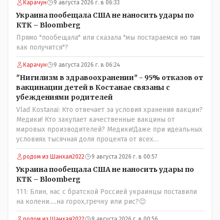
Карачун
9 августа 2026 г. в 06:33
Украина пообещала США не наносить удары по
КТК – Bloomberg
Прямо "пообещала" или сказала "мы постараемся но там
как получится"?
Карачун
9 августа 2026 г. в 06:24
"Нигилизм в здравоохранении" - 95% отказов от
вакцинации детей в Костанае связаны с
убеждениями родителей
Vlad Kostanai: Кто отвечает за условия хранения вакцин?
Медики! Кто закупает качественные вакцины от
мировых производителей? Медики!Даже при идеальных
условиях тысячная доля процента от всех
вакцинированных может иметь плохие последствия от
родом из Шанхая2022
9 августа 2026 г. в 00:57
прививки. Бумага нужна как защита от дол.....бов не
дружащих с школьными курсами предметов, в
Украина пообещала США не наносить удары по
частности биологии и математики. Vlad Kostanai: Поэтому
КТК – Bloomberg
люди и отказываются и я в том числе своих не
111: Блин, нас с братской Россией украинцы поставили
прививал.Лично я вам и тем другим людям благодарен.
на колени.....на горох,гречку или рис?😊
Добровольные действия направленные на сокращение
частотности появления в популяции соответствующих
родом из Шанхая2022
9 августа 2026 г. в 00:56