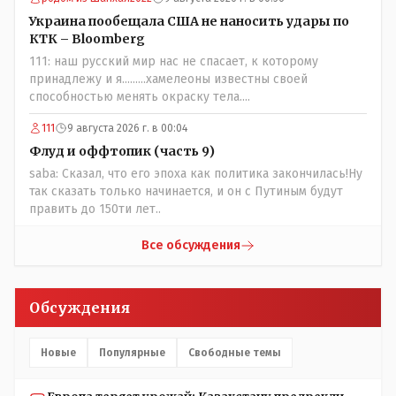
комбинаций генов заслуживают благодарности. Мы и
Украина пообещала США не наносить удары по
без того основательно загубили нормальный
КТК – Bloomberg
естественный отбор.
111: наш русский мир нас не спасает, к которому
принадлежу и я.........хамелеоны известны своей
способностью менять окраску тела....
111
9 августа 2026 г. в 00:04
Флуд и оффтопик (часть 9)
saba: Сказал, что его эпоха как политика закончилась!Ну
так сказать только начинается, и он с Путиным будут
править до 150ти лет..
Все обсуждения
Обсуждения
Новые
Популярные
Свободные темы