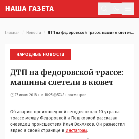
Н
АША
Г
АЗЕТА
Отк
Главная
/
Новости
/
ДТП на федоровской трассе: машины слетели в кювет
НАРОДНЫЕ НОВОСТИ
ДТП на федоровской трассе:
машины слетели в кювет
27 июля 2018 г. в 18:25
5748 просмотров
Об аварии, произошедшей сегодня около 10 утра на
трассе между Федоровкой и Пешковкой рассказал
очевидец происшествия Илья Вохмяков. Он разместил
видео в своей странице в
Инстаграм
.