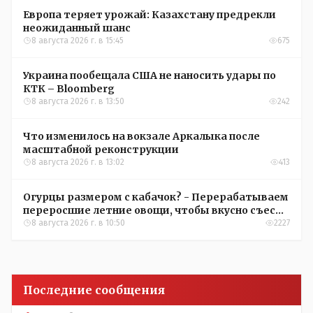
Европа теряет урожай: Казахстану предрекли
неожиданный шанс
8 августа 2026 г. в 15:45
675
Украина пообещала США не наносить удары по
КТК – Bloomberg
8 августа 2026 г. в 13:50
242
Что изменилось на вокзале Аркалыка после
масштабной реконструкции
8 августа 2026 г. в 13:02
413
Огурцы размером с кабачок? - Перерабатываем
переросшие летние овощи, чтобы вкусно съесть
зимой
8 августа 2026 г. в 10:50
2227
Последние сообщения