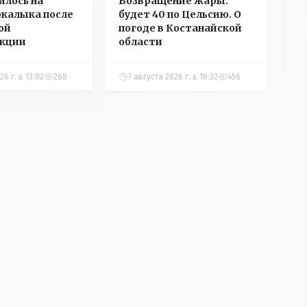
илось на
Возвращение жары:
ркалыка после
будет 40 по Цельсию. О
ой
погоде в Костанайской
укции
области
26 г. в 13:02
268
7 августа 2026 г. в 16:32
456