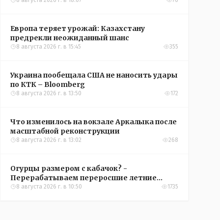
конференций УЕФА
8 августа 2026 г. в 18:07
76
Европа теряет урожай: Казахстану
предрекли неожиданный шанс
8 августа 2026 г. в 15:45
355
Украина пообещала США не наносить удары
по КТК – Bloomberg
8 августа 2026 г. в 13:50
172
Что изменилось на вокзале Аркалыка после
масштабной реконструкции
8 августа 2026 г. в 13:02
268
Огурцы размером с кабачок? -
Перерабатываем переросшие летние
овощи, чтобы вкусно съесть зимой
8 августа 2026 г. в 10:50
1735