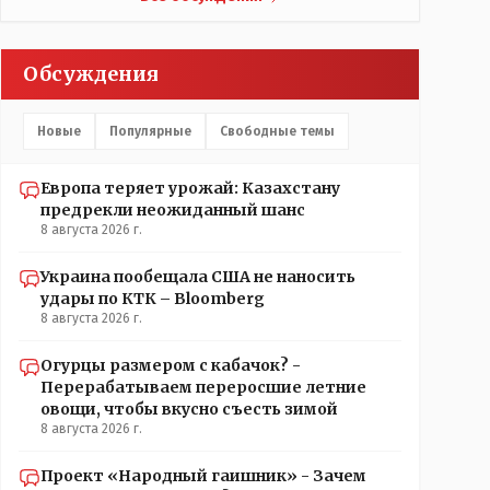
думаю там нормально, с бутылкой холодного пивка
посидеть можно..
Обсуждения
Новые
Популярные
Свободные темы
Европа теряет урожай: Казахстану
предрекли неожиданный шанс
8 августа 2026 г.
Украина пообещала США не наносить
удары по КТК – Bloomberg
8 августа 2026 г.
Огурцы размером с кабачок? -
Перерабатываем переросшие летние
овощи, чтобы вкусно съесть зимой
8 августа 2026 г.
Проект «Народный гаишник» - Зачем