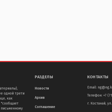
РАЗДЕЛЫ
КОНТАКТЫ
Email:
ng@ng.k
атериалы),
Новости
ее одной трети
Телефон
:
+7 (7
Архив
це, как
 "сообщает
г. Костанай, ул
Соглашение
о письменному