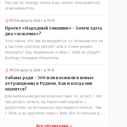
России по поводу зерна и да, нужно пользоваться
этим моментом..
111
8 августа 2026 г. в 19:19
Проект «Народный гаишник» - Зачем здесь
два «лежачих»?
Этот лихач, что там возмущается, от полиции что ли
в частном секторе убегает или в гонки решил
поиграть? Едь нормально и ниче с тебя не убудет!
Вообще гонщики обнаглели..
111
8 августа 2026 г. в 19:15
Забавы ради - 300 млн вложили в новые
аттракционы в Рудном. Как и когда они
окупятся?
Для маленький детей конечно само то, но вот 7 лет
там делать нечего, на пиратский корабль с
родителем, на мотоциклы крутящиеся нельзя , там
с 10ти, и на крутилку тоже с 8ми. Все остальное для
детей 3-5 лет.. Ну да, в жару там сейчас не
комфортно, тени нет от слова вообще, но вечером
Все обсуждения