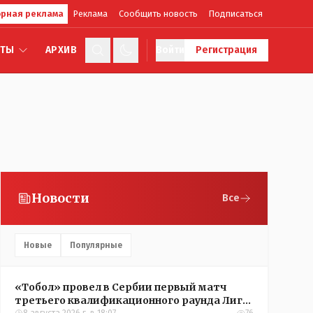
рная реклама
Реклама
Сообщить новость
Подписаться
КТЫ
АРХИВ
Войти
Регистрация
Новости
Все
Новые
Популярные
«Тобол» провел в Сербии первый матч
третьего квалификационного раунда Лиги