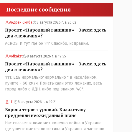
Последние сообщения
Андрей Скиба
8 августа 2026 г. в 20:02
Проект «Народный гаишник» - Зачем здесь
два «лежачих»?
ACROS: И тут где он ??? Спасибо, исправим.
vofkakst
8 августа 2026 г. в 19:55
Проект «Народный гаишник» - Зачем здесь
два «лежачих»?
111: Едь нормально"нормально " в населённом
пункте - 60 км/ч. Понатыкали этих лежачих, весь
город либо с ИДН, либо под знаком "40".
111
8 августа 2026 г. в 19:21
Европа теряет урожай: Казахстану
предрекли неожиданный шанс
Нас спасает и помогает конечно война в Украине,
где уничтожается логистика и Украины и частично