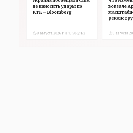
Украина пообещала США
Что измен
не наносить удары по
вокзале А
КТК – Bloomberg
масштабн
реконстр
8 августа 2026 г. в 13:50
172
8 августа 20