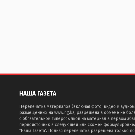
НАША ГАЗЕТА
Перепечатка материалов (включая фото, видео и аудиом
размещенных на www.ng.kz, разрешена в объеме не бол
с обязательной гиперссылкой на материал в первом абза
первоисточник в следующей или схожей формулировке:
"Наша Газета". Полная перепечатка разрешена только п