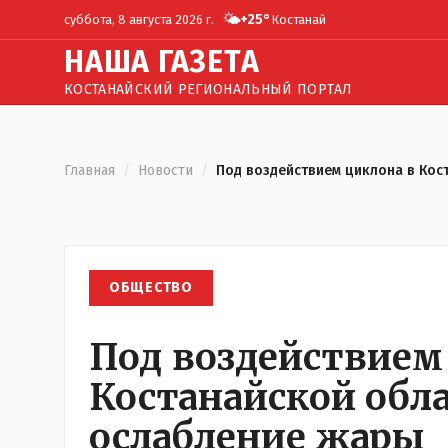
🌤️
+
25
°
суббота, 8 августа 2026 г.
Костанай
Н
АША
Г
АЗЕТА
КОСТАНАЙСКИЙ РЕГИОНАЛЬНЫЙ ПОРТАЛ
Главная
/
Новости
/
Под воздействием циклона в Кос
ОБЩЕСТВО
Под воздействием
Костанайской обл
ослабление жары