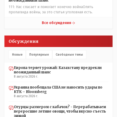
неожиданный шанс
111: Нас спасает и помогает конечно войнаОпять
пропаганда войны, за это статья уголовная есть.
Все обсуждения
Обсуждения
Новые
Популярные
Свободные темы
Европа теряет урожай: Казахстану предрекли
неожиданный шанс
8 августа 2026 г.
Украина пообещала США не наносить удары по
КТК – Bloomberg
8 августа 2026 г.
Огурцы размером с кабачок? - Перерабатываем
переросшие летние овощи, чтобы вкусно съесть
зимой