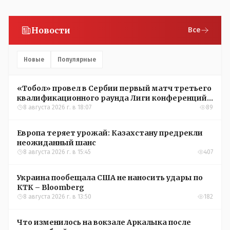
Новости
Все
Новые
Популярные
«Тобол» провел в Сербии первый матч третьего
квалификационного раунда Лиги конференций
УЕФА
8 августа 2026 г. в 18:07
89
Европа теряет урожай: Казахстану предрекли
неожиданный шанс
8 августа 2026 г. в 15:45
407
Украина пообещала США не наносить удары по
КТК – Bloomberg
8 августа 2026 г. в 13:50
182
Что изменилось на вокзале Аркалыка после