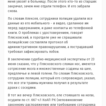
меня увозят в больницу. После этого кто-то из старших
закричал, зачем мне отдали телефон. И его забрали
снова.
По словам Алексея, сотрудники полиции удалили все
данные из его мобильного - и видео, сделанное им
перед задержанием, и даже контакты из телефонной
книги. О проблемах с удостоверением, говорит
Плясковский, в горотделе уже не спрашивали:
полицейские составляли протокол об
административном правонарушении, а пострадавший
требовал зафиксировать побои.
В заключении судебно-медицинской экспертизы от 23
июня сказано, что у Плясковского сломан нос, имеются
сотрясение мозга и множественные ссадины на шее,
предплечье и левой голени. По словам Плясковского,
сотрудник полиции, который его сопровождал, указал,
что все эти травмы мужчина получил в результате
драки с соседями.
В тот же вечер Плясковского, еле стоявшего на ногах,
осудили по ст. 667 ч.1 КоАП РК (неповиновение
законному распоряжению или требованию сотрудника