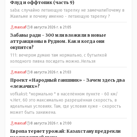
высказываний о вас в том тоне в котором была та
Флуд и оффтопик (часть 9)
публикация.В комментарии от ОО было и мнение, и
saba: случайно летающую тарелку не замечалиПочему в
факт. На мнение я ответил там же. В том же тоне
Жаильме и почему именно - летающую тарелку ?
отвечать не намерен, но акценты расставил. А вот факт
нужно было проверить. Что мы и сделали. И если это вы
maxsaf
8 августа 2026 г. в 21:05
называете зависимостью, то у меня другое
Забавы ради - 300 млн вложили в новые
представление об этом термине.
аттракционы в Рудном. Как и когда они
окупятся?
111: вечером думаю там нормально, с бутылкой
холодного пивка посидеть можно..Нельзя
maxsaf
8 августа 2026 г. в 21:03
Проект «Народный гаишник» - Зачем здесь два
«лежачих»?
vofkakst: "нормально " в населённом пункте - 60 км/
ч.Нет, 60 это максимально разрешённая скорость, в
идеальных условиях. Там, где условия хуже - скорость
может быть занижена.
maxsaf
8 августа 2026 г. в 21:00
Европа теряет урожай: Казахстану предрекли