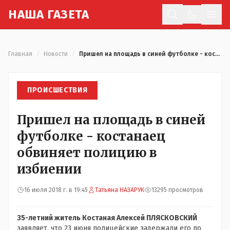
Н
АША
Г
АЗЕТА
Отк
Главная
/
Новости
/
Пришел на площадь в синей футболке - костанаец обвиняет полицию в избиении
ПРОИСШЕСТВИЯ
Пришел на площадь в синей
футболке - костанаец
обвиняет полицию в
избиении
16 июля 2018 г. в 19:45
Татьяна НАЗАРУК
13295 просмотров
35-летний житель Костаная Алексей ПЛЯСКОВСКИЙ
заявляет, что 23 июня полицейские задержали его по