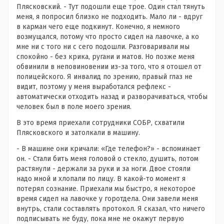
Плясковский. - Тут подошли еще трое. Один стал тянуть
меня, я попросил близко не подходить. Мало ли - вдруг
в карман чего еще подкинут. Конечно, я немного
возмущался, потому что просто сидел на лавочке, а ко
мне ни с того ни с сего подошли. Разговаривали мы
спокойно - без крика, ругани и матов. Но позже меня
обвинили в неповиновении из-за того, что я отошел от
полицейского. Я инвалид по зрению, правый глаз не
видит, поэтому у меня выработался рефлекс -
автоматически отходить назад и разворачиваться, чтобы
человек был в поле моего зрения.
В это время приехали сотрудники СОБР, схватили
Плясковского и затолкали в машину.
- В машине они кричали: «Где телефон?» - вспоминает
он. - Стали бить меня головой о стекло, душить, потом
растянули - держали за руки и за ноги. Двое стояли
надо мной и хлопали по лицу. В какой-то момент я
потерял сознание. Приехали мы быстро, я некоторое
время сидел на лавочке у горотдела. Они завели меня
внутрь, стали составлять протокол. Я сказал, что ничего
подписывать не буду, пока мне не окажут первую