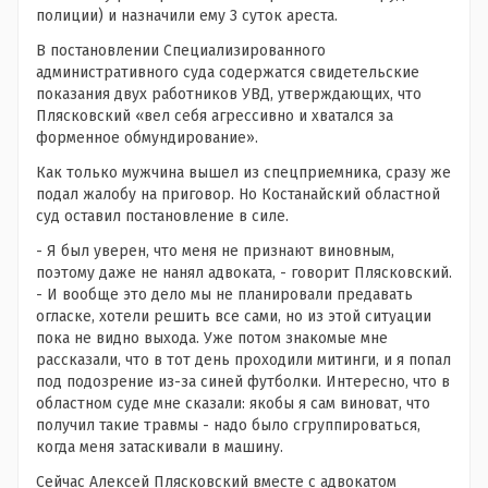
полиции) и назначили ему 3 суток ареста.
В постановлении Специализированного
административного суда содержатся свидетельские
показания двух работников УВД, утверждающих, что
Плясковский «вел себя агрессивно и хватался за
форменное обмундирование».
Как только мужчина вышел из спецприемника, сразу же
подал жалобу на приговор. Но Костанайский областной
суд оставил постановление в силе.
- Я был уверен, что меня не признают виновным,
поэтому даже не нанял адвоката, - говорит Плясковский.
- И вообще это дело мы не планировали предавать
огласке, хотели решить все сами, но из этой ситуации
пока не видно выхода. Уже потом знакомые мне
рассказали, что в тот день проходили митинги, и я попал
под подозрение из-за синей футболки. Интересно, что в
областном суде мне сказали: якобы я сам виноват, что
получил такие травмы - надо было сгруппироваться,
когда меня затаскивали в машину.
Сейчас Алексей Плясковский вместе с адвокатом