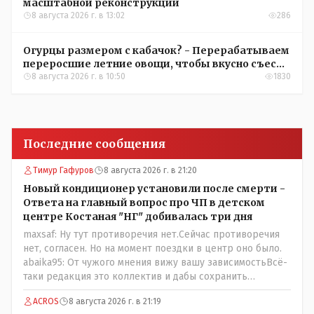
масштабной реконструкции
8 августа 2026 г. в 13:02
286
Огурцы размером с кабачок? - Перерабатываем
переросшие летние овощи, чтобы вкусно съесть
зимой
8 августа 2026 г. в 10:50
1830
Последние сообщения
Тимур Гафуров
8 августа 2026 г. в 21:20
Новый кондиционер установили после смерти -
Ответа на главный вопрос про ЧП в детском
центре Костаная "НГ" добивалась три дня
maxsaf: Ну тут противоречия нет.Сейчас противоречия
нет, согласен. Но на момент поездки в центр оно было.
abaika95: От чужого мнения вижу вашу зависимостьВсё-
таки редакция это коллектив и дабы сохранить
профессиональное лицо можно было бы и указать
ACROS
8 августа 2026 г. в 21:19
Общественному объединению на не корректность