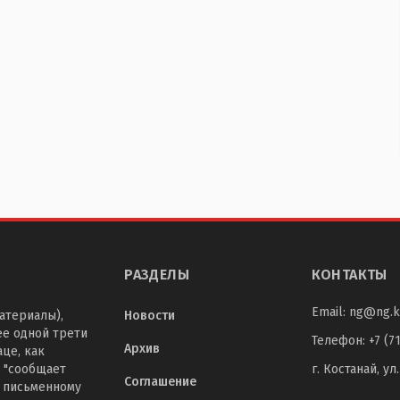
РАЗДЕЛЫ
КОНТАКТЫ
Email:
ng@ng.k
атериалы),
Новости
ее одной трети
Телефон
:
+7 (7
Архив
це, как
 "сообщает
г. Костанай, ул
Соглашение
о письменному