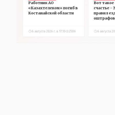
Работник АО
Вот такое
«Казахтелеком» погиб в
счастье -
Костанайской области
правил ез
оштрафов
участнико
соревнова
6 августа 2026 г. в 17:10
2586
6 августа 202
Аркалыке