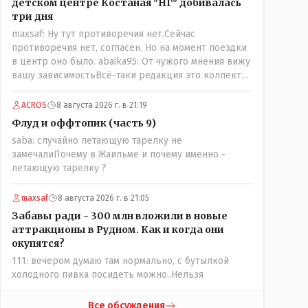
детском центре Костаная "НГ" добивалась
три дня
maxsaf: Ну тут противоречия нет.Сейчас
противоречия нет, согласен. Но на момент поездки
в центр оно было. abaika95: От чужого мнения вижу
вашу зависимостьВсё-таки редакция это коллектив
и дабы сохранить профессиональное лицо можно
было бы и указать Общественному объединению на
ACROS
8 августа 2026 г. в 21:19
не корректность высказываний о вас в том тоне в
Флуд и оффтопик (часть 9)
котором была та публикация.В комментарии от ОО
saba: случайно летающую тарелку не
было и мнение, и факт. На мнение я ответил там же.
замечалиПочему в Жаильме и почему именно -
В том же тоне отвечать не намерен, но акценты
летающую тарелку ?
расставил. А вот факт нужно было проверить. Что
мы и сделали. И если это вы называете
зависимостью, то у меня другое представление об
maxsaf
8 августа 2026 г. в 21:05
этом термине.
Забавы ради - 300 млн вложили в новые
аттракционы в Рудном. Как и когда они
окупятся?
111: вечером думаю там нормально, с бутылкой
холодного пивка посидеть можно..Нельзя
Все обсуждения