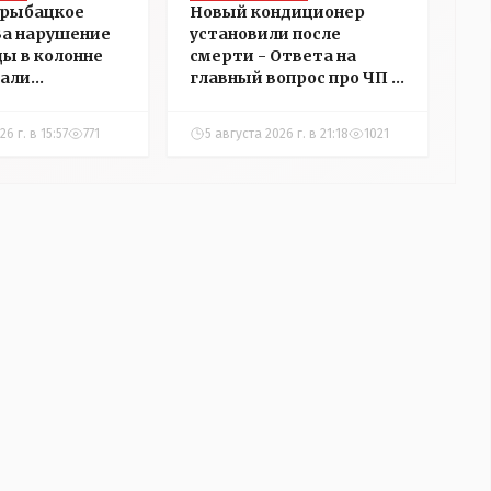
 рыбацкое
Новый кондиционер
 За нарушение
установили после
ды в колонне
смерти - Ответа на
али
главный вопрос про ЧП в
в
детском центре
ний в
Костаная "НГ"
6 г. в 15:57
771
5 августа 2026 г. в 21:18
1021
добивалась три дня