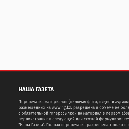
НАША ГАЗЕТА
Перепечатка материалов (включая фото, видео и аудиом
размещенных на www.ng.kz, разрешена в объеме не бол
с обязательной гиперссылкой на материал в первом абза
первоисточник в следующей или схожей формулировке:
"Наша Газета". Полная перепечатка разрешена только п