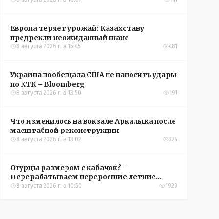
конференций УЕФА
8 августа 2026 г. в 18:07
111
Европа теряет урожай: Казахстану
предрекли неожиданный шанс
8 августа 2026 г. в 15:45
481
Украина пообещала США не наносить удары
по КТК – Bloomberg
8 августа 2026 г. в 13:50
191
Что изменилось на вокзале Аркалыка после
масштабной реконструкции
8 августа 2026 г. в 13:02
324
Огурцы размером с кабачок? -
Перерабатываем переросшие летние
овощи, чтобы вкусно съесть зимой
8 августа 2026 г. в 10:50
1929