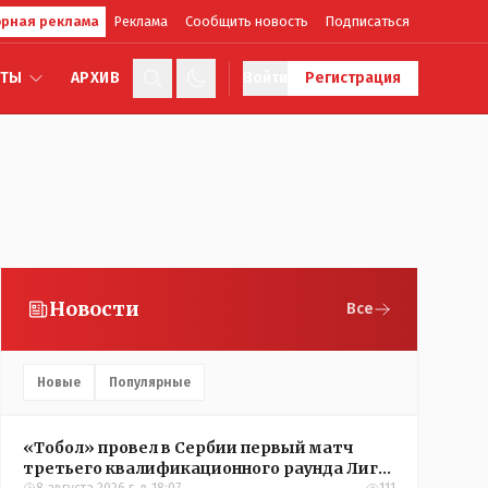
рная реклама
Реклама
Сообщить новость
Подписаться
КТЫ
АРХИВ
Войти
Регистрация
Новости
Все
Новые
Популярные
«Тобол» провел в Сербии первый матч
третьего квалификационного раунда Лиги