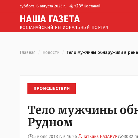
☀️
+
23
°
суббота, 8 августа 2026 г.
Костанай
Н
АША
Г
АЗЕТА
КОСТАНАЙСКИЙ РЕГИОНАЛЬНЫЙ ПОРТАЛ
Главная
/
Новости
/
Тело мужчины обнаружили в реке
ПРОИСШЕСТВИЯ
Тело мужчины обн
Рудном
5 июля 2018 г. в 16:26
Татьяна НАЗАРУК
3082 п