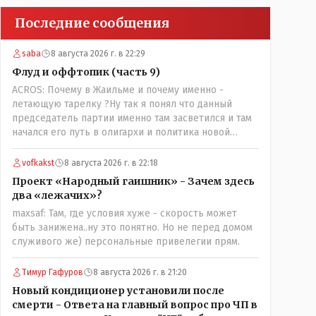
Последние сообщения
saba
8 августа 2026 г. в 22:29
Флуд и оффтопик (часть 9)
ACROS: Почему в Жаильме и почему именно -
летающую тарелку ?Ну так я понял что данный
председатель партии именно там засветился и там
начался его путь в олигархи и политика новой
формации . который не стесняется указать
президенту на необходимость скорого ухода! А
vofkakst
8 августа 2026 г. в 22:18
летающая тарелка, потому что ещё не было в
Проект «Народный гаишник» - Зачем здесь
истории независимого Казахстана депутата который
два «лежачих»?
что то указывал бы действующему президенту, не
maxsaf: Там, где условия хуже - скорость может
иначе инопланетянин, ну а на чём инопланетяне
быть занижена..ну это понятно. Но не перед домом
передвигаются?
служивого же) персональные привелегии прям.
Тимур Гафуров
8 августа 2026 г. в 21:20
Новый кондиционер установили после
смерти - Ответа на главный вопрос про ЧП в