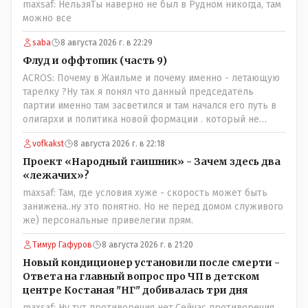
maxsaf: НельзяТы наверно не был в Рудном никогда, там
можно все
saba
8 августа 2026 г. в 22:29
Флуд и оффтопик (часть 9)
ACROS: Почему в Жаильме и почему именно - летающую
тарелку ?Ну так я понял что данный председатель
партии именно там засветился и там начался его путь в
олигархи и политика новой формации . который не
стесняется указать президенту на необходимость
vofkakst
8 августа 2026 г. в 22:18
скорого ухода! А летающая тарелка, потому что ещё не
было в истории независимого Казахстана депутата
Проект «Народный гаишник» - Зачем здесь два
который что то указывал бы действующему президенту,
«лежачих»?
не иначе инопланетянин, ну а на чём инопланетяне
maxsaf: Там, где условия хуже - скорость может быть
передвигаются?
занижена..ну это понятно. Но не перед домом служивого
же) персональные привелегии прям.
Тимур Гафуров
8 августа 2026 г. в 21:20
Новый кондиционер установили после смерти -
Ответа на главный вопрос про ЧП в детском
центре Костаная "НГ" добивалась три дня
maxsaf: Ну тут противоречия нет.Сейчас противоречия