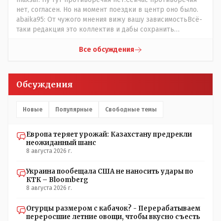
нет, согласен. Но на момент поездки в центр оно было.
abaika95: От чужого мнения вижу вашу зависимостьВсё-
таки редакция это коллектив и дабы сохранить
профессиональное лицо можно было бы и указать
Общественному объединению на не корректность
Все обсуждения
высказываний о вас в том тоне в котором была та
публикация.В комментарии от ОО было и мнение, и
факт. На мнение я ответил там же. В том же тоне
Обсуждения
отвечать не намерен, но акценты расставил. А вот факт
нужно было проверить. Что мы и сделали. И если это вы
называете зависимостью, то у меня другое
Новые
Популярные
Свободные темы
представление об этом термине.
Европа теряет урожай: Казахстану предрекли
неожиданный шанс
8 августа 2026 г.
Украина пообещала США не наносить удары по
КТК – Bloomberg
8 августа 2026 г.
Огурцы размером с кабачок? - Перерабатываем
переросшие летние овощи, чтобы вкусно съесть