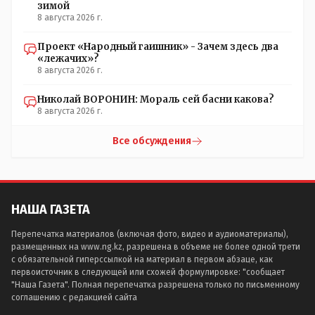
зимой
8 августа 2026 г.
Проект «Народный гаишник» - Зачем здесь два
«лежачих»?
8 августа 2026 г.
Николай ВОРОНИН: Мораль сей басни какова?
8 августа 2026 г.
Все обсуждения
НАША ГАЗЕТА
Перепечатка материалов (включая фото, видео и аудиоматериалы),
размещенных на www.ng.kz, разрешена в объеме не более одной трети
с обязательной гиперссылкой на материал в первом абзаце, как
первоисточник в следующей или схожей формулировке: "сообщает
"Наша Газета". Полная перепечатка разрешена только по письменному
соглашению с редакцией сайта