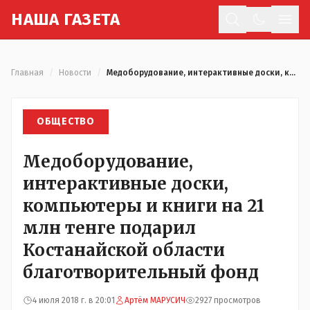
Н
АША
Г
АЗЕТА
Отк
Главная
/
Новости
/
Медоборудование, интерактивные доски, компьютеры и книги на 21 млн тенге подарил Костанайской области благотворительный фонд
ОБЩЕСТВО
Медоборудование,
интерактивные доски,
компьютеры и книги на 21
млн тенге подарил
Костанайской области
благотворительный фонд
4 июля 2018 г. в 20:01
Артём МАРУСИЧ
2927 просмотров