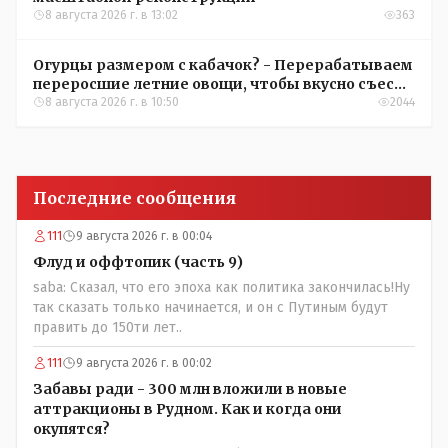
8 августа 2026 г. в 13:02
363
Огурцы размером с кабачок? - Перерабатываем
переросшие летние овощи, чтобы вкусно съесть
зимой
8 августа 2026 г. в 10:50
2044
Последние сообщения
111
9 августа 2026 г. в 00:04
Флуд и оффтопик (часть 9)
saba: Сказал, что его эпоха как политика закончилась!Ну
так сказать только начинается, и он с Путиным будут
править до 150ти лет..
111
9 августа 2026 г. в 00:02
Забавы ради - 300 млн вложили в новые
аттракционы в Рудном. Как и когда они
окупятся?