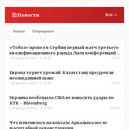
Новости
Все
Новые
Популярные
«Тобол» провел в Сербии первый матч третьего
квалификационного раунда Лиги конференций
УЕФА
8 августа 2026 г. в 18:07
131
Европа теряет урожай: Казахстану предрекли
неожиданный шанс
8 августа 2026 г. в 15:45
573
Украина пообещала США не наносить удары по
КТК – Bloomberg
8 августа 2026 г. в 13:50
209
Что изменилось на вокзале Аркалыка после
масштабной реконструкции