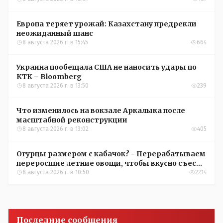
Европа теряет урожай: Казахстану предрекли
неожиданный шанс
8 августа 2026 г. в 15:45
664
Украина пообещала США не наносить удары по
КТК – Bloomberg
8 августа 2026 г. в 13:50
239
Что изменилось на вокзале Аркалыка после
масштабной реконструкции
8 августа 2026 г. в 13:02
405
Огурцы размером с кабачок? - Перерабатываем
переросшие летние овощи, чтобы вкусно съесть
зимой
8 августа 2026 г. в 10:50
2214
Последние сообщения