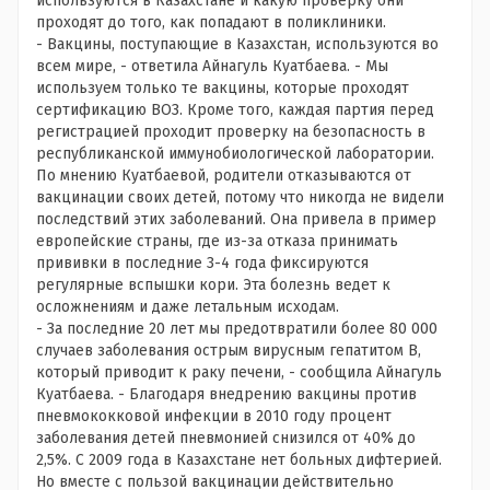
используются в Казахстане и какую проверку они
проходят до того, как попадают в поликлиники.
- Вакцины, поступающие в Казахстан, используются во
всем мире, - ответила
Айнагуль Куатбаева.
- Мы
используем только те вакцины, которые проходят
сертификацию ВОЗ. Кроме того, каждая партия перед
регистрацией проходит проверку на безопасность в
республиканской иммунобиологической лаборатории.
По мнению Куатбаевой, родители отказываются от
вакцинации своих детей, потому что никогда не видели
последствий этих заболеваний. Она привела в пример
европейские страны, где из-за отказа принимать
прививки в последние 3-4 года фиксируются
регулярные вспышки кори. Эта болезнь ведет к
осложнениям и даже летальным исходам.
- За последние 20 лет мы предотвратили более 80 000
случаев заболевания острым вирусным гепатитом В,
который приводит к раку печени, - сообщила Айнагуль
Куатбаева. - Благодаря внедрению вакцины против
пневмококковой инфекции в 2010 году процент
заболевания детей пневмонией снизился от 40% до
2,5%. С 2009 года в Казахстане нет больных дифтерией.
Но вместе с пользой вакцинации действительно