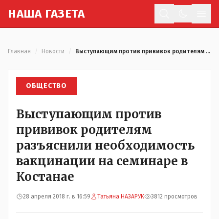
Н
АША
Г
АЗЕТА
Отк
Главная
/
Новости
/
Выступающим против прививок родителям разъяснили необходимость вакцинации на семинаре в Костанае
ОБЩЕСТВО
Выступающим против
прививок родителям
разъяснили необходимость
вакцинации на семинаре в
Костанае
28 апреля 2018 г. в 16:59
Татьяна НАЗАРУК
3812 просмотров