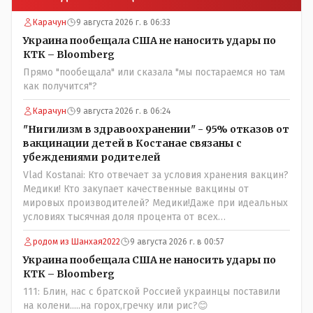
Карачун
9 августа 2026 г. в 06:33
Украина пообещала США не наносить удары по
КТК – Bloomberg
Прямо "пообещала" или сказала "мы постараемся но там
как получится"?
Карачун
9 августа 2026 г. в 06:24
"Нигилизм в здравоохранении" - 95% отказов от
вакцинации детей в Костанае связаны с
убеждениями родителей
Vlad Kostanai: Кто отвечает за условия хранения вакцин?
Медики! Кто закупает качественные вакцины от
мировых производителей? Медики!Даже при идеальных
условиях тысячная доля процента от всех
вакцинированных может иметь плохие последствия от
родом из Шанхая2022
9 августа 2026 г. в 00:57
прививки. Бумага нужна как защита от дол.....бов не
дружащих с школьными курсами предметов, в
Украина пообещала США не наносить удары по
частности биологии и математики. Vlad Kostanai: Поэтому
КТК – Bloomberg
люди и отказываются и я в том числе своих не
111: Блин, нас с братской Россией украинцы поставили
прививал.Лично я вам и тем другим людям благодарен.
на колени.....на горох,гречку или рис?😊