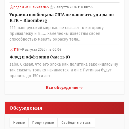
Добровольные действия направленные на сокращение
частотности появления в популяции соответствующих
родом из Шанхая2022
9 августа 2026 г. в 00:56
комбинаций генов заслуживают благодарности. Мы и
Украина пообещала США не наносить удары по
без того основательно загубили нормальный
КТК – Bloomberg
естественный отбор.
111: наш русский мир нас не спасает, к которому
принадлежу и я.........хамелеоны известны своей
способностью менять окраску тела....
111
9 августа 2026 г. в 00:04
Флуд и оффтопик (часть 9)
saba: Сказал, что его эпоха как политика закончилась!Ну
так сказать только начинается, и он с Путиным будут
править до 150ти лет..
Все обсуждения
Обсуждения
Новые
Популярные
Свободные темы