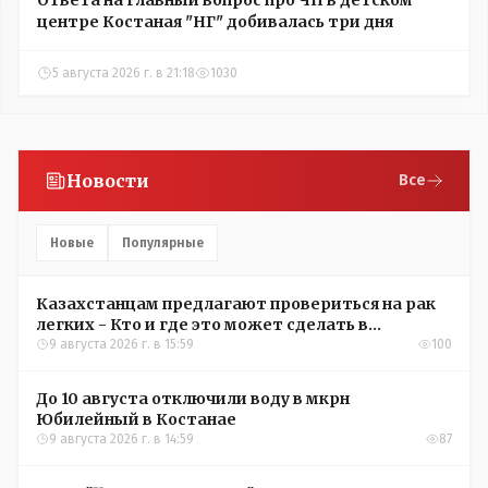
центре Костаная "НГ" добивалась три дня
5 августа 2026 г. в 21:18
1030
Новости
Все
Новые
Популярные
Казахстанцам предлагают провериться на рак
легких - Кто и где это может сделать в
Костанайской области
9 августа 2026 г. в 15:59
100
До 10 августа отключили воду в мкрн
Юбилейный в Костанае
9 августа 2026 г. в 14:59
87