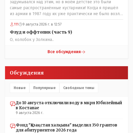
задумывался над этим, но в моём детстве это были
не по степени того , как тебе не повезло в жизни?
самые распространённые кустарники! Когда я пришёл
из армии в 1987 году их уже практически не было возле
родительского дома по улице Амангельды! А что
111
9 августа 2026 г. в 12:57
случилось то, с целым видом кустарника?
Флуд и оффтопик (часть 9)
О, колобок у Золкина..
Все обсуждения
Обсуждения
Новые
Популярные
Свободные темы
До 10 августа отключили воду в мкрн Юбилейный
в Костанае
9 августа 2026 г.
Фонд "Қазақстан халқына" выделил 350 грантов
для абитуриентов 2026 года