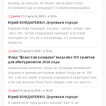
период, не раньше, не позже, им на двое суток
отключили ещё и холодную? Оставили микрорайон
вообще без воды?
Дантист
9 августа 2026 г. в 16:54
Юрий БОНДАРЕНКО: Деревья в городе
Каждый Аким приходит, корчует, сажает новые, три
-пять лет, потом следующий приходит и история
повторяется. Это не о озеленении, а о освоении
бюджета.
saba
9 августа 2026 г. в 16:54
Фонд "Қазақстан халқына" выделил 350 грантов
для абитуриентов 2026 года
Крамольные конечно слова, но ситуация напоминает
подарки и премии ветеранам войны! Когда им по 100
лет, а им всё дарят и деньги и машины и квартиры! При
этом как должно было быть обидно, тем кто просто
выживал в эти годы отказывая себе во всём и работая
saba
9 августа 2026 г. в 16:39
для фронта! Не всем повезло и получить медаль" За
доблестный труд в годы ВОВ", там хоть какие то льготы
Юрий БОНДАРЕНКО: Деревья в городе
были! А тут? Может всё таки стоит оценивать по
В самом деле куда делись акации? Как то не
степени заинтересованности в высшем образовании, а