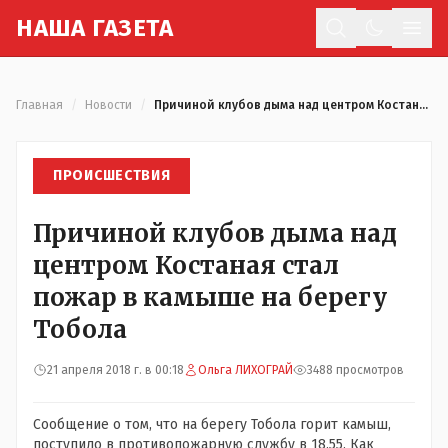
Н
АША
Г
АЗЕТА
Отк
Главная
/
Новости
/
Причиной клубов дыма над центром Костаная стал пожар в камыше на берегу Тобола
ПРОИСШЕСТВИЯ
Причиной клубов дыма над
центром Костаная стал
пожар в камыше на берегу
Тобола
21 апреля 2018 г. в 00:18
Ольга ЛИХОГРАЙ
3488 просмотров
Сообщение о том, что на берегу Тобола горит камыш,
поступило в противопожарную службу в 18.55. Как