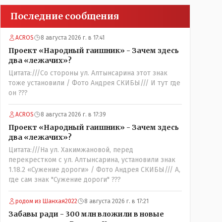
Последние сообщения
ACROS
8 августа 2026 г. в 17:41
Проект «Народный гаишник» - Зачем здесь
два «лежачих»?
Цитата:///Со стороны ул. Алтынсарина этот знак
тоже установили / Фото Андрея СКИБЫ/// И тут где
он ???
ACROS
8 августа 2026 г. в 17:39
Проект «Народный гаишник» - Зачем здесь
два «лежачих»?
Цитата:///На ул. Хакимжановой, перед
перекрестком с ул. Алтынсарина, установили знак
1.18.2 «Сужение дороги» / Фото Андрея СКИБЫ/// А,
где сам знак "Сужение дороги" ???
родом из Шанхая2022
8 августа 2026 г. в 17:21
Забавы ради - 300 млн вложили в новые