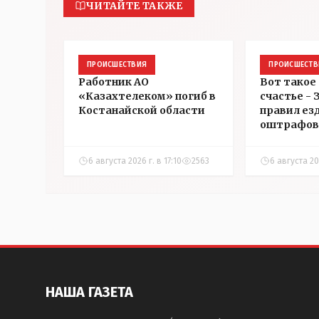
ЧИТАЙТЕ ТАКЖЕ
ПРОИСШЕСТВИЯ
ПРОИСШЕСТВ
Работник АО
Вот такое
«Казахтелеком» погиб в
счастье -
Костанайской области
правил ез
оштрафов
участнико
соревнова
6 августа 2026 г. в 17:10
2563
6 августа 202
Аркалыке
НАША ГАЗЕТА