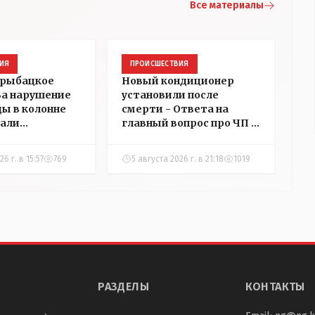
Все материалы
ИЯ
ПРОИСШЕСТВИЯ
 рыбацкое
Новый кондиционер
 За нарушение
установили после
ды в колонне
смерти - Ответа на
али
главный вопрос про ЧП в
в
детском центре
ний в
Костаная "НГ"
6 г. в 15:57
769
5 августа 2026 г. в 21:18
1019
добивалась три дня
РАЗДЕЛЫ
КОНТАКТЫ