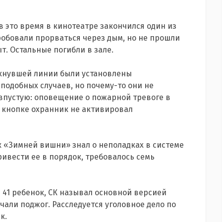
в это время в кинотеатре закончился один из
робовали прорваться через дым, но не прошли
т. Остальные погибли в зале.
мкнувшей линии были установлены
подобных случаев, но почему-то они не
 впустую: оповещение о пожарной тревоге в
 кнопке охранник не активировал
к «Зимней вишни» знал о неполадках в системе
ривести ее в порядок, требовалось семь
е 41 ребенок, СК называл основной версией
али поджог. Расследуется уголовное дело по
к.