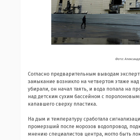
Фото: Александр
Согласно предварительным выводам экспертов
замыкание возникло на четвертом этаже над 
убирали, он начал таять, и вода попала на п
над детским сухим бассейном с поролоновыми
капавшего сверху пластика.
На дым и температуру сработала сигнализаци
промерзший после морозов водопровод, подк
мнению специалистов центра, могло быть лок