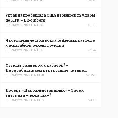
8 августа 2026 г. в 15:45
136
Украина пообещала США не наносить удары
по КТК – Bloomberg
8 августа 2026 г. в 13:50
131
Что изменилось на вокзале Аркалыка после
масштабной реконструкции
8 августа 2026 г. в 13:02
174
Огурцы размером с кабачок? -
Перерабатываем переросшие летние
овощи, чтобы вкусно съесть зимой
8 августа 2026 г. в 10:50
1058
Проект «Народный гаишник» - Зачем
здесь два «лежачих»?
8 августа 2026 г. в 10:09
433