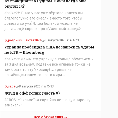
аттракционы в Рудном. Как и когда они
окупятся?
abaika95: Было у вас уже чёртово колесо вы
благополучно его снесли вместо того чтобы
довести до ума))).....на больной мозоль не
дави.....ещё спроси про цУментный завод😄
родом из Шанхая2022
8 августа 2026 г. в 17:13
Украина пообещала США не наносить удары
по КТК – Bloomberg
abaika95: Да мы эту Украину в кольцо обматамем и
за 3 дня возьмём, подавим все огневые точки, чё
там брать то эту Украину?.....врёшь не
возмёшь,вызовем со всего мира
ухилянтов,заграница помогает...😀😀.......да abaika95
вопрос к ружью ззнаешь с какой стороны
saba
8 августа 2026 г. в 15:33
подходить?
Флуд и оффтопик (часть 9)
ACROS: ЖаильмеТам случайно летающую тарелку не
замечали?
Все обсуждения