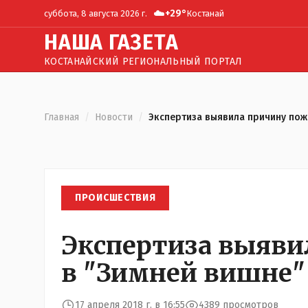
☁️
+
29
°
суббота, 8 августа 2026 г.
Костанай
Н
АША
Г
АЗЕТА
КОСТАНАЙСКИЙ РЕГИОНАЛЬНЫЙ ПОРТАЛ
Главная
/
Новости
/
Экспертиза выявила причину пож
ПРОИСШЕСТВИЯ
Экспертиза выяви
в "Зимней вишне"
17 апреля 2018 г. в 16:55
4389 просмотров