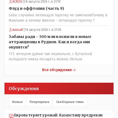
ACROS
8 августа 2026 г. в 21:19
Общественному объединению на не корректность
высказываний о вас в том тоне в котором была та
Флуд и оффтопик (часть 9)
публикация.В комментарии от ОО было и мнение, и
saba: случайно летающую тарелку не замечалиПочему в
факт. На мнение я ответил там же. В том же тоне
Жаильме и почему именно - летающую тарелку ?
отвечать не намерен, но акценты расставил. А вот факт
нужно было проверить. Что мы и сделали. И если это вы
maxsaf
8 августа 2026 г. в 21:05
называете зависимостью, то у меня другое
Забавы ради - 300 млн вложили в новые
представление об этом термине.
аттракционы в Рудном. Как и когда они
окупятся?
111: вечером думаю там нормально, с бутылкой
холодного пивка посидеть можно..Нельзя
Все обсуждения
Обсуждения
Новые
Популярные
Свободные темы
Европа теряет урожай: Казахстану предрекли