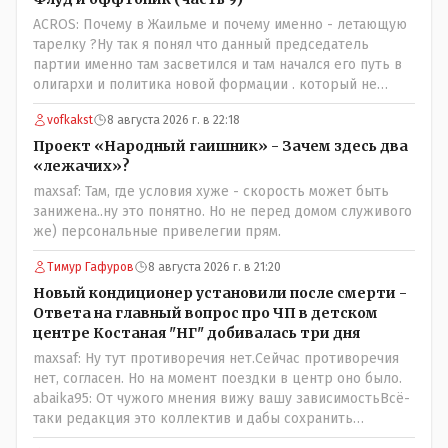
ACROS: Почему в Жаильме и почему именно - летающую
тарелку ?Ну так я понял что данный председатель
партии именно там засветился и там начался его путь в
олигархи и политика новой формации . который не
стесняется указать президенту на необходимость
vofkakst
8 августа 2026 г. в 22:18
скорого ухода! А летающая тарелка, потому что ещё не
было в истории независимого Казахстана депутата
Проект «Народный гаишник» - Зачем здесь два
который что то указывал бы действующему президенту,
«лежачих»?
не иначе инопланетянин, ну а на чём инопланетяне
maxsaf: Там, где условия хуже - скорость может быть
передвигаются?
занижена..ну это понятно. Но не перед домом служивого
же) персональные привелегии прям.
Тимур Гафуров
8 августа 2026 г. в 21:20
Новый кондиционер установили после смерти -
Ответа на главный вопрос про ЧП в детском
центре Костаная "НГ" добивалась три дня
maxsaf: Ну тут противоречия нет.Сейчас противоречия
нет, согласен. Но на момент поездки в центр оно было.
abaika95: От чужого мнения вижу вашу зависимостьВсё-
таки редакция это коллектив и дабы сохранить
профессиональное лицо можно было бы и указать