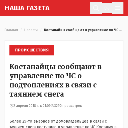
Н
АША
Г
АЗЕТА
Отк
Главная
/
Новости
/
Костанайцы сообщают в управление по ЧС о подтоплениях в связи с таянием снега
ПРОИСШЕСТВИЯ
Костанайцы сообщают в
управление по ЧС о
подтоплениях в связи с
таянием снега
2 апреля 2018 г. в 21:07
3290 просмотров
Более 25-ти вызовов от домовладельцев в связи с
таянием снега поступило в управление по ЧС Костаная в