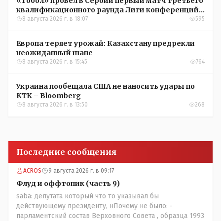
«Тобол» провел в Сербии первый матч третьего
квалификационного раунда Лиги конференций
УЕФА
8 августа 2026 г. в 18:07
595
Европа теряет урожай: Казахстану предрекли
неожиданный шанс
8 августа 2026 г. в 15:45
764
Украина пообещала США не наносить удары по
КТК – Bloomberg
8 августа 2026 г. в 13:50
268
Последние сообщения
ACROS
9 августа 2026 г. в 09:17
Флуд и оффтопик (часть 9)
saba: депутата который что то указывал бы
действующему президенту, нПочему не было: -
парламентский состав Верховного Совета , образца 1993