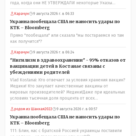
года, когда они НЕ УТВЕРЖДАЛИ некоторые Указы
Назарбаева, особенно в части выборов и перевыборов и
Карачун
9 августа 2026 г. в 06:33
некоторых вопросах внутренней политики, и тогда
Назарбай волевым Указом РАСПУСТИЛ этот бунтарский
Украина пообещала США не наносить удары по
состав. Имя - Серикболсын Абдильдин вам знакомо -
КТК – Bloomberg
юывший секретарь ЦК КП Казахстана , впоследствии -
Прямо "пообещала" или сказала "мы постараемся но там
депутат Верховного Совета и Мажлиса и Председатель
как получится"?
партии коммунстов- он в то время и после и причём
НЕОДНОКРАТНО, указывал и многократно на недостатки
Карачун
9 августа 2026 г. в 06:24
Назарбая и предлагал ему самому ДОБРОВОЛЬНО уйти с
"Нигилизм в здравоохранении" - 95% отказов от
поста Президента.
вакцинации детей в Костанае связаны с
убеждениями родителей
Vlad Kostanai: Кто отвечает за условия хранения вакцин?
Медики! Кто закупает качественные вакцины от
мировых производителей? Медики!Даже при идеальных
условиях тысячная доля процента от всех
вакцинированных может иметь плохие последствия от
родом из Шанхая2022
9 августа 2026 г. в 00:57
прививки. Бумага нужна как защита от дол.....бов не
дружащих с школьными курсами предметов, в
Украина пообещала США не наносить удары по
частности биологии и математики. Vlad Kostanai: Поэтому
КТК – Bloomberg
люди и отказываются и я в том числе своих не
111: Блин, нас с братской Россией украинцы поставили
прививал.Лично я вам и тем другим людям благодарен.