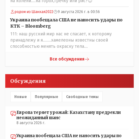
на колени.....на горох,гречку или рис?😊
Добровольные действия направленные на сокращение
частотности появления в популяции соответствующих
родом из Шанхая2022
9 августа 2026 г. в 00:56
комбинаций генов заслуживают благодарности. Мы и
Украина пообещала США не наносить удары по
без того основательно загубили нормальный
КТК – Bloomberg
естественный отбор.
111: наш русский мир нас не спасает, к которому
принадлежу и я.........хамелеоны известны своей
способностью менять окраску тела....
Все обсуждения
Обсуждения
Новые
Популярные
Свободные темы
Европа теряет урожай: Казахстану предрекли
неожиданный шанс
8 августа 2026 г.
Украина пообещала США не наносить удары по